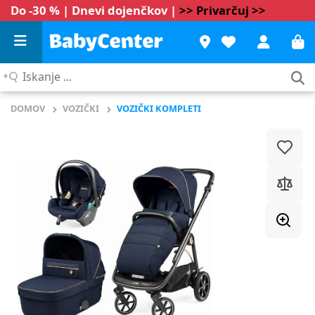
Do -30 % | Dnevi dojenčkov |
>> Privarčuj >>
Iskanje
...
DOMOV
VOZIČKI
VOZIČKI KOMPLETI