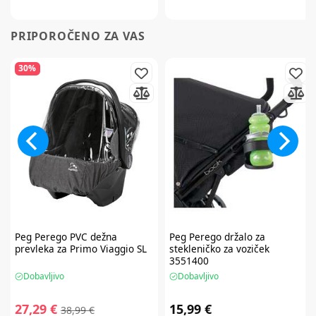
PRIPOROČENO ZA VAS
30%
Peg Perego
PVC dežna
Peg Perego
držalo za
prevleka za Primo Viaggio SL
stekleničko za voziček
3551400
Dobavljivo
Dobavljivo
27,29 €
15,99 €
38,99 €