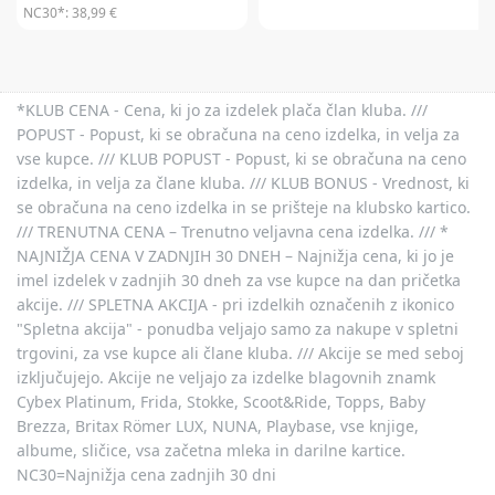
NC30*:
38,99 €
*KLUB CENA - Cena, ki jo za izdelek plača član kluba. ///
POPUST - Popust, ki se obračuna na ceno izdelka, in velja za
vse kupce. /// KLUB POPUST - Popust, ki se obračuna na ceno
izdelka, in velja za člane kluba. /// KLUB BONUS - Vrednost, ki
se obračuna na ceno izdelka in se prišteje na klubsko kartico.
/// TRENUTNA CENA – Trenutno veljavna cena izdelka. /// *
NAJNIŽJA CENA V ZADNJIH 30 DNEH – Najnižja cena, ki jo je
imel izdelek v zadnjih 30 dneh za vse kupce na dan pričetka
akcije. /// SPLETNA AKCIJA - pri izdelkih označenih z ikonico
"Spletna akcija" - ponudba veljajo samo za nakupe v spletni
trgovini, za vse kupce ali člane kluba. /// Akcije se med seboj
izključujejo. Akcije ne veljajo za izdelke blagovnih znamk
Cybex Platinum, Frida, Stokke, Scoot&Ride, Topps, Baby
Brezza, Britax Römer LUX, NUNA, Playbase, vse knjige,
albume, sličice, vsa začetna mleka in darilne kartice.
NC30=Najnižja cena zadnjih 30 dni