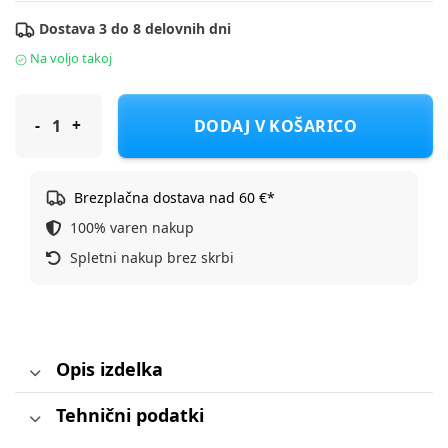
Dostava 3 do 8 delovnih dni
Na voljo takoj
Peg Perego Voziček 3v1 Veloce modular Lounge blue shine
DODAJ V KOŠARICO
Brezplačna dostava nad 60 €*
100% varen nakup
Spletni nakup brez skrbi
Opis izdelka
Tehnični podatki