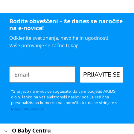
Bodite obveščeni – še danes se naročite
na e-novice!
Odklenite svet znanja, navdiha in ugodnosti.
Vaše potovanje se začne tukaj!
PRIJAVITE SE
*S prijavo na e-novice soglašate, da vam podjetje AKIDS
d.o.o. lahko na vaš elektronski naslov pošilja različna
personalizirana komercialna sporočila ter da se strinjate s
pogoji poslovanja
.
O Baby Centru