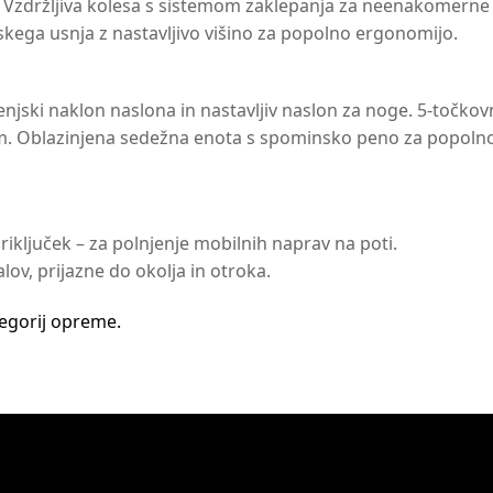
Vzdržljiva kolesa s sistemom zaklepanja za neenakomerne p
kega usnja z nastavljivo višino za popolno ergonomijo.
njski naklon naslona in nastavljiv naslon za noge. 5-točkov
. Oblazinjena sedežna enota s spominsko peno za popolno u
riključek – za polnjenje mobilnih naprav na poti.
lov, prijazne do okolja in otroka.
tegorij opreme.