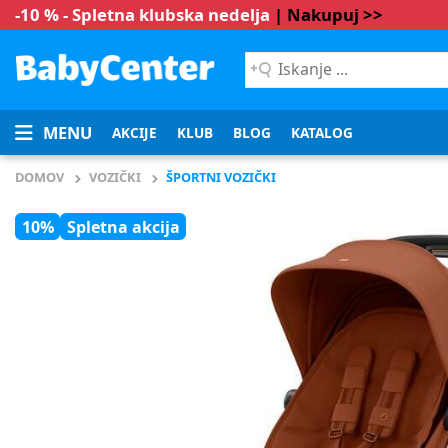
-10 % - Spletna klubska nedelja
| Nakupuj >>
Iskanje
...
MENU
AKCIJE
KLUB
BLOG
KATALOG
DOMOV
VOZIČKI
ŠPORTNI VOZIČKI
10%
Spletna akcija