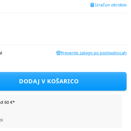
Izračun obrokov
i
Preverite zalogo po poslovalnicah
e Cabin copper terra
DODAJ V KOŠARICO
ad 60 €*
bi