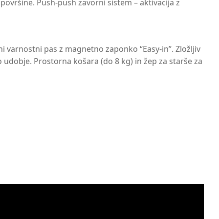
ovršine. Push-push zavorni sistem – aktivacija z
ni varnostni pas z magnetno zaponko “Easy-in”. Zložljiv
dobje. Prostorna košara (do 8 kg) in žep za starše za