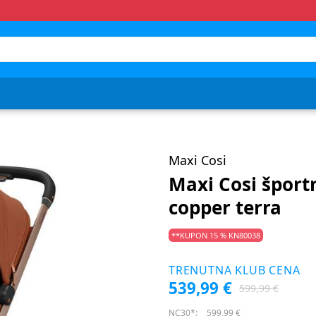
Maxi Cosi
Maxi Cosi šport
copper terra
**KUPON 15 % KN80038
TRENUTNA KLUB CENA
539,99 €
599,99 €
NC30*:
599,99 €