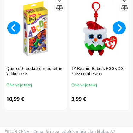
Quercetti
dodatne magnetne
TY
Beanie Babies EGGNOG -
velike črke
Snežak (obesek)
Na voljo takoj
Na voljo takoj
10,99 €
3,99 €
*KLUB CENA - Cena, ki jo za izdelek plača član kluba. ///