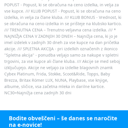
POPUST - Popust, ki se obračuna na ceno izdelka, in velja za
vse kupce. /// KLUB POPUST - Popust, ki se obračuna na ceno
izdelka, in velja za člane kluba. /// KLUB BONUS - Vrednost, ki
se obračuna na ceno izdelka in se prišteje na klubsko kartico.
/// TRENUTNA CENA – Trenutno veljavna cena izdelka. /// *
NAJNIŽJA CENA V ZADNJIH 30 DNEH – Najnižja cena, ki jo je
imel izdelek v zadnjih 30 dneh za vse kupce na dan pričetka
akcije. /// SPLETNA AKCIJA - pri izdelkih označenih z ikonico
"Spletna akcija" - ponudba veljajo samo za nakupe v spletni
trgovini, za vse kupce ali člane kluba. /// Akcije se med seboj
izključujejo. Akcije ne veljajo za izdelke blagovnih znamk
Cybex Platinum, Frida, Stokke, Scoot&Ride, Topps, Baby
Brezza, Britax Römer LUX, NUNA, Playbase, vse knjige,
albume, sličice, vsa začetna mleka in darilne kartice.
NC30=Najnižja cena zadnjih 30 dni
Bodite obveščeni – še danes se naročite
na e-novice!