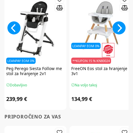
LEANPAY EOM 0%
LEANPAY EOM 0%
**KUPON 15 % KN80024
Peg Perego
Siesta Follow me
FreeON
Eos stol za hranjenje
stol za hranjenje 2v1
3v1
Dobavljivo
Na voljo takoj
239,99 €
134,99 €
PRIPOROČENO ZA VAS