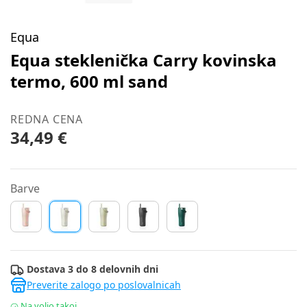
Equa
Equa steklenička Carry kovinska
termo, 600 ml sand
REDNA CENA
34,49 €
Barve
Dostava 3 do 8 delovnih dni
Preverite zalogo po poslovalnicah
Na voljo takoj