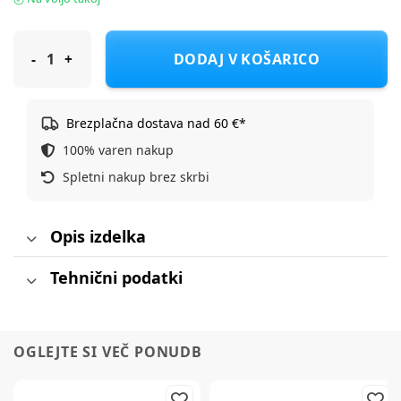
Equa steklenička Carry kovinska termo, 600 ml sand
DODAJ V KOŠARICO
Brezplačna dostava nad 60 €*
100% varen nakup
Spletni nakup brez skrbi
Opis izdelka
Tehnični podatki
OGLEJTE SI VEČ PONUDB