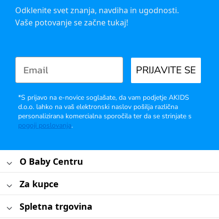
Odklenite svet znanja, navdiha in ugodnosti.
Vaše potovanje se začne tukaj!
PRIJAVITE SE
*S prijavo na e-novice soglašate, da vam podjetje AKIDS
d.o.o. lahko na vaš elektronski naslov pošilja različna
personalizirana komercialna sporočila ter da se strinjate s
pogoji poslovanja
.
O Baby Centru
Za kupce
Spletna trgovina