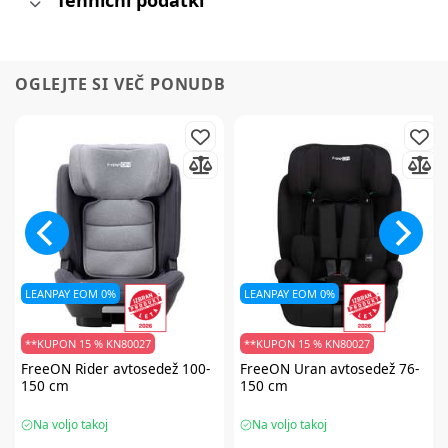
Tehnični podatki
OGLEJTE SI VEČ PONUDB
LEANPAY EOM 0%
LEANPAY EOM 0%
**KUPON 15 % KN80027
**KUPON 15 % KN80027
FreeON
Rider avtosedež 100-
FreeON
Uran avtosedež 76-
150 cm
150 cm
Na voljo takoj
Na voljo takoj