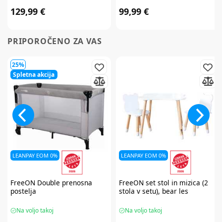
129,99 €
99,99 €
PRIPOROČENO ZA VAS
25%
Spletna akcija
LEANPAY EOM 0%
LEANPAY EOM 0%
FreeON
Double prenosna
FreeON
set stol in mizica (2
postelja
stola v setu), bear les
Na voljo takoj
Na voljo takoj