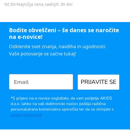
NC30=Najnižja cena zadnjih 30 dni
Bodite obveščeni – še danes se naročite
na e-novice!
Odklenite svet znanja, navdiha in ugodnosti.
Vaše potovanje se začne tukaj!
PRIJAVITE SE
*S prijavo na e-novice soglašate, da vam podjetje AKIDS
d.o.o. lahko na vaš elektronski naslov pošilja različna
personalizirana komercialna sporočila ter da se strinjate s
pogoji poslovanja
.