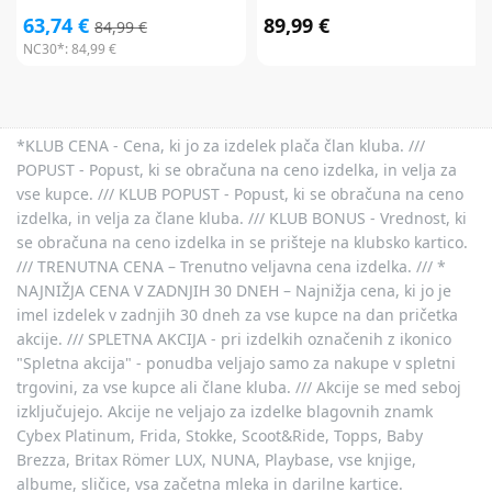
63,74 €
89,99 €
84,99 €
NC30*:
84,99 €
*KLUB CENA - Cena, ki jo za izdelek plača član kluba. ///
POPUST - Popust, ki se obračuna na ceno izdelka, in velja za
vse kupce. /// KLUB POPUST - Popust, ki se obračuna na ceno
izdelka, in velja za člane kluba. /// KLUB BONUS - Vrednost, ki
se obračuna na ceno izdelka in se prišteje na klubsko kartico.
/// TRENUTNA CENA – Trenutno veljavna cena izdelka. /// *
NAJNIŽJA CENA V ZADNJIH 30 DNEH – Najnižja cena, ki jo je
imel izdelek v zadnjih 30 dneh za vse kupce na dan pričetka
akcije. /// SPLETNA AKCIJA - pri izdelkih označenih z ikonico
"Spletna akcija" - ponudba veljajo samo za nakupe v spletni
trgovini, za vse kupce ali člane kluba. /// Akcije se med seboj
izključujejo. Akcije ne veljajo za izdelke blagovnih znamk
Cybex Platinum, Frida, Stokke, Scoot&Ride, Topps, Baby
Brezza, Britax Römer LUX, NUNA, Playbase, vse knjige,
albume, sličice, vsa začetna mleka in darilne kartice.