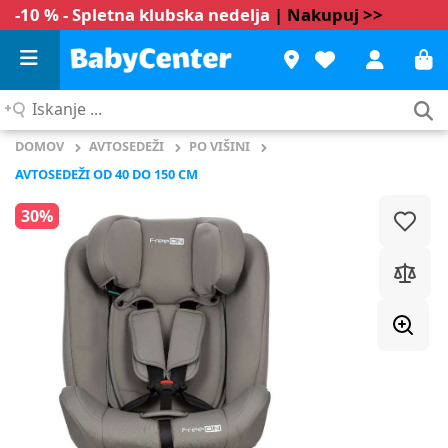
-10 % - Spletna klubska nedelja
| Nakupuj >>
Iskanje
...
DOMOV
AVTOSEDEŽI
PO VIŠINI
AVTOSEDEŽI OD 40 DO 150 CM
30%