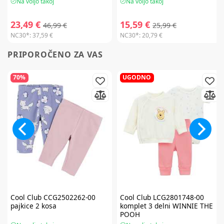
Na voljo takoj
Na voljo takoj
23,49 €
15,59 €
46,99 €
25,99 €
NC30*:
37,59 €
NC30*:
20,79 €
PRIPOROČENO ZA VAS
70%
UGODNO
Cool Club
CCG2502262-00
Cool Club
LCG2801748-00
pajkice 2 kosa
komplet 3 delni WINNIE THE
POOH