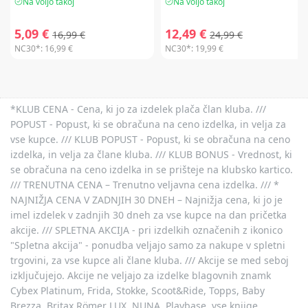
Na voljo takoj
Na voljo takoj
5,09 €
12,49 €
16,99 €
24,99 €
NC30*:
16,99 €
NC30*:
19,99 €
*KLUB CENA - Cena, ki jo za izdelek plača član kluba. ///
POPUST - Popust, ki se obračuna na ceno izdelka, in velja za
vse kupce. /// KLUB POPUST - Popust, ki se obračuna na ceno
izdelka, in velja za člane kluba. /// KLUB BONUS - Vrednost, ki
se obračuna na ceno izdelka in se prišteje na klubsko kartico.
/// TRENUTNA CENA – Trenutno veljavna cena izdelka. /// *
NAJNIŽJA CENA V ZADNJIH 30 DNEH – Najnižja cena, ki jo je
imel izdelek v zadnjih 30 dneh za vse kupce na dan pričetka
akcije. /// SPLETNA AKCIJA - pri izdelkih označenih z ikonico
"Spletna akcija" - ponudba veljajo samo za nakupe v spletni
trgovini, za vse kupce ali člane kluba. /// Akcije se med seboj
izključujejo. Akcije ne veljajo za izdelke blagovnih znamk
Cybex Platinum, Frida, Stokke, Scoot&Ride, Topps, Baby
Brezza, Britax Römer LUX, NUNA, Playbase, vse knjige,