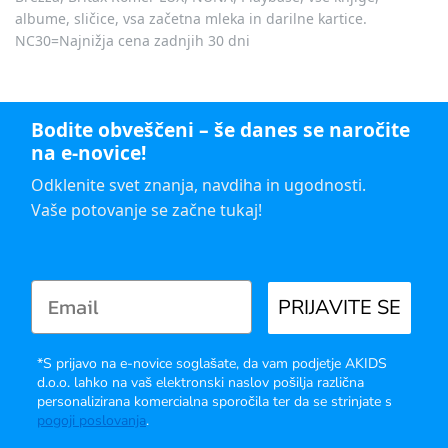
albume, sličice, vsa začetna mleka in darilne kartice.
NC30=Najnižja cena zadnjih 30 dni
Bodite obveščeni – še danes se naročite
na e-novice!
Odklenite svet znanja, navdiha in ugodnosti.
Vaše potovanje se začne tukaj!
PRIJAVITE SE
*S prijavo na e-novice soglašate, da vam podjetje AKIDS
d.o.o. lahko na vaš elektronski naslov pošilja različna
personalizirana komercialna sporočila ter da se strinjate s
pogoji poslovanja
.