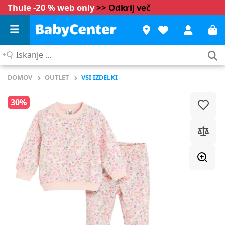
Thule -20 % web only
>> Odkrij več
Iskanje
...
DOMOV
OUTLET
VSI IZDELKI
30%