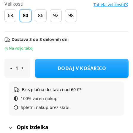
Velikosti
Tabela velikosti
68
80
86
92
98
Dostava 3 do 8 delovnih dni
Na voljo takoj
Cool Club trenirka DR DH CCG3001385-00 D Roza 80
DODAJ V KOŠARICO
Brezplačna dostava nad 60 €*
100% varen nakup
Spletni nakup brez skrbi
Opis izdelka