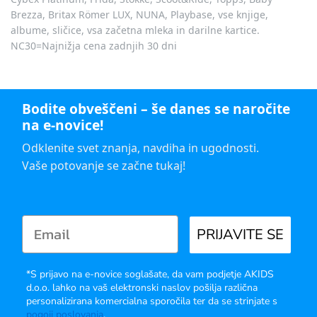
Brezza, Britax Römer LUX, NUNA, Playbase, vse knjige,
albume, sličice, vsa začetna mleka in darilne kartice.
NC30=Najnižja cena zadnjih 30 dni
Bodite obveščeni – še danes se naročite
na e-novice!
Odklenite svet znanja, navdiha in ugodnosti.
Vaše potovanje se začne tukaj!
PRIJAVITE SE
*S prijavo na e-novice soglašate, da vam podjetje AKIDS
d.o.o. lahko na vaš elektronski naslov pošilja različna
personalizirana komercialna sporočila ter da se strinjate s
pogoji poslovanja
.