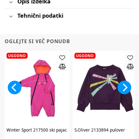
Opis izdelka
Tehnični podatki
OGLEJTE SI VEČ PONUDB
UGODNO
UGODNO
Winter Sport
217500 ski pajac
S.Oliver
2133894 pulover