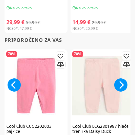
Na voljo takoj
Na voljo takoj
29,99 €
14,99 €
59,99 €
29,99 €
NC30*:
47,99 €
NC30*:
20,99 €
PRIPOROČENO ZA VAS
70%
70%
Cool Club
CCG2202003
Cool Club
LCG2801987 hlače
pajkice
trenirka Daisy Duck