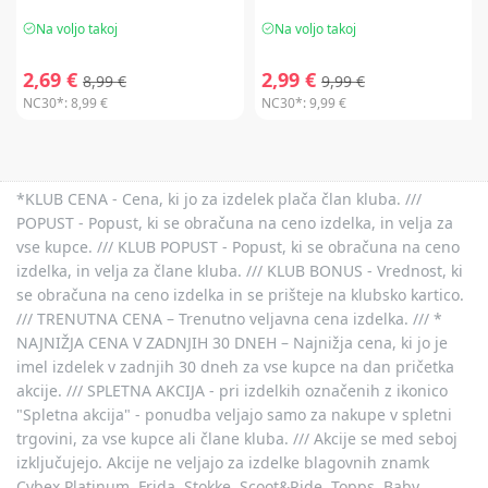
Na voljo takoj
Na voljo takoj
2,69 €
2,99 €
8,99 €
9,99 €
NC30*:
8,99 €
NC30*:
9,99 €
*KLUB CENA - Cena, ki jo za izdelek plača član kluba. ///
POPUST - Popust, ki se obračuna na ceno izdelka, in velja za
vse kupce. /// KLUB POPUST - Popust, ki se obračuna na ceno
izdelka, in velja za člane kluba. /// KLUB BONUS - Vrednost, ki
se obračuna na ceno izdelka in se prišteje na klubsko kartico.
/// TRENUTNA CENA – Trenutno veljavna cena izdelka. /// *
NAJNIŽJA CENA V ZADNJIH 30 DNEH – Najnižja cena, ki jo je
imel izdelek v zadnjih 30 dneh za vse kupce na dan pričetka
akcije. /// SPLETNA AKCIJA - pri izdelkih označenih z ikonico
"Spletna akcija" - ponudba veljajo samo za nakupe v spletni
trgovini, za vse kupce ali člane kluba. /// Akcije se med seboj
izključujejo. Akcije ne veljajo za izdelke blagovnih znamk
Cybex Platinum, Frida, Stokke, Scoot&Ride, Topps, Baby