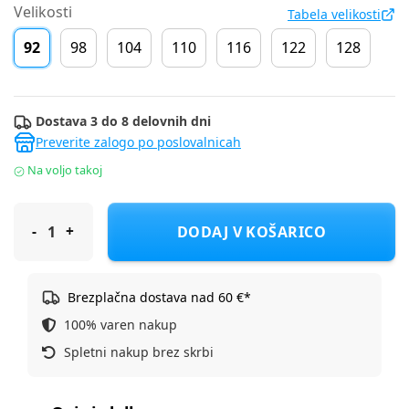
Velikosti
Tabela velikosti
92
98
104
110
116
122
128
Dostava 3 do 8 delovnih dni
Preverite zalogo po poslovalnicah
Na voljo takoj
Cool Club jakna prehodna DR CJG3211539 D Modra 92
DODAJ V KOŠARICO
Brezplačna dostava nad 60 €*
100% varen nakup
Spletni nakup brez skrbi