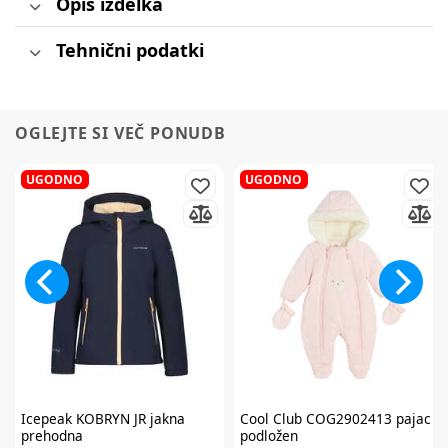
Opis izdelka
Tehnični podatki
OGLEJTE SI VEČ PONUDB
UGODNO
UGODNO
Icepeak
KOBRYN JR jakna
Cool Club
COG2902413 pajac
prehodna
podložen