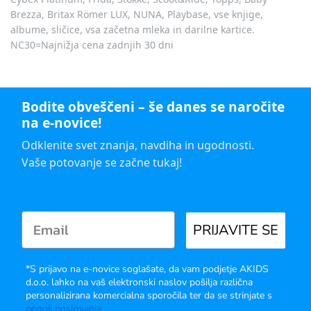
Brezza, Britax Römer LUX, NUNA, Playbase, vse knjige,
albume, sličice, vsa začetna mleka in darilne kartice.
NC30=Najnižja cena zadnjih 30 dni
Bodite obveščeni – še danes se naročite
na e-novice!
Odklenite svet znanja, navdiha in ugodnosti.
Vaše potovanje se začne tukaj!
PRIJAVITE SE
*S prijavo na e-novice soglašate, da vam podjetje AKIDS
d.o.o. lahko na vaš elektronski naslov pošilja različna
personalizirana komercialna sporočila ter da se strinjate s
pogoji poslovanja
.