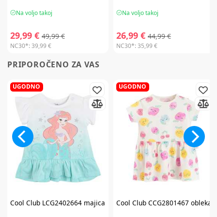
Na voljo takoj
Na voljo takoj
29,99 €
26,99 €
49,99 €
44,99 €
NC30*:
39,99 €
NC30*:
35,99 €
PRIPOROČENO ZA VAS
UGODNO
UGODNO
Cool Club
LCG2402664 majica
Cool Club
CCG2801467 obleka