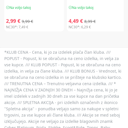
Na voljo takoj
Na voljo takoj
2,99 €
4,49 €
9,99 €
8,99 €
NC30*:
7,49 €
NC30*:
6,29 €
*KLUB CENA - Cena, ki jo za izdelek plača član kluba. ///
POPUST - Popust, ki se obračuna na ceno izdelka, in velja za
vse kupce. /// KLUB POPUST - Popust, ki se obračuna na ceno
izdelka, in velja za člane kluba. /// KLUB BONUS - Vrednost, ki
se obračuna na ceno izdelka in se prišteje na klubsko kartico.
/// TRENUTNA CENA – Trenutno veljavna cena izdelka. /// *
NAJNIŽJA CENA V ZADNJIH 30 DNEH – Najnižja cena, ki jo je
imel izdelek v zadnjih 30 dneh za vse kupce na dan pričetka
akcije. /// SPLETNA AKCIJA - pri izdelkih označenih z ikonico
"Spletna akcija" - ponudba veljajo samo za nakupe v spletni
trgovini, za vse kupce ali člane kluba. /// Akcije se med seboj
izključujejo. Akcije ne veljajo za izdelke blagovnih znamk
Cybex Platinum, Frida, Stokke, Scoot&Ride, Topps, Baby