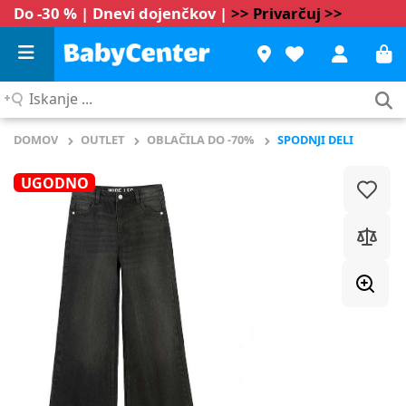
Do -30 % | Dnevi dojenčkov |
>> Privarčuj >>
Iskanje
...
DOMOV
OUTLET
OBLAČILA DO -70%
SPODNJI DELI
UGODNO