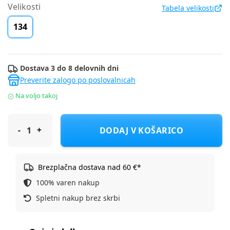
Velikosti
Tabela velikosti
134
Dostava 3 do 8 delovnih dni
Preverite zalogo po poslovalnicah
Na voljo takoj
Cool Club hlače denim DH CJG3123080 D Črna 134
DODAJ V KOŠARICO
Brezplačna dostava nad 60 €*
100% varen nakup
Spletni nakup brez skrbi