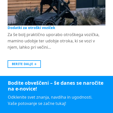
Dodatki za otroški voziček
Za še bolj praktično uporabo otroškega vozička,
mamino udobje ter udobje otroka, ki se vozi v
njem, lahko pri večini…
BERITE DALJE
→
Bodite obveščeni – še danes se naročite
na e-novice!
Odklenite svet znanja, navdiha in ugodnosti.
Vaše potovanje se začne tukaj!