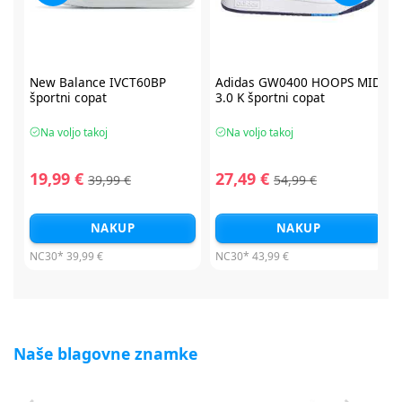
2
New Balance IVCT60BP
Adidas GW0400 HOOPS MID
športni copat
3.0 K športni copat
Na voljo takoj
Na voljo takoj
19,99 €
27,49 €
39,99 €
54,99 €
NAKUP
NAKUP
NC30*
39,99 €
NC30*
43,99 €
Naše blagovne znamke