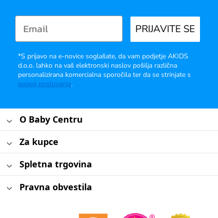
PRIJAVITE SE
*S prijavo na e-novice soglašate, da vam podjetje AKIDS
d.o.o. lahko na vaš elektronski naslov pošilja različna
personalizirana komercialna sporočila ter da se strinjate s
pogoji poslovanja
.
O Baby Centru
Za kupce
Spletna trgovina
Pravna obvestila