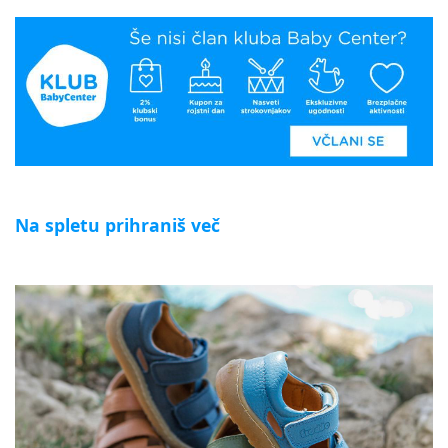
Na spletu prihraniš več