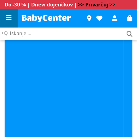
Do -30 % | Dnevi dojenčkov |
>> Privarčuj >>
Iskanje
...