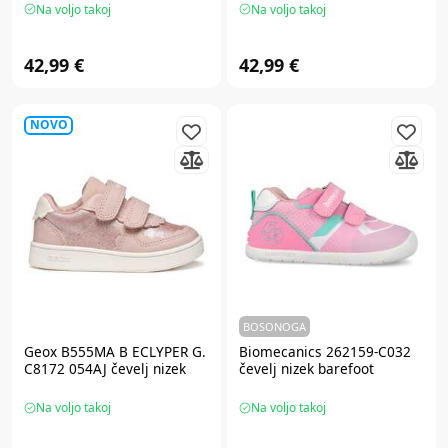
Na voljo takoj
Na voljo takoj
42,99 €
42,99 €
NOVO
BOSONOGA
Geox B555MA B ECLYPER G.
Biomecanics 262159-C032
C8172 054AJ čevelj nizek
čevelj nizek barefoot
Na voljo takoj
Na voljo takoj