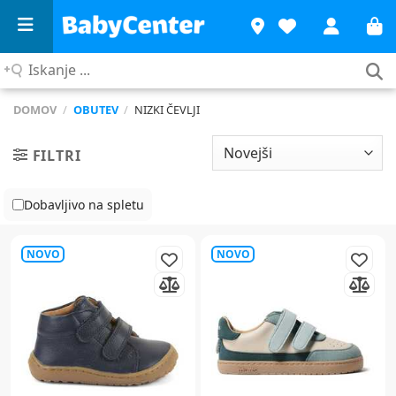
Iskanje
...
DOMOV
/
OBUTEV
/
NIZKI ČEVLJI
FILTRI
Dobavljivo na spletu
NOVO
NOVO