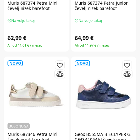
Muris 687374 Petra Mini
Muris 687374 Petra Junior
čevelj nizek barefoot
čevelj nizek barefoot
Na voljo takoj
Na voljo takoj
62,99 €
64,99 €
Ali od 11,61 € / mesec
Ali od 11,97 € / mesec
NOVO
NOVO
BOSONOGA
Muris 687346 Petra Mini
Geox B555MA B ECLYPER G.
čevelj nizek barefoot
CF48W 054AJ čevelj nizek