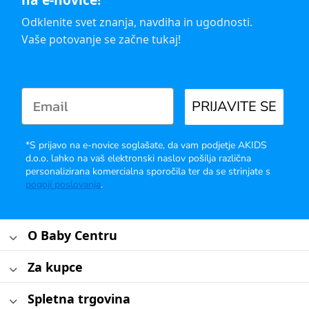
Odklenite svet znanja, navdiha in ugodnosti.
Vaše potovanje se začne tukaj!
PRIJAVITE SE
*S prijavo na e-novice soglašate, da vam podjetje AKIDS
d.o.o. lahko na vaš elektronski naslov pošilja različna
personalizirana komercialna sporočila ter da se strinjate s
pogoji poslovanja
.
O Baby Centru
Za kupce
Spletna trgovina