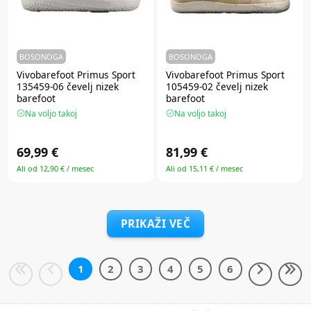
BOSONOGA
BOSONOGA
Vivobarefoot Primus Sport
Vivobarefoot Primus Sport
135459-06 čevelj nizek
105459-02 čevelj nizek
barefoot
barefoot
Na voljo takoj
Na voljo takoj
69,99 €
81,99 €
Ali od 12,90 € / mesec
Ali od 15,11 € / mesec
PRIKAŽI VEČ
1
2
3
4
5
6