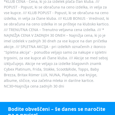
*KLUB CENA - Cena, ki jo za izdelek plača član kluba. ///
POPUST - Popust, ki se obračuna na ceno izdelka, in velja za
vse kupce. /// KLUB POPUST - Popust, ki se obračuna na ceno
izdelka, in velja za člane kluba. /// KLUB BONUS - Vrednost, ki
se obračuna na ceno izdelka in se prišteje na klubsko kartico.
/// TRENUTNA CENA – Trenutno veljavna cena izdelka. /// *
NAJNIŽJA CENA V ZADNJIH 30 DNEH – Najnižja cena, ki jo je
imel izdelek v zadnjih 30 dneh za vse kupce na dan pričetka
akcije. /// SPLETNA AKCIJA - pri izdelkih označenih z ikonico
"Spletna akcija" - ponudba veljajo samo za nakupe v spletni
trgovini, za vse kupce ali člane kluba. /// Akcije se med seboj
izključujejo. Akcije ne veljajo za izdelke blagovnih znamk
Cybex Platinum, Frida, Stokke, Scoot&Ride, Topps, Baby
Brezza, Britax Römer LUX, NUNA, Playbase, vse knjige,
albume, sličice, vsa začetna mleka in darilne kartice.
NC30=Najnižja cena zadnjih 30 dni
Bodite obveščeni – še danes se naročite
na e-novice!