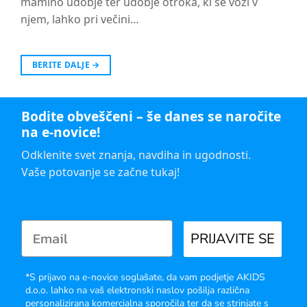
mamino udobje ter udobje otroka, ki se vozi v
njem, lahko pri večini…
BERITE DALJE
→
Bodite obveščeni – še danes se naročite
na e-novice!
Odklenite svet znanja, navdiha in ugodnosti.
Vaše potovanje se začne tukaj!
PRIJAVITE SE
*S prijavo na e-novice soglašate, da vam podjetje AKIDS
d.o.o. lahko na vaš elektronski naslov pošilja različna
personalizirana komercialna sporočila ter da se strinjate s