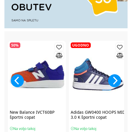
50%
UGODNO
2
New Balance IVCT60BP
Adidas GW0400 HOOPS MID
športni copat
3.0 K športni copat
Na voljo takoj
Na voljo takoj