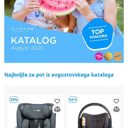
Najboljše za pot iz avgustovskega kataloga
54 €
64 €