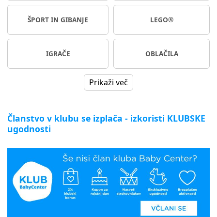
ŠPORT IN GIBANJE
LEGO®
IGRAČE
OBLAČILA
Prikaži več
Članstvo v klubu se izplača - izkoristi KLUBSKE
ugodnosti