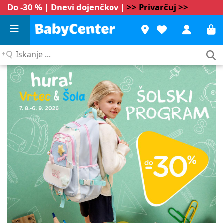
Do -30 % | Dnevi dojenčkov |
>> Privarčuj >>
Iskanje
...