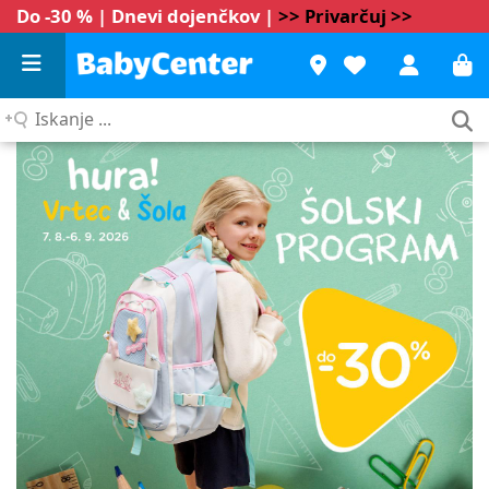
Do -30 % | Dnevi dojenčkov |
>> Privarčuj >>
Iskanje
...