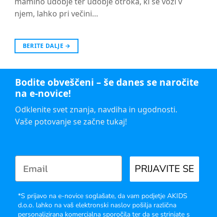
mamino udobje ter udobje otroka, ki se vozi v
njem, lahko pri večini…
BERITE DALJE
→
Bodite obveščeni – še danes se naročite
na e-novice!
Odklenite svet znanja, navdiha in ugodnosti.
Vaše potovanje se začne tukaj!
PRIJAVITE SE
*S prijavo na e-novice soglašate, da vam podjetje AKIDS
d.o.o. lahko na vaš elektronski naslov pošilja različna
personalizirana komercialna sporočila ter da se strinjate s