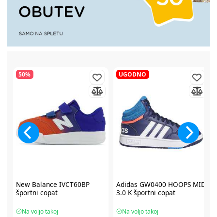
50%
UGODNO
2
New Balance IVCT60BP
Adidas GW0400 HOOPS MID
športni copat
3.0 K športni copat
Na voljo takoj
Na voljo takoj