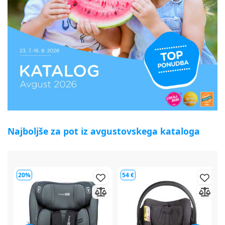
Najboljše za pot iz avgustovskega kataloga
54 €
64 €