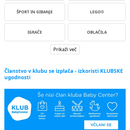
ŠPORT IN GIBANJE
LEGO®
IGRAČE
OBLAČILA
Prikaži več
Članstvo v klubu se izplača - izkoristi KLUBSKE
ugodnosti