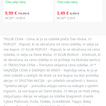
Na voljo takoj
Na voljo takoj
9,99 €
3,49 €
19,99 €
6,99 €
NC30*:
19,99 €
NC30*:
5,59 €
*KLUB CENA - Cena, ki jo za izdelek plača član kluba. ///
POPUST - Popust, ki se obračuna na ceno izdelka, in velja za
vse kupce. /// KLUB POPUST - Popust, ki se obračuna na ceno
izdelka, in velja za člane kluba. /// KLUB BONUS - Vrednost, ki
se obračuna na ceno izdelka in se prišteje na klubsko kartico.
/// TRENUTNA CENA – Trenutno veljavna cena izdelka. /// *
NAJNIŽJA CENA V ZADNJIH 30 DNEH – Najnižja cena, ki jo je
imel izdelek v zadnjih 30 dneh za vse kupce na dan pričetka
akcije. /// SPLETNA AKCIJA - pri izdelkih označenih z ikonico
"Spletna akcija" - ponudba veljajo samo za nakupe v spletni
trgovini, za vse kupce ali člane kluba. /// Akcije se med seboj
izključujejo. Akcije ne veljajo za izdelke blagovnih znamk
Cybex Platinum, Frida, Stokke, Scoot&Ride, Topps, Baby