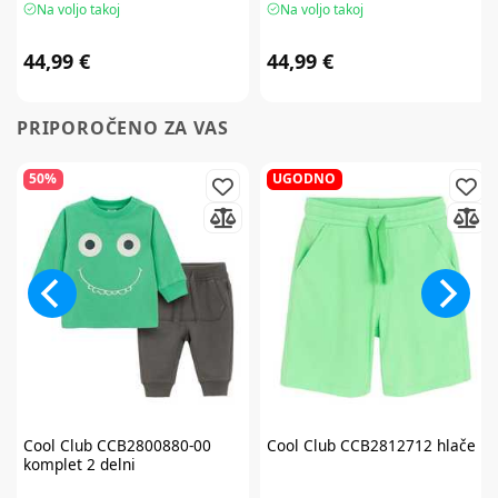
Na voljo takoj
Na voljo takoj
44,99 €
44,99 €
PRIPOROČENO ZA VAS
50%
UGODNO
Cool Club
CCB2800880-00
Cool Club
CCB2812712 hlače
komplet 2 delni