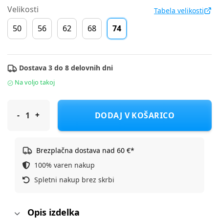
Velikosti
Tabela velikosti
50
56
62
68
74
Dostava 3 do 8 delovnih dni
Na voljo takoj
Cool Club komplet darilni DR DH LCB3002035-00 BAMBI F Večb
DODAJ V KOŠARICO
Brezplačna dostava nad 60 €*
100% varen nakup
Spletni nakup brez skrbi
Opis izdelka