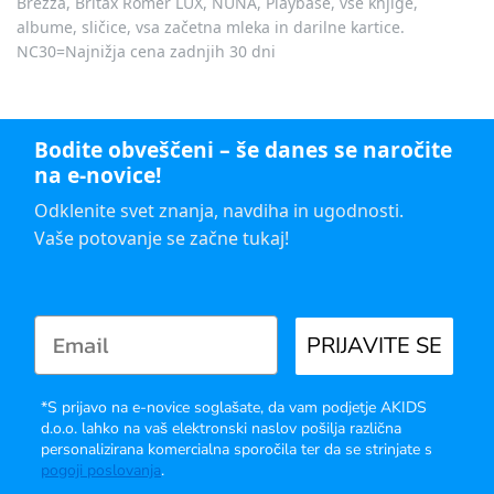
Brezza, Britax Römer LUX, NUNA, Playbase, vse knjige,
albume, sličice, vsa začetna mleka in darilne kartice.
NC30=Najnižja cena zadnjih 30 dni
Bodite obveščeni – še danes se naročite
na e-novice!
Odklenite svet znanja, navdiha in ugodnosti.
Vaše potovanje se začne tukaj!
PRIJAVITE SE
*S prijavo na e-novice soglašate, da vam podjetje AKIDS
d.o.o. lahko na vaš elektronski naslov pošilja različna
personalizirana komercialna sporočila ter da se strinjate s
pogoji poslovanja
.