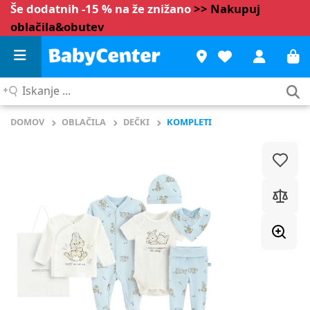
Še dodatnih -15 % na že znižano
>> Nakupuj
oblačila&obutev
Iskanje
...
DOMOV
OBLAČILA
DEČKI
KOMPLETI