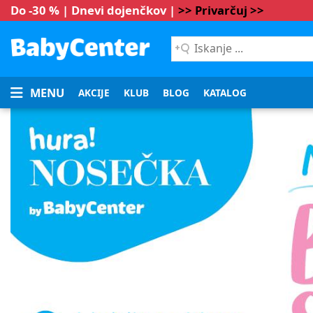
Do -30 % | Dnevi dojenčkov |
>> Privarčuj >>
Iskanje
...
MENU
AKCIJE
KLUB
BLOG
KATALOG