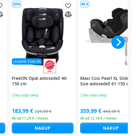
60 €
78 €
LEANPAY EOM 0%
Chicco EVERONE avtosedež
Britax Römer Baby Safe Pro
40-150 cm
Size Style avtosedež 40-87
Na voljo takoj
Na voljo takoj
239,99 €
232,49 €
299,99 €
309,99 €
Ali od 11,72 € / mesec
Ali od 11,38 € / mesec
NAKUP
NAKUP