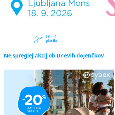
Ne spreglej akcij ob Dnevih dojenčkov