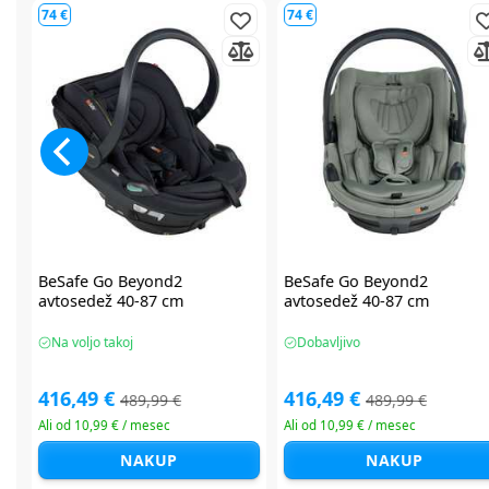
90 €
90 €
Maxi Cosi Pearl XL Slide Pro i-
Maxi Cosi Pearl XL Slide Pro 
Size avtosedež 61-150 cm
Size avtosedež 61-150 cm
Na voljo takoj
Na voljo takoj
359,99 €
359,99 €
449,99 €
449,99 €
Ali od 12,18 € / mesec
Ali od 12,18 € / mesec
NAKUP
NAKUP