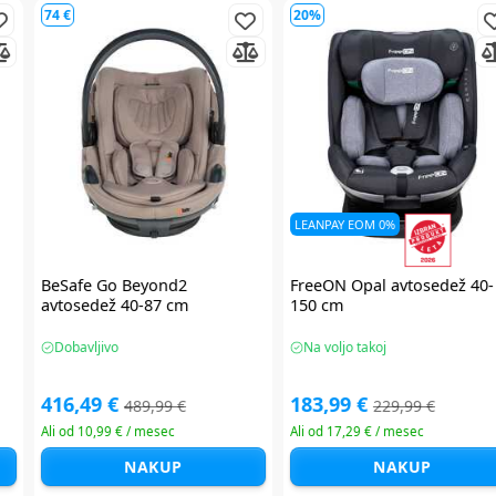
90 €
60 €
LEANPAY EOM 0%
i-
Maxi Cosi Pearl XL Slide Pro i-
Chicco EVERONE avtosedež
Size avtosedež 61-150 cm
40-150 cm
Na voljo takoj
Na voljo takoj
359,99 €
239,99 €
449,99 €
299,99 €
Ali od 12,18 € / mesec
Ali od 11,72 € / mesec
NAKUP
NAKUP