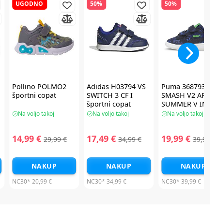
UGODNO
50%
50%
Pollino POLMO2
Adidas H03794 VS
Puma 368793-01
športni copat
SWITCH 3 CF I
SMASH V2 ARCH
športni copat
SUMMER V INF
športni copat
Na voljo takoj
Na voljo takoj
Na voljo takoj
14,99 €
17,49 €
19,99 €
29,99 €
34,99 €
39,99 €
NAKUP
NAKUP
NAKUP
NC30*
20,99 €
NC30*
34,99 €
NC30*
39,99 €