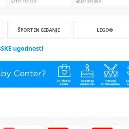
NC30*
449,99 €
NC30*
299,99 €
ŠPORT IN GIBANJE
LEGO®
UBSKE ugodnosti