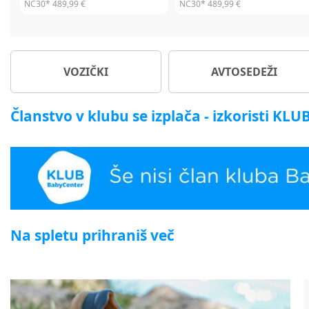
NC30*
449,99 €
NC30*
449,99 €
VOZIČKI
AVTOSEDEŽI
Članstvo v klubu se izplača - izkoristi KL
Na spletu prihraniš več