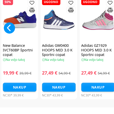
50%
UGODNO
UGODNO
New Balance
Adidas GW0400
Adidas GZ1929
IVCT60BP športni
HOOPS MID 3.0 K
HOOPS MID 3.0 K
copat
športni copat
športni copat
Na voljo takoj
Na voljo takoj
Na voljo takoj
19,99 €
27,49 €
27,49 €
39,99 €
54,99 €
54,99 €
NAKUP
NAKUP
NAKUP
NC30*
39,99 €
NC30*
43,99 €
NC30*
43,99 €