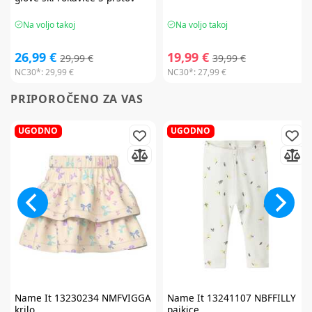
Na voljo takoj
Na voljo takoj
26,99 €
19,99 €
29,99 €
39,99 €
NC30*:
29,99 €
NC30*:
27,99 €
PRIPOROČENO ZA VAS
UGODNO
UGODNO
Name It
13230234 NMFVIGGA
Name It
13241107 NBFFILLY
krilo
pajkice