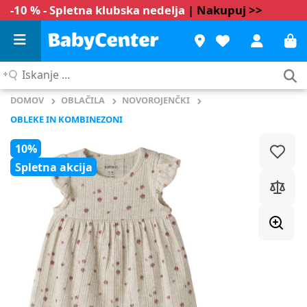
-10 % - Spletna klubska nedelja
| Nakupuj >>
Iskanje
...
DOMOV
OBLAČILA
NOVOROJENČKI
OBLEKE IN KOMBINEZONI
10%
Spletna akcija