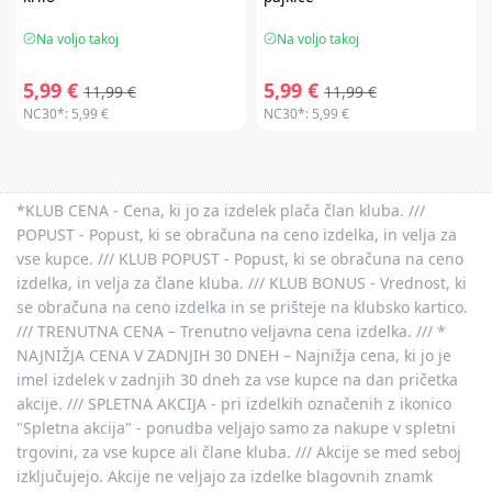
Na voljo takoj
Na voljo takoj
5,99 €
5,99 €
11,99 €
11,99 €
NC30*:
5,99 €
NC30*:
5,99 €
*KLUB CENA - Cena, ki jo za izdelek plača član kluba. ///
POPUST - Popust, ki se obračuna na ceno izdelka, in velja za
vse kupce. /// KLUB POPUST - Popust, ki se obračuna na ceno
izdelka, in velja za člane kluba. /// KLUB BONUS - Vrednost, ki
se obračuna na ceno izdelka in se prišteje na klubsko kartico.
/// TRENUTNA CENA – Trenutno veljavna cena izdelka. /// *
NAJNIŽJA CENA V ZADNJIH 30 DNEH – Najnižja cena, ki jo je
imel izdelek v zadnjih 30 dneh za vse kupce na dan pričetka
akcije. /// SPLETNA AKCIJA - pri izdelkih označenih z ikonico
"Spletna akcija" - ponudba veljajo samo za nakupe v spletni
trgovini, za vse kupce ali člane kluba. /// Akcije se med seboj
izključujejo. Akcije ne veljajo za izdelke blagovnih znamk