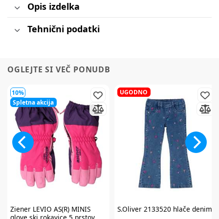
Opis izdelka
Tehnični podatki
OGLEJTE SI VEČ PONUDB
UGODNO
10%
Spletna akcija
Ziener
LEVIO AS(R) MINIS
S.Oliver
2133520 hlače denim
glove ski rokavice 5 prstov