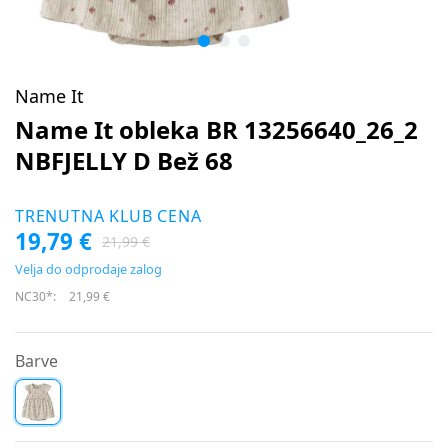
Name It
Name It obleka BR 13256640_26_2
NBFJELLY D Bež 68
TRENUTNA KLUB CENA
19,79 €
21,99 €
Velja do odprodaje zalog
NC30*:
21,99 €
Barve