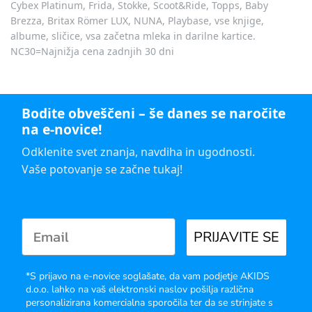
Cybex Platinum, Frida, Stokke, Scoot&Ride, Topps, Baby
Brezza, Britax Römer LUX, NUNA, Playbase, vse knjige,
albume, sličice, vsa začetna mleka in darilne kartice.
NC30=Najnižja cena zadnjih 30 dni
Bodite obveščeni – še danes se naročite
na e-novice!
Odklenite svet znanja, navdiha in ugodnosti.
Vaše potovanje se začne tukaj!
PRIJAVITE SE
*S prijavo na e-novice soglašate, da vam podjetje AKIDS
d.o.o. lahko na vaš elektronski naslov pošilja različna
personalizirana komercialna sporočila ter da se strinjate s