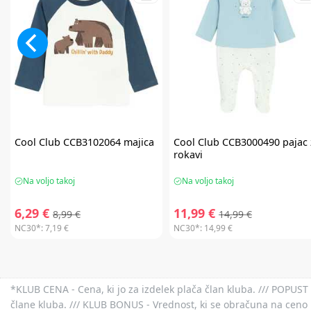
Cool Club
CCB3102064 majica
Cool Club
CCB3000490 pajac 
rokavi
Na voljo takoj
Na voljo takoj
6,29 €
11,99 €
8,99 €
14,99 €
NC30*:
7,19 €
NC30*:
14,99 €
*KLUB CENA - Cena, ki jo za izdelek plača član kluba. /// POPUST 
člane kluba. /// KLUB BONUS - Vrednost, ki se obračuna na ceno 