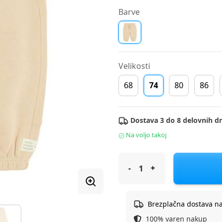
Barve
Velikosti
68
74
80
86
Dostava 3 do 8 delovnih dn
Na voljo takoj
Cool Club hlače trenirka DH C
Brezplačna dostava n
100% varen nakup