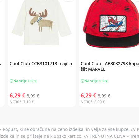
z
Cool Club
CCB3101713 majica
Cool Club
LAB3032798 kap
šilt MARVEL
Na voljo takoj
Na voljo takoj
6,29 €
6,29 €
8,99 €
8,99 €
NC30*:
7,19 €
NC30*:
8,99 €
- Popust, ki se obračuna na ceno izdelka, in velja za vse kupce. ///
izdelka in se prišteje na klubsko kartico. /// TRENUTNA CENA – Tre