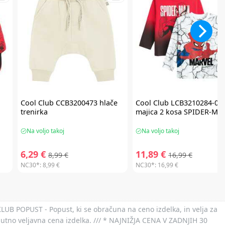
a
Cool Club
CCB3200473 hlače
Cool Club
LCB3210284-00
trenirka
majica 2 kosa SPIDER-MA
Na voljo takoj
Na voljo takoj
6,29 €
11,89 €
8,99 €
16,99 €
NC30*:
8,99 €
NC30*:
16,99 €
 KLUB POPUST - Popust, ki se obračuna na ceno izdelka, in velja za
nutno veljavna cena izdelka. /// * NAJNIŽJA CENA V ZADNJIH 30