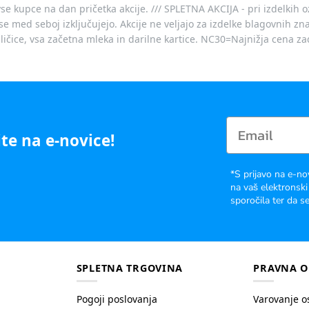
vse kupce na dan pričetka akcije. /// SPLETNA AKCIJA - pri izdelkih 
je se med seboj izključujejo. Akcije ne veljajo za izdelke blagovnih
ičice, vsa začetna mleka in darilne kartice. NC30=Najnižja cena za
te na e-novice!
*S prijavo na e-no
na vaš elektronski
sporočila ter da se
SPLETNA TRGOVINA
PRAVNA O
Pogoji poslovanja
Varovanje o