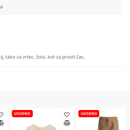
bi
 tako za vrtec, šolo, kot za prosti čas.
UGODNO
UGODNO