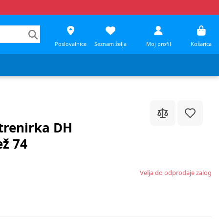
Poslovalnice
Seznam želja
Moj profil
Košarica
 trenirka DH
ež 74
Velja do odprodaje zalog