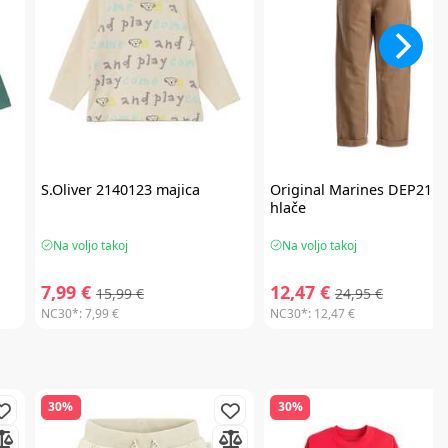
S.Oliver
2140123 majica
Original Marines
DEP2117
hlače
Na voljo takoj
Na voljo takoj
7,99 €
12,47 €
15,99 €
24,95 €
NC30*:
7,99 €
NC30*:
12,47 €
30%
30%