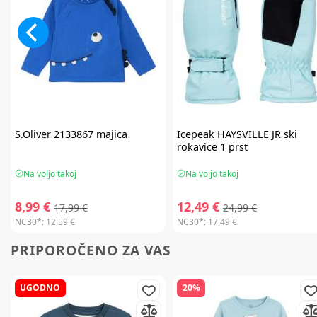
S.Oliver
2133867 majica
Icepeak
HAYSVILLE JR ski
rokavice 1 prst
Na voljo takoj
Na voljo takoj
8,99 €
12,49 €
17,99 €
24,99 €
NC30*:
12,59 €
NC30*:
17,49 €
PRIPOROČENO ZA VAS
UGODNO
20%