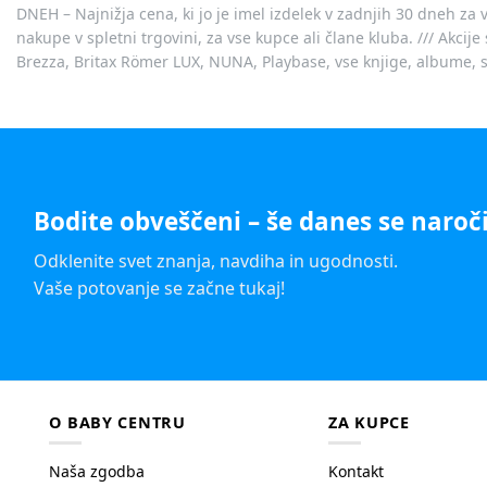
DNEH – Najnižja cena, ki jo je imel izdelek v zadnjih 30 dneh za 
nakupe v spletni trgovini, za vse kupce ali člane kluba. /// Akci
Brezza, Britax Römer LUX, NUNA, Playbase, vse knjige, albume, sl
Bodite obveščeni – še danes se naroči
Odklenite svet znanja, navdiha in ugodnosti.
Vaše potovanje se začne tukaj!
O BABY CENTRU
ZA KUPCE
Naša zgodba
Kontakt