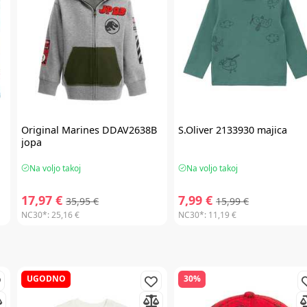
Original Marines
DDAV2638B
S.Oliver
2133930 majica
jopa
Na voljo takoj
Na voljo takoj
17,97 €
7,99 €
35,95 €
15,99 €
NC30*:
25,16 €
NC30*:
11,19 €
UGODNO
30%