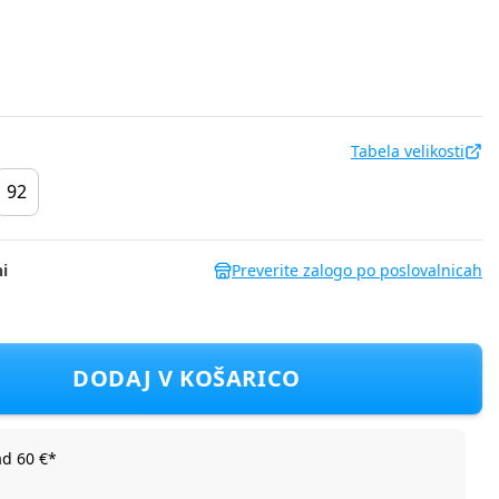
Tabela velikosti
92
i
Preverite zalogo po poslovalnicah
CB3201248 F Bež 74
DODAJ V KOŠARICO
ad 60 €*