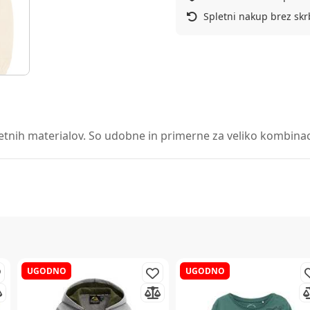
Spletni nakup brez skr
etnih materialov. So udobne in primerne za veliko kombinacij,
UGODNO
UGODNO