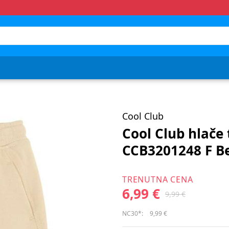
Cool Club
Cool Club hlače
CCB3201248 F B
TRENUTNA CENA
6,99 €
9,99 €
NC30*:
9,99 €