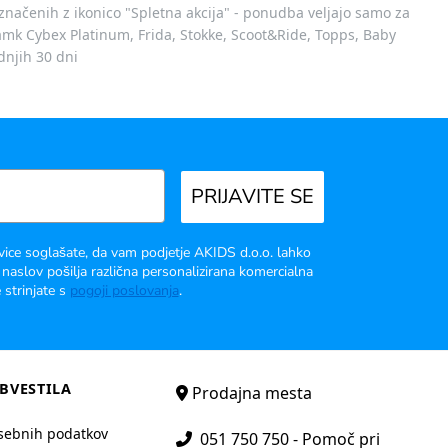
označenih z ikonico "Spletna akcija" - ponudba veljajo samo za
 znamk Cybex Platinum, Frida, Stokke, Scoot&Ride, Topps, Baby
dnjih 30 dni
PRIJAVITE SE
vice soglašate, da vam podjetje AKIDS d.o.o. lahko
 naslov pošilja različna personalizirana komercialna
 strinjate s
pogoji poslovanja
.
BVESTILA
Prodajna mesta
sebnih podatkov
051 750 750 - Pomoč pri