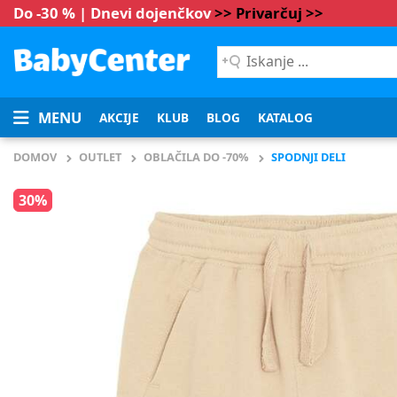
Do -30 % | Dnevi dojenčkov
>> Privarčuj >>
Iskanje
...
MENU
AKCIJE
KLUB
BLOG
KATALOG
DOMOV
OUTLET
OBLAČILA DO -70%
SPODNJI DELI
30%