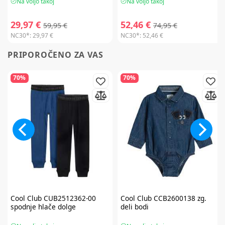
Na voljo takoj
Na voljo takoj
29,97 €
52,46 €
59,95 €
74,95 €
NC30*:
29,97 €
NC30*:
52,46 €
PRIPOROČENO ZA VAS
70%
70%
Cool Club
CUB2512362-00
Cool Club
CCB2600138 zg.
spodnje hlače dolge
deli bodi