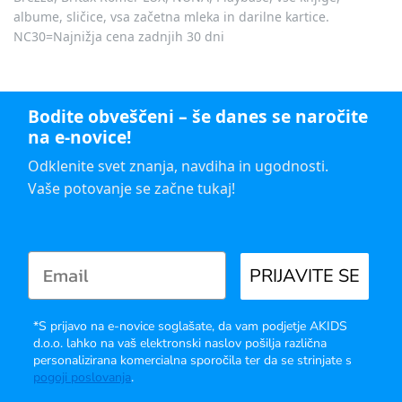
albume, sličice, vsa začetna mleka in darilne kartice.
NC30=Najnižja cena zadnjih 30 dni
Bodite obveščeni – še danes se naročite
na e-novice!
Odklenite svet znanja, navdiha in ugodnosti.
Vaše potovanje se začne tukaj!
PRIJAVITE SE
*S prijavo na e-novice soglašate, da vam podjetje AKIDS
d.o.o. lahko na vaš elektronski naslov pošilja različna
personalizirana komercialna sporočila ter da se strinjate s
pogoji poslovanja
.