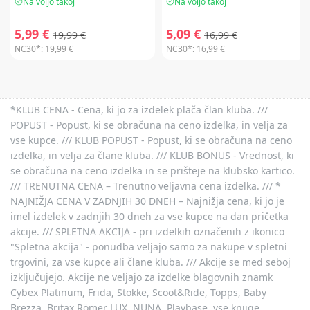
Na voljo takoj
Na voljo takoj
5,99 €
5,09 €
19,99 €
16,99 €
NC30*:
19,99 €
NC30*:
16,99 €
*KLUB CENA - Cena, ki jo za izdelek plača član kluba. ///
POPUST - Popust, ki se obračuna na ceno izdelka, in velja za
vse kupce. /// KLUB POPUST - Popust, ki se obračuna na ceno
izdelka, in velja za člane kluba. /// KLUB BONUS - Vrednost, ki
se obračuna na ceno izdelka in se prišteje na klubsko kartico.
/// TRENUTNA CENA – Trenutno veljavna cena izdelka. /// *
NAJNIŽJA CENA V ZADNJIH 30 DNEH – Najnižja cena, ki jo je
imel izdelek v zadnjih 30 dneh za vse kupce na dan pričetka
akcije. /// SPLETNA AKCIJA - pri izdelkih označenih z ikonico
"Spletna akcija" - ponudba veljajo samo za nakupe v spletni
trgovini, za vse kupce ali člane kluba. /// Akcije se med seboj
izključujejo. Akcije ne veljajo za izdelke blagovnih znamk
Cybex Platinum, Frida, Stokke, Scoot&Ride, Topps, Baby
Brezza, Britax Römer LUX, NUNA, Playbase, vse knjige,