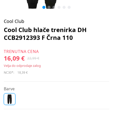
Cool Club
Cool Club hlače trenirka DH
CCB2912393 F Črna 110
TRENUTNA CENA
16,09 €
22,99 €
Velja do odprodaje zalog
NC30*:
18,39 €
Barve