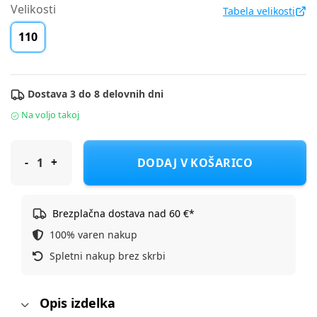
Velikosti
Tabela velikosti
110
Dostava 3 do 8 delovnih dni
Na voljo takoj
Cool Club hlače trenirka DH CCB2912393 F Črna 110
DODAJ V KOŠARICO
Brezplačna dostava nad 60 €*
100% varen nakup
Spletni nakup brez skrbi
Opis izdelka