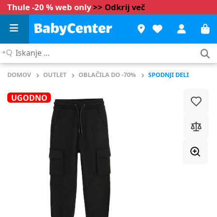
Thule -20 % web only
>> Odkrij več
Iskanje
...
DOMOV
OUTLET
OBLAČILA DO -70%
SPODNJI DELI
UGODNO