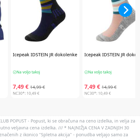
Icepeak
IDSTEIN JR dokolenke
Icepeak
IDSTEIN JR dokol
Na voljo takoj
Na voljo takoj
7,49 €
7,49 €
14,99 €
14,99 €
NC30*:
10,49 €
NC30*:
10,49 €
 KLUB POPUST - Popust, ki se obračuna na ceno izdelka, in velja za
nutno veljavna cena izdelka. /// * NAJNIŽJA CENA V ZADNJIH 30
označenih z ikonico "Spletna akcija" - ponudba veljajo samo za