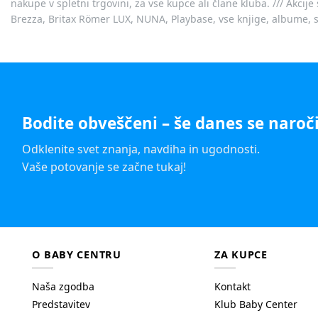
nakupe v spletni trgovini, za vse kupce ali člane kluba. /// Akci
Brezza, Britax Römer LUX, NUNA, Playbase, vse knjige, albume, sl
Bodite obveščeni – še danes se naroči
Odklenite svet znanja, navdiha in ugodnosti.
Vaše potovanje se začne tukaj!
O BABY CENTRU
ZA KUPCE
Naša zgodba
Kontakt
Predstavitev
Klub Baby Center