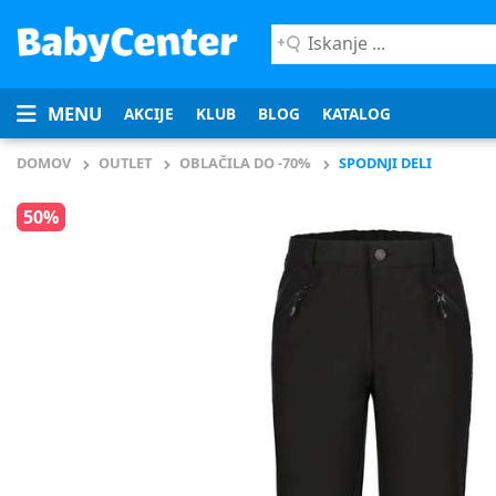
Iskanje
...
MENU
AKCIJE
KLUB
BLOG
KATALOG
DOMOV
OUTLET
OBLAČILA DO -70%
SPODNJI DELI
50%