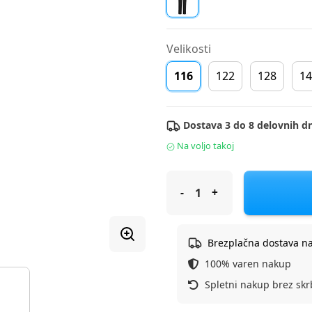
Velikosti
116
122
128
14
Dostava 3 do 8 delovnih dn
Na voljo takoj
Icepeak hlače DH KOSTI JR F Č
Brezplačna dostava n
100% varen nakup
Spletni nakup brez skr