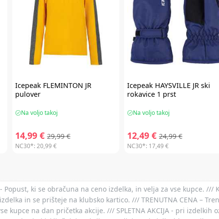
Icepeak
FLEMINTON JR
Icepeak
HAYSVILLE JR ski
pulover
rokavice 1 prst
Na voljo takoj
Na voljo takoj
14,99 €
12,49 €
29,99 €
24,99 €
NC30*:
20,99 €
NC30*:
17,49 €
- Popust, ki se obračuna na ceno izdelka, in velja za vse kupce. ///
izdelka in se prišteje na klubsko kartico. /// TRENUTNA CENA – Tre
vse kupce na dan pričetka akcije. /// SPLETNA AKCIJA - pri izdelkih 