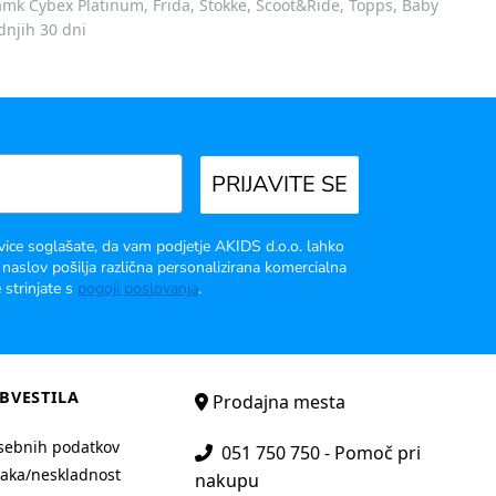
 znamk Cybex Platinum, Frida, Stokke, Scoot&Ride, Topps, Baby
dnjih 30 dni
PRIJAVITE SE
vice soglašate, da vam podjetje AKIDS d.o.o. lahko
 naslov pošilja različna personalizirana komercialna
 strinjate s
pogoji poslovanja
.
BVESTILA
Prodajna mesta
sebnih podatkov
051 750 750 - Pomoč pri
aka/neskladnost
nakupu