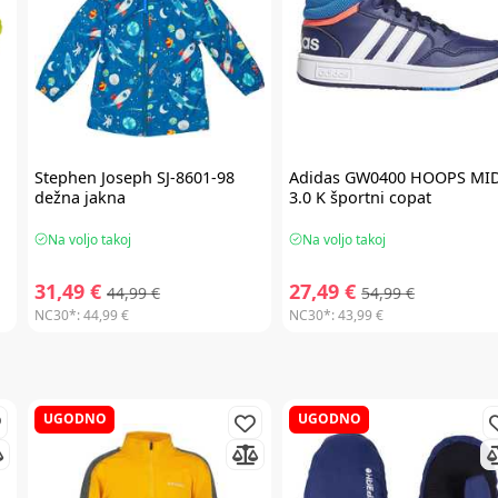
Stephen Joseph
SJ-8601-98
Adidas
GW0400 HOOPS MI
dežna jakna
3.0 K športni copat
Na voljo takoj
Na voljo takoj
31,49 €
27,49 €
44,99 €
54,99 €
NC30*:
44,99 €
NC30*:
43,99 €
UGODNO
UGODNO