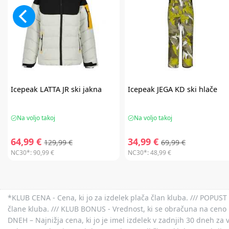
Icepeak
LATTA JR ski jakna
Icepeak
JEGA KD ski hlače
Na voljo takoj
Na voljo takoj
64,99 €
34,99 €
129,99 €
69,99 €
NC30*:
90,99 €
NC30*:
48,99 €
*KLUB CENA - Cena, ki jo za izdelek plača član kluba. /// POPUST 
člane kluba. /// KLUB BONUS - Vrednost, ki se obračuna na ceno 
DNEH – Najnižja cena, ki jo je imel izdelek v zadnjih 30 dneh za 