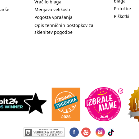
blaga
Vračilo blaga
Pritožbe
tarše
Menjava velikosti
Piškotki
Pogosta vprašanja
Opis tehničnih postopkov za
sklenitev pogodbe