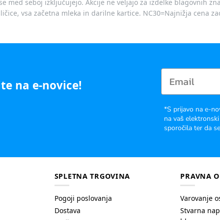
je se med seboj izključujejo. Akcije ne veljajo za izdelke blagovnih
ičice, vsa začetna mleka in darilne kartice. NC30=Najnižja cena za
te na e-novice!
*S prijavo na e-no
na vaš elektronski
sporočila ter da se
SPLETNA TRGOVINA
PRAVNA O
Pogoji poslovanja
Varovanje o
Dostava
Stvarna nap