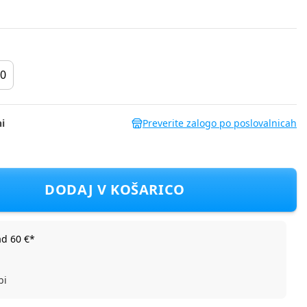
0
i
Preverite zalogo po poslovalnicah
rna 116
DODAJ V KOŠARICO
ad 60 €*
bi