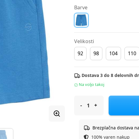
Barve
Velikosti
92
98
104
110
Dostava 3 do 8 delovnih dn
Na voljo takoj
Cool Club hlače KH CCB301275
Brezplačna dostava n
100% varen nakup