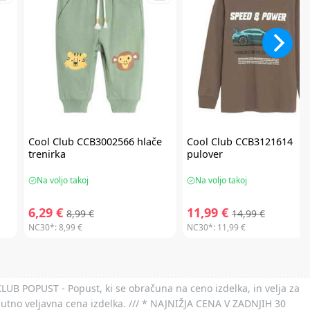
Cool Club
CCB3002566 hlače
Cool Club
CCB3121614
trenirka
pulover
Na voljo takoj
Na voljo takoj
6,29 €
11,99 €
8,99 €
14,99 €
NC30*:
8,99 €
NC30*:
11,99 €
 KLUB POPUST - Popust, ki se obračuna na ceno izdelka, in velja za
nutno veljavna cena izdelka. /// * NAJNIŽJA CENA V ZADNJIH 30