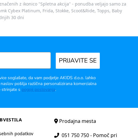
označenih z ikonico "Spletna akcija" - ponudba veljajo samo za
 znamk Cybex Platinum, Frida, Stokke, Scoot&Ride, Topps, Baby
dnjih 30 dni
PRIJAVITE SE
vice soglašate, da vam podjetje AKIDS d.o.o. lahko
 naslov pošilja različna personalizirana komercialna
 strinjate s
pogoji poslovanja
.
BVESTILA
Prodajna mesta
sebnih podatkov
051 750 750 - Pomoč pri