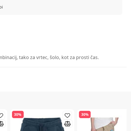
bi
nacij, tako za vrtec, šolo, kot za prosti čas.
30%
30%