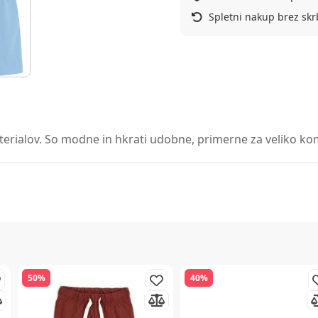
Spletni nakup brez skr
erialov. So modne in hkrati udobne, primerne za veliko kombi
50%
40%