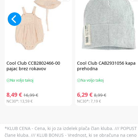
Cool Club
CCB2802466-00
Cool Club
CAB2931056 kapa
pajac brez rokavov
prehodna
Na voljo takoj
Na voljo takoj
8,49 €
6,29 €
16,99 €
8,99 €
NC30*:
13,59 €
NC30*:
7,19 €
*KLUB CENA - Cena, ki jo za izdelek plača član kluba. /// POPUST 
člane kluba. /// KLUB BONUS - Vrednost, ki se obračuna na ceno 