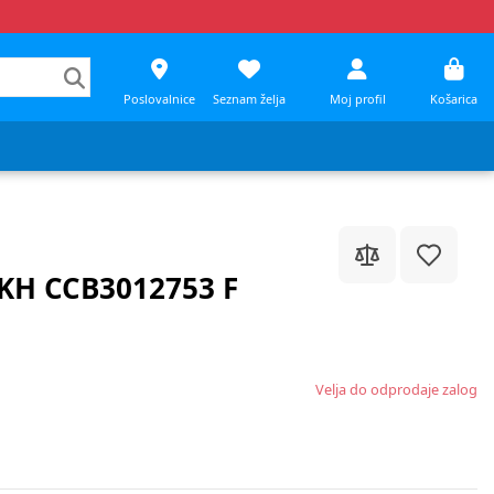
Poslovalnice
Seznam želja
Moj profil
Košarica
 KH CCB3012753 F
Velja do odprodaje zalog