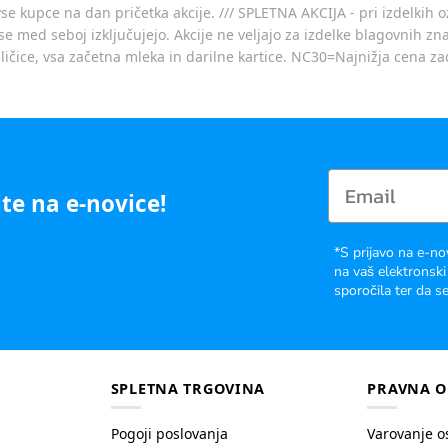
vse kupce na dan pričetka akcije. /// SPLETNA AKCIJA - pri izdelkih 
je se med seboj izključujejo. Akcije ne veljajo za izdelke blagovnih
ičice, vsa začetna mleka in darilne kartice. NC30=Najnižja cena za
te na e-novice!
*S prijavo na e-no
na vaš elektronski
sporočila ter da se
SPLETNA TRGOVINA
PRAVNA O
Pogoji poslovanja
Varovanje o