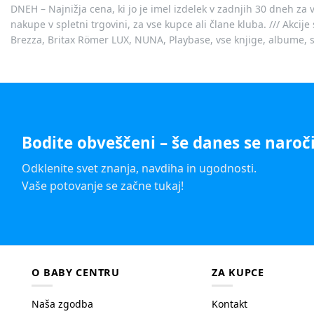
DNEH – Najnižja cena, ki jo je imel izdelek v zadnjih 30 dneh za 
nakupe v spletni trgovini, za vse kupce ali člane kluba. /// Akci
Brezza, Britax Römer LUX, NUNA, Playbase, vse knjige, albume, sl
Bodite obveščeni – še danes se naroči
Odklenite svet znanja, navdiha in ugodnosti.
Vaše potovanje se začne tukaj!
O BABY CENTRU
ZA KUPCE
Naša zgodba
Kontakt