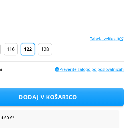
Tabela velikosti
116
122
128
i
Preverite zalogo po poslovalnicah
3 F Modra 122
DODAJ V KOŠARICO
ad 60 €*