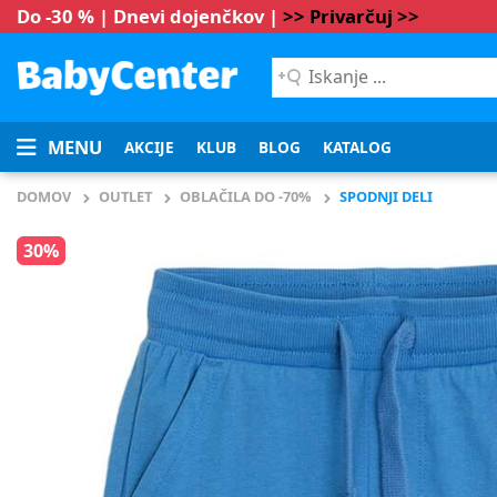
Do -30 % | Dnevi dojenčkov |
>> Privarčuj >>
Iskanje
...
MENU
AKCIJE
KLUB
BLOG
KATALOG
DOMOV
OUTLET
OBLAČILA DO -70%
SPODNJI DELI
30%