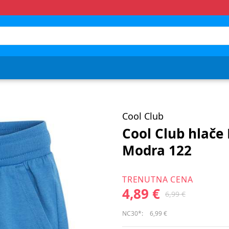
Cool Club
Cool Club hlače
Modra 122
TRENUTNA CENA
4,89 €
6,99 €
NC30*:
6,99 €