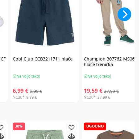
 CF
Cool Club
CCB3211711 hlače
Champion
307762-MS069
hlače trenirka
Na voljo takoj
Na voljo takoj
6,99 €
19,59 €
9,99 €
27,99 €
NC30*:
9,99 €
NC30*:
27,99 €
30%
UGODNO