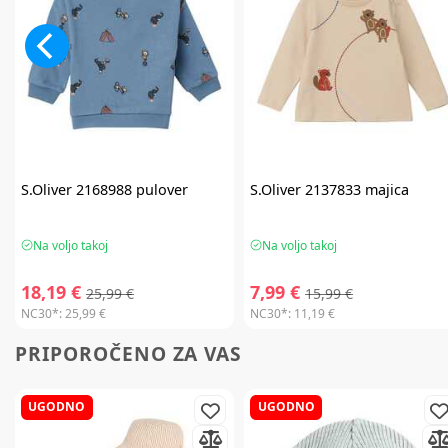
S.Oliver
2168988 pulover
S.Oliver
2137833 majica
Na voljo takoj
Na voljo takoj
18,19 €
7,99 €
25,99 €
15,99 €
NC30*:
25,99 €
NC30*:
11,19 €
PRIPOROČENO ZA VAS
UGODNO
UGODNO