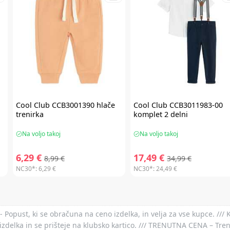
Cool Club
CCB3001390 hlače
Cool Club
CCB3011983-00
trenirka
komplet 2 delni
Na voljo takoj
Na voljo takoj
6,29 €
17,49 €
8,99 €
34,99 €
NC30*:
6,29 €
NC30*:
24,49 €
- Popust, ki se obračuna na ceno izdelka, in velja za vse kupce. ///
izdelka in se prišteje na klubsko kartico. /// TRENUTNA CENA – Tre