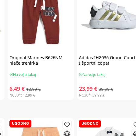
Original Marines
B626NM
Adidas
IH8036 Grand Court
hlače trenirka
I športni copat
Na voljo takoj
Na voljo takoj
6,49 €
23,99 €
12,99 €
39,99 €
NC30*:
12,99 €
NC30*:
39,99 €
UGODNO
UGODNO