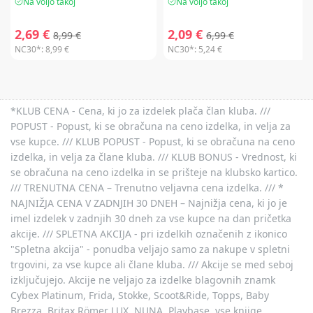
Na voljo takoj
Na voljo takoj
2,69 €
2,09 €
8,99 €
6,99 €
NC30*:
8,99 €
NC30*:
5,24 €
*KLUB CENA - Cena, ki jo za izdelek plača član kluba. ///
POPUST - Popust, ki se obračuna na ceno izdelka, in velja za
vse kupce. /// KLUB POPUST - Popust, ki se obračuna na ceno
izdelka, in velja za člane kluba. /// KLUB BONUS - Vrednost, ki
se obračuna na ceno izdelka in se prišteje na klubsko kartico.
/// TRENUTNA CENA – Trenutno veljavna cena izdelka. /// *
NAJNIŽJA CENA V ZADNJIH 30 DNEH – Najnižja cena, ki jo je
imel izdelek v zadnjih 30 dneh za vse kupce na dan pričetka
akcije. /// SPLETNA AKCIJA - pri izdelkih označenih z ikonico
"Spletna akcija" - ponudba veljajo samo za nakupe v spletni
trgovini, za vse kupce ali člane kluba. /// Akcije se med seboj
izključujejo. Akcije ne veljajo za izdelke blagovnih znamk
Cybex Platinum, Frida, Stokke, Scoot&Ride, Topps, Baby
Brezza, Britax Römer LUX, NUNA, Playbase, vse knjige,