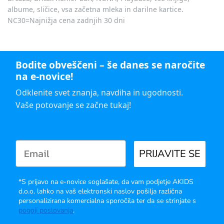
albume, sličice, vsa začetna mleka in darilne kartice.
NC30=Najnižja cena zadnjih 30 dni
Bodite obveščeni – še danes se naročite
na e-novice!
Odklenite svet znanja, navdiha in ugodnosti.
Vaše potovanje se začne tukaj!
PRIJAVITE SE
*S prijavo na e-novice soglašate, da vam podjetje AKIDS
d.o.o. lahko na vaš elektronski naslov pošilja različna
personalizirana komercialna sporočila ter da se strinjate s
pogoji poslovanja
.