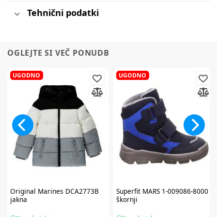
Tehnični podatki
OGLEJTE SI VEČ PONUDB
UGODNO
UGODNO
Original Marines
DCA2773B
Superfit
MARS 1-009086-8000
jakna
škornji