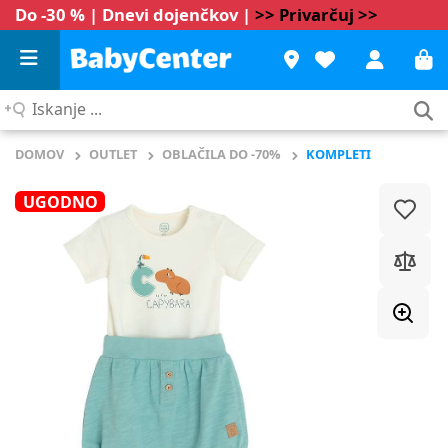
Do -30 % | Dnevi dojenčkov |
>> Privarčuj >>
Iskanje
...
DOMOV
OUTLET
OBLAČILA DO -70%
KOMPLETI
UGODNO