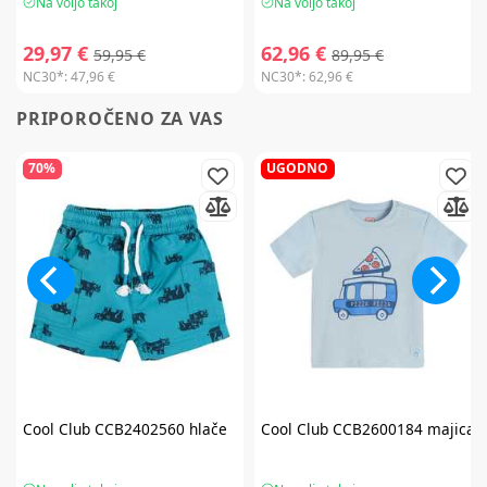
Na voljo takoj
Na voljo takoj
29,97 €
62,96 €
59,95 €
89,95 €
NC30*:
47,96 €
NC30*:
62,96 €
PRIPOROČENO ZA VAS
70%
UGODNO
Cool Club
CCB2402560 hlače
Cool Club
CCB2600184 majica