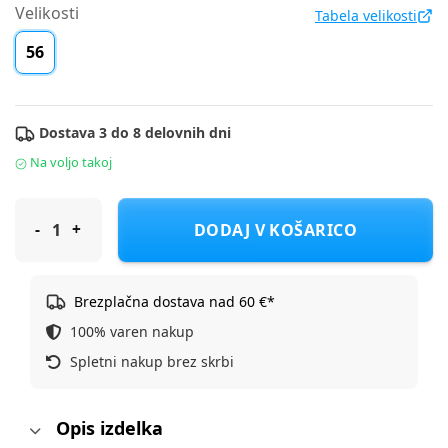
Velikosti
Tabela velikosti
56
Dostava 3 do 8 delovnih dni
Na voljo takoj
Cool Club komplet 2 delni KR KH CCB2802576-00 F Večbarvno 5
DODAJ V KOŠARICO
Brezplačna dostava nad 60 €*
100% varen nakup
Spletni nakup brez skrbi
Opis izdelka