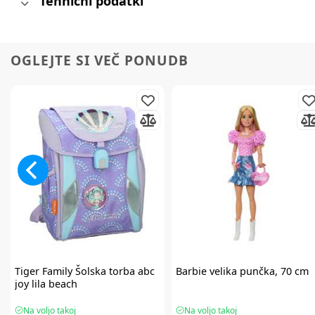
Tehnični podatki
OGLEJTE SI VEČ PONUDB
Tiger Family
Šolska torba abc
Barbie
velika punčka, 70 cm
joy lila beach
Na voljo takoj
Na voljo takoj