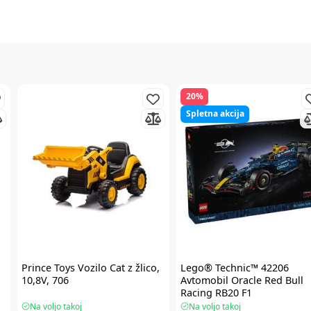
20%
Spletna akcija
Prince Toys
Vozilo Cat z žlico,
Lego® Technic™
42206
10,8V, 706
Avtomobil Oracle Red Bull
Racing RB20 F1
Na voljo takoj
Na voljo takoj