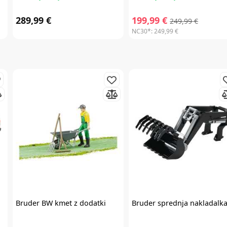
289,99 €
199,99 €
249,99 €
NC30*:
249,99 €
Bruder
BW kmet z dodatki
Bruder
sprednja nakladalk