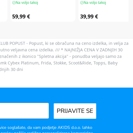
Na voljo takoj
Na voljo takoj
59,99 €
39,99 €
 KLUB POPUST - Popust, ki se obračuna na ceno izdelka, in velja za
nutno veljavna cena izdelka. /// * NAJNIŽJA CENA V ZADNJIH 30
označenih z ikonico "Spletna akcija" - ponudba veljajo samo za
 znamk Cybex Platinum, Frida, Stokke, Scoot&Ride, Topps, Baby
dnjih 30 dni
PRIJAVITE SE
vice soglašate, da vam podjetje AKIDS d.o.o. lahko