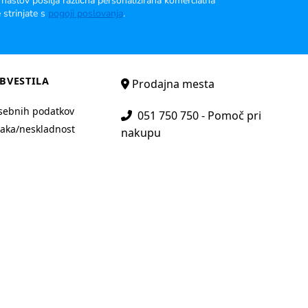
 naslov pošilja različna personalizirana komercialna
 strinjate s
pogoji poslovanja
.
BVESTILA
Prodajna mesta
sebnih podatkov
051 750 750 - Pomoč pri
aka/neskladnost
nakupu