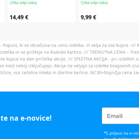
Na voljo takoj
Na voljo takoj
14,49 €
9,99 €
- Popust, ki se obračuna na ceno izdelka, in velja za vse kupce. ///
izdelka in se prišteje na klubsko kartico. /// TRENUTNA CENA – Tre
vse kupce na dan pričetka akcije. /// SPLETNA AKCIJA - pri izdelkih 
je se med seboj izključujejo. Akcije ne veljajo za izdelke blagovnih
ičice, vsa začetna mleka in darilne kartice. NC30=Najnižja cena za
te na e-novice!
*S prijavo na e-no