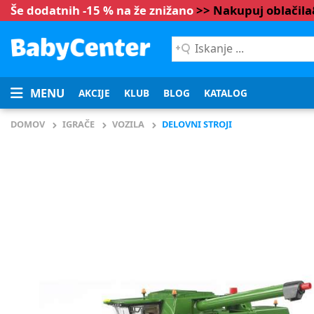
Še dodatnih -15 % na že znižano
>> Nakupuj oblačil
Iskanje
...
MENU
AKCIJE
KLUB
BLOG
KATALOG
DOMOV
IGRAČE
VOZILA
DELOVNI STROJI