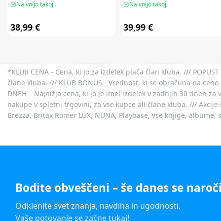
Na voljo takoj
Na voljo takoj
38,99 €
39,99 €
*KLUB CENA - Cena, ki jo za izdelek plača član kluba. /// POPUST 
člane kluba. /// KLUB BONUS - Vrednost, ki se obračuna na ceno 
DNEH – Najnižja cena, ki jo je imel izdelek v zadnjih 30 dneh za 
nakupe v spletni trgovini, za vse kupce ali člane kluba. /// Akci
Brezza, Britax Römer LUX, NUNA, Playbase, vse knjige, albume, sl
Bodite obveščeni – še danes se naroči
Odklenite svet znanja, navdiha in ugodnosti.
Vaše potovanje se začne tukaj!