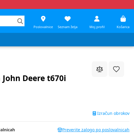
Poslovalnice
Seznam želja
Moj profil
Košarica
John Deere t670i
Izračun obrokov
alnicah
Preverite zalogo po poslovalnicah