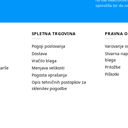
na vaš elektronski
sporočila ter da se
SPLETNA TRGOVINA
PRAVNA O
Pogoji poslovanja
Varovanje o
Dostava
Stvarna nap
blaga
Vračilo blaga
Pritožbe
tarše
Menjava velikosti
Piškotki
Pogosta vprašanja
Opis tehničnih postopkov za
sklenitev pogodbe