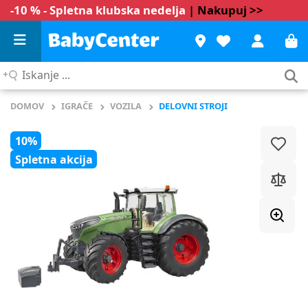
-10 % - Spletna klubska nedelja
| Nakupuj >>
Iskanje
...
DOMOV
IGRAČE
VOZILA
DELOVNI STROJI
10%
Spletna akcija