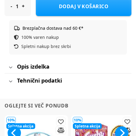
Bruder Fendt 1050 Vario traktor
DODAJ V KOŠARICO
Brezplačna dostava nad 60 €*
100% varen nakup
Spletni nakup brez skrbi
Opis izdelka
Tehnični podatki
OGLEJTE SI VEČ PONUDB
10%
10%
Spletna akcija
Spletna akcija