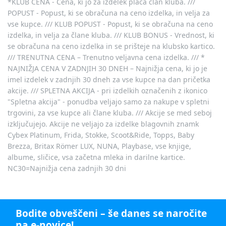
*KLUB CENA - Cena, ki jo za izdelek plača član kluba. ///
kombajn
tovornjak prekucnik
POPUST - Popust, ki se obračuna na ceno izdelka, in velja za
Na voljo takoj
Na voljo takoj
vse kupce. /// KLUB POPUST - Popust, ki se obračuna na ceno
izdelka, in velja za člane kluba. /// KLUB BONUS - Vrednost, ki
44,99 €
53,99 €
se obračuna na ceno izdelka in se prišteje na klubsko kartico.
49,99 €
59,99 €
/// TRENUTNA CENA – Trenutno veljavna cena izdelka. /// *
NC30*:
49,99 €
NC30*:
59,99 €
NAJNIŽJA CENA V ZADNJIH 30 DNEH – Najnižja cena, ki jo je
imel izdelek v zadnjih 30 dneh za vse kupce na dan pričetka
akcije. /// SPLETNA AKCIJA - pri izdelkih označenih z ikonico
"Spletna akcija" - ponudba veljajo samo za nakupe v spletni
trgovini, za vse kupce ali člane kluba. /// Akcije se med seboj
izključujejo. Akcije ne veljajo za izdelke blagovnih znamk
Cybex Platinum, Frida, Stokke, Scoot&Ride, Topps, Baby
Brezza, Britax Römer LUX, NUNA, Playbase, vse knjige,
albume, sličice, vsa začetna mleka in darilne kartice.
NC30=Najnižja cena zadnjih 30 dni
Bodite obveščeni – še danes se naročite
na e-novice!