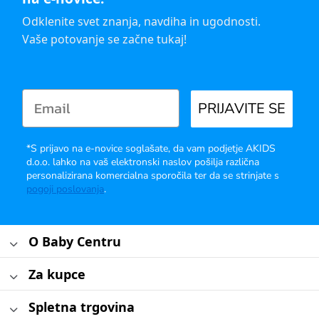
Odklenite svet znanja, navdiha in ugodnosti.
Vaše potovanje se začne tukaj!
PRIJAVITE SE
*S prijavo na e-novice soglašate, da vam podjetje AKIDS
d.o.o. lahko na vaš elektronski naslov pošilja različna
personalizirana komercialna sporočila ter da se strinjate s
pogoji poslovanja
.
O Baby Centru
Za kupce
Spletna trgovina