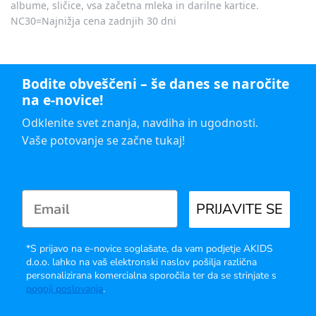
albume, sličice, vsa začetna mleka in darilne kartice.
NC30=Najnižja cena zadnjih 30 dni
Bodite obveščeni – še danes se naročite
na e-novice!
Odklenite svet znanja, navdiha in ugodnosti.
Vaše potovanje se začne tukaj!
PRIJAVITE SE
*S prijavo na e-novice soglašate, da vam podjetje AKIDS
d.o.o. lahko na vaš elektronski naslov pošilja različna
personalizirana komercialna sporočila ter da se strinjate s
pogoji poslovanja
.