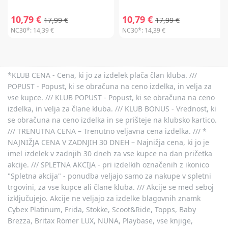
10,79 €
10,79 €
17,99 €
17,99 €
NC30*:
14,39 €
NC30*:
14,39 €
*KLUB CENA - Cena, ki jo za izdelek plača član kluba. ///
POPUST - Popust, ki se obračuna na ceno izdelka, in velja za
vse kupce. /// KLUB POPUST - Popust, ki se obračuna na ceno
izdelka, in velja za člane kluba. /// KLUB BONUS - Vrednost, ki
se obračuna na ceno izdelka in se prišteje na klubsko kartico.
/// TRENUTNA CENA – Trenutno veljavna cena izdelka. /// *
NAJNIŽJA CENA V ZADNJIH 30 DNEH – Najnižja cena, ki jo je
imel izdelek v zadnjih 30 dneh za vse kupce na dan pričetka
akcije. /// SPLETNA AKCIJA - pri izdelkih označenih z ikonico
"Spletna akcija" - ponudba veljajo samo za nakupe v spletni
trgovini, za vse kupce ali člane kluba. /// Akcije se med seboj
izključujejo. Akcije ne veljajo za izdelke blagovnih znamk
Cybex Platinum, Frida, Stokke, Scoot&Ride, Topps, Baby
Brezza, Britax Römer LUX, NUNA, Playbase, vse knjige,