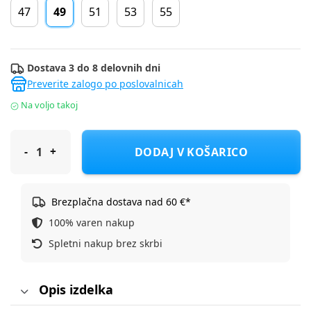
47
49
51
53
55
Dostava 3 do 8 delovnih dni
Preverite zalogo po poslovalnicah
Na voljo takoj
Sterntaler kapa z zaščito 1612647 F Siva 49
DODAJ V KOŠARICO
Brezplačna dostava nad 60 €*
100% varen nakup
Spletni nakup brez skrbi
Opis izdelka