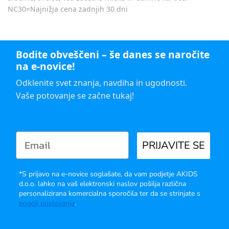
NC30=Najnižja cena zadnjih 30 dni
Bodite obveščeni – še danes se naročite
na e-novice!
Odklenite svet znanja, navdiha in ugodnosti.
Vaše potovanje se začne tukaj!
PRIJAVITE SE
*S prijavo na e-novice soglašate, da vam podjetje AKIDS
d.o.o. lahko na vaš elektronski naslov pošilja različna
personalizirana komercialna sporočila ter da se strinjate s
pogoji poslovanja
.