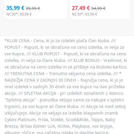
35,99 €
27,49 €
39,99 €
54,99 €
NC30*:
39,99 €
NC30*:
43,99 €
*KLUB CENA - Cena, ki jo za izdelek plača član kluba. ///
POPUST - Popust, ki se obračuna na ceno izdelka, in velja za
vse kupce. /// KLUB POPUST - Popust, ki se obračuna na ceno
izdelka, in velja za člane kluba. /// KLUB BONUS - Vrednost, ki
se obračuna na ceno izdelka in se prišteje na klubsko kartico.
/// TRENUTNA CENA – Trenutno veljavna cena izdelka. /// *
NAJNIŽJA CENA V ZADNJIH 30 DNEH – Najnižja cena, ki jo je
imel izdelek v zadnjih 30 dneh za vse kupce na dan pričetka
akcije. /// SPLETNA AKCIJA - pri izdelkih označenih z ikonico
"Spletna akcija" - ponudba veljajo samo za nakupe v spletni
trgovini, za vse kupce ali člane kluba. /// Akcije se med seboj
izključujejo. Akcije ne veljajo za izdelke blagovnih znamk
Cybex Platinum, Frida, Stokke, Scoot&Ride, Topps, Baby
Brezza, Britax Römer LUX, NUNA, Playbase, vse knjige,
albume, sličice, vsa začetna mleka in darilne kartice.