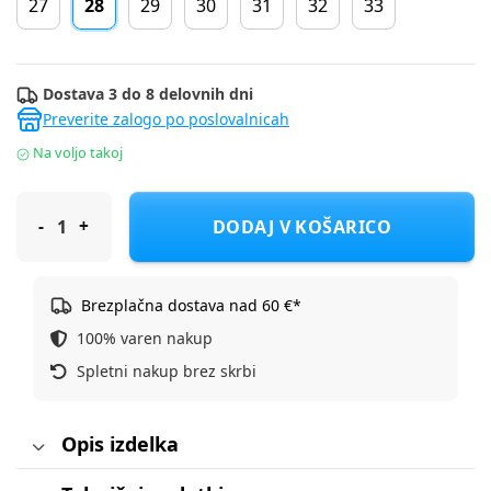
27
28
29
30
31
32
33
Dostava 3 do 8 delovnih dni
Preverite zalogo po poslovalnicah
Na voljo takoj
Skechers športni copat 400590L BBOR VORTEX 3.0 F grey 28
DODAJ V KOŠARICO
Brezplačna dostava nad 60 €*
100% varen nakup
Spletni nakup brez skrbi
Opis izdelka