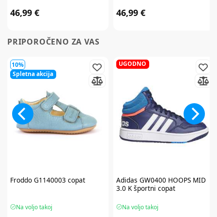
46,99 €
46,99 €
PRIPOROČENO ZA VAS
UGODNO
10%
Spletna akcija
Froddo
G1140003 copat
Adidas
GW0400 HOOPS MID
3.0 K športni copat
Na voljo takoj
Na voljo takoj