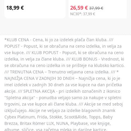
18,99 €
26,59 €
37,99 €
NC30*:
37,99 €
*KLUB CENA - Cena, ki jo za izdelek plača član kluba. ///
POPUST - Popust, ki se obračuna na ceno izdelka, in velja za
vse kupce. /// KLUB POPUST - Popust, ki se obračuna na ceno
izdelka, in velja za člane kluba. /// KLUB BONUS - Vrednost, ki
se obračuna na ceno izdelka in se prišteje na klubsko kartico.
/// TRENUTNA CENA – Trenutno veljavna cena izdelka. /// *
NAJNIŽJA CENA V ZADNJIH 30 DNEH – Najnižja cena, ki jo je
imel izdelek v zadnjih 30 dneh za vse kupce na dan pričetka
akcije. /// SPLETNA AKCIJA - pri izdelkih označenih z ikonico
"Spletna akcija" - ponudba veljajo samo za nakupe v spletni
trgovini, za vse kupce ali člane kluba. /// Akcije se med seboj
izključujejo. Akcije ne veljajo za izdelke blagovnih znamk
Cybex Platinum, Frida, Stokke, Scoot&Ride, Topps, Baby
Brezza, Britax Römer LUX, NUNA, Playbase, vse knjige,
albume, sličice, vsa začetna mleka in darilne kartice.