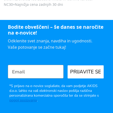
NC30=Najnižja cena zadnjih 30 dni
Bodite obveščeni – še danes se naročite
na e-novice!
Odklenite svet znanja, navdiha in ugodnosti.
Vaše potovanje se začne tukaj!
PRIJAVITE SE
*S prijavo na e-novice soglašate, da vam podjetje AKIDS
d.o.o. lahko na vaš elektronski naslov pošilja različna
personalizirana komercialna sporočila ter da se strinjate s
pogoji poslovanja
.