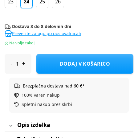
23
24
25
26
Dostava 3 do 8 delovnih dni
Preverite zalogo po poslovalnicah
Na voljo takoj
Skechers športni copat 401490N BLBK METEOR-LIGHTS 2.0 F bl
DODAJ V KOŠARICO
Brezplačna dostava nad 60 €*
100% varen nakup
Spletni nakup brez skrbi
Opis izdelka