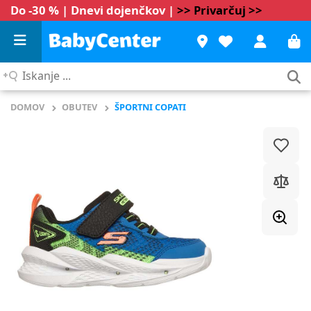
Do -30 % | Dnevi dojenčkov |
>> Privarčuj >>
Iskanje
...
DOMOV
OBUTEV
ŠPORTNI COPATI