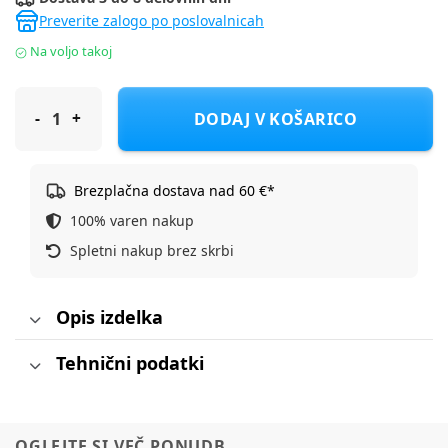
Preverite zalogo po poslovalnicah
Na voljo takoj
Satler omara Sonja 2 delna white 300539
DODAJ V KOŠARICO
Brezplačna dostava nad 60 €*
100% varen nakup
Spletni nakup brez skrbi
Opis izdelka
Tehnični podatki
OGLEJTE SI VEČ PONUDB