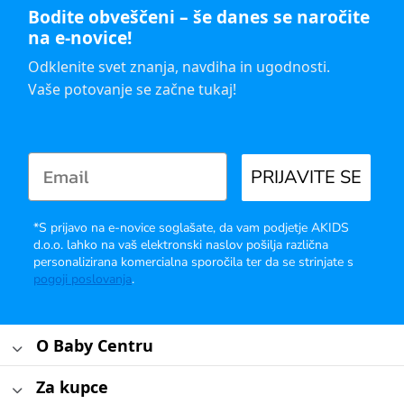
Bodite obveščeni – še danes se naročite
na e-novice!
Odklenite svet znanja, navdiha in ugodnosti.
Vaše potovanje se začne tukaj!
PRIJAVITE SE
*S prijavo na e-novice soglašate, da vam podjetje AKIDS
d.o.o. lahko na vaš elektronski naslov pošilja različna
personalizirana komercialna sporočila ter da se strinjate s
pogoji poslovanja
.
O Baby Centru
Za kupce