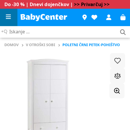
Do -30 % | Dnevi dojenčkov |
>> Privarčuj >>
Iskanje
...
DOMOV
V OTROŠKI SOBI
POLETNI ČRNI PETEK-POHIŠTVO