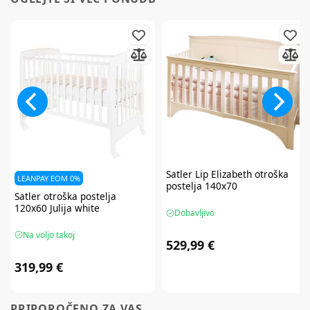
Satler
Lip Elizabeth otroška
LEANPAY EOM 0%
postelja 140x70
Satler
otroška postelja
120x60 Julija white
Dobavljivo
Na voljo takoj
529,99 €
319,99 €
PRIPOROČENO ZA VAS