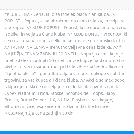
*KLUB CENA - Cena, ki jo za izdelek plača član kluba. ///
POPUST - Popust, ki se obračuna na ceno izdelka, in velja za
vse kupce. /// KLUB POPUST - Popust, ki se obračuna na ceno
izdelka, in velja za člane kluba. /// KLUB BONUS - Vrednost, ki
se obračuna na ceno izdelka in se prišteje na klubsko kartico.
/// TRENUTNA CENA – Trenutno veljavna cena izdelka. /// *
NAJNIŽJA CENA V ZADNJIH 30 DNEH – Najnižja cena, ki jo je
imel izdelek v zadnjih 30 dneh za vse kupce na dan pričetka
akcije. /// SPLETNA AKCIJA - pri izdelkih označenih z ikonico
"Spletna akcija" - ponudba veljajo samo za nakupe v spletni
trgovini, za vse kupce ali člane kluba. /// Akcije se med seboj
izključujejo. Akcije ne veljajo za izdelke blagovnih znamk
Cybex Platinum, Frida, Stokke, Scoot&Ride, Topps, Baby
Brezza, Britax Römer LUX, NUNA, Playbase, vse knjige,
albume, sličice, vsa začetna mleka in darilne kartice.
NC30=Najnižja cena zadnjih 30 dni