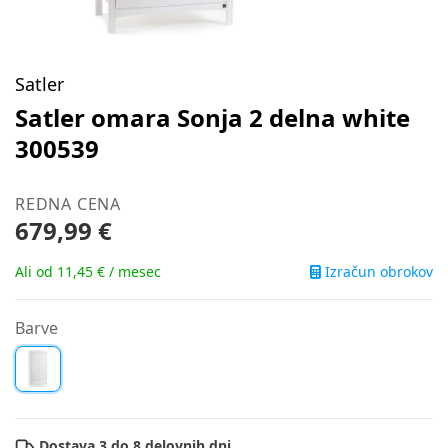
Satler
Satler omara Sonja 2 delna white
300539
REDNA CENA
679,99 €
Izračun obrokov
Ali od 11,45 € / mesec
Barve
Dostava 3 do 8 delovnih dni