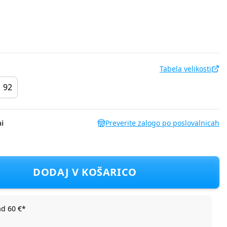
Tabela velikosti
92
i
Preverite zalogo po poslovalnicah
Oranžna 80
DODAJ V KOŠARICO
ad 60 €*