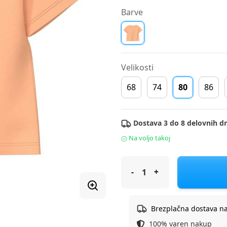
Barve
Velikosti
68
74
80
86
Dostava 3 do 8 delovnih dn
Na voljo takoj
S.Oliver majica KR 2178545 D 
Brezplačna dostava n
100% varen nakup