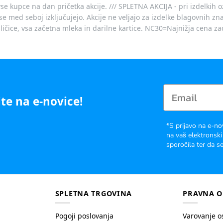
vse kupce na dan pričetka akcije. /// SPLETNA AKCIJA - pri izdelkih 
je se med seboj izključujejo. Akcije ne veljajo za izdelke blagovnih
ičice, vsa začetna mleka in darilne kartice. NC30=Najnižja cena za
te na e-novice!
*S prijavo na e-no
na vaš elektronski
sporočila ter da se
SPLETNA TRGOVINA
PRAVNA O
Pogoji poslovanja
Varovanje o