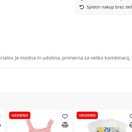
Spletni nakup brez skr
erialov. Je modna in udobna, primerna za veliko kombinacij, t
UGODNO
UGODNO