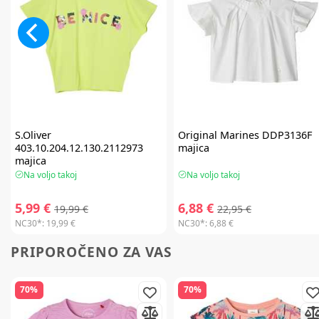
S.Oliver
Original Marines
DDP3136F
403.10.204.12.130.2112973
majica
majica
Na voljo takoj
Na voljo takoj
5,99 €
6,88 €
19,99 €
22,95 €
NC30*:
19,99 €
NC30*:
6,88 €
PRIPOROČENO ZA VAS
70%
70%