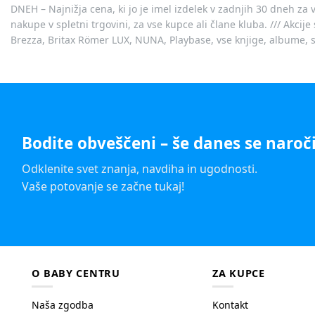
DNEH – Najnižja cena, ki jo je imel izdelek v zadnjih 30 dneh za 
nakupe v spletni trgovini, za vse kupce ali člane kluba. /// Akci
Brezza, Britax Römer LUX, NUNA, Playbase, vse knjige, albume, sl
Bodite obveščeni – še danes se naroči
Odklenite svet znanja, navdiha in ugodnosti.
Vaše potovanje se začne tukaj!
O BABY CENTRU
ZA KUPCE
Naša zgodba
Kontakt