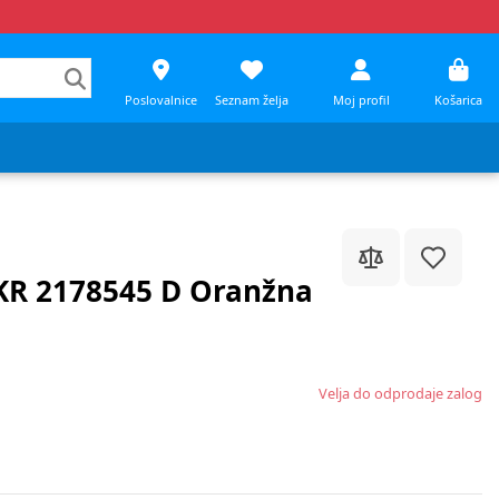
Poslovalnice
Seznam želja
Moj profil
Košarica
 KR 2178545 D Oranžna
Velja do odprodaje zalog