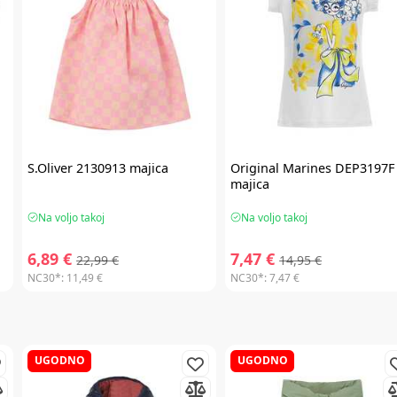
S.Oliver
2130913 majica
Original Marines
DEP3197F
majica
Na voljo takoj
Na voljo takoj
6,89 €
7,47 €
22,99 €
14,95 €
NC30*:
11,49 €
NC30*:
7,47 €
UGODNO
UGODNO