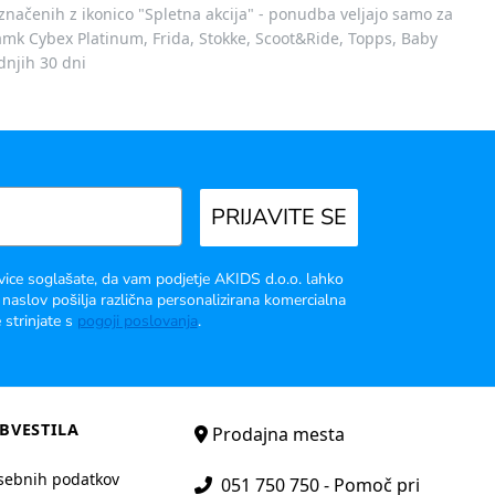
označenih z ikonico "Spletna akcija" - ponudba veljajo samo za
 znamk Cybex Platinum, Frida, Stokke, Scoot&Ride, Topps, Baby
dnjih 30 dni
PRIJAVITE SE
vice soglašate, da vam podjetje AKIDS d.o.o. lahko
 naslov pošilja različna personalizirana komercialna
 strinjate s
pogoji poslovanja
.
BVESTILA
Prodajna mesta
sebnih podatkov
051 750 750 - Pomoč pri