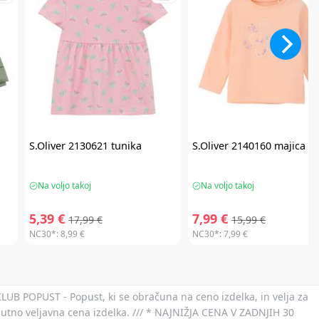
S.Oliver
2130621 tunika
S.Oliver
2140160 majica
Na voljo takoj
Na voljo takoj
5,39 €
7,99 €
17,99 €
15,99 €
NC30*:
8,99 €
NC30*:
7,99 €
 KLUB POPUST - Popust, ki se obračuna na ceno izdelka, in velja za
nutno veljavna cena izdelka. /// * NAJNIŽJA CENA V ZADNJIH 30