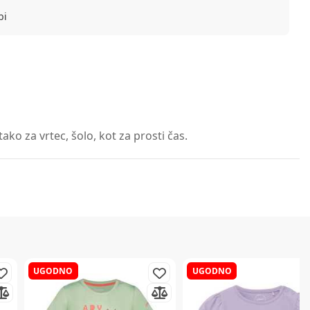
bi
ako za vrtec, šolo, kot za prosti čas.
UGODNO
UGODNO