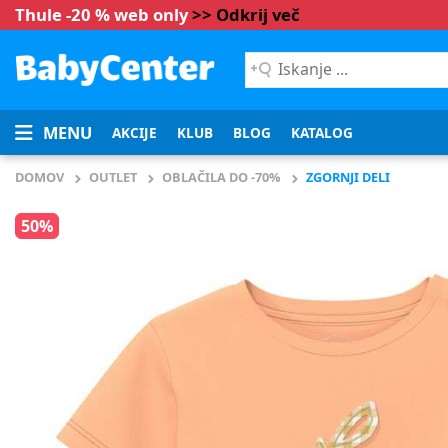
Thule -20 % web only
>> Odkrij več
Iskanje
...
MENU
AKCIJE
KLUB
BLOG
KATALOG
DOMOV
OUTLET
OBLAČILA DO -70%
ZGORNJI DELI
50%