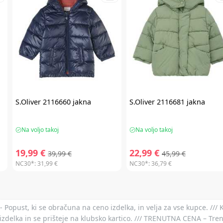
S.Oliver
2116660 jakna
S.Oliver
2116681 jakna
Na voljo takoj
Na voljo takoj
19,99 €
22,99 €
39,99 €
45,99 €
NC30*:
31,99 €
NC30*:
36,79 €
- Popust, ki se obračuna na ceno izdelka, in velja za vse kupce. ///
izdelka in se prišteje na klubsko kartico. /// TRENUTNA CENA – Tre