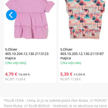
S.Oliver
S.Oliver
405.10.204.12.130.2113123
403.10.205.12.130.2113187
majica
majica
Na voljo takoj
Na voljo takoj
4,79 €
5,39 €
15,99 €
17,99 €
NC30*:
15,99 €
NC30*:
17,99 €
*KLUB CENA - Cena, ki jo za izdelek plača član kluba. /// POPUST 
člane kluba. /// KLUB BONUS - Vrednost, ki se obračuna na ceno 