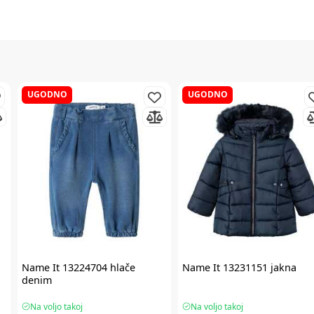
UGODNO
UGODNO
Name It
13224704 hlače
Name It
13231151 jakna
denim
Na voljo takoj
Na voljo takoj