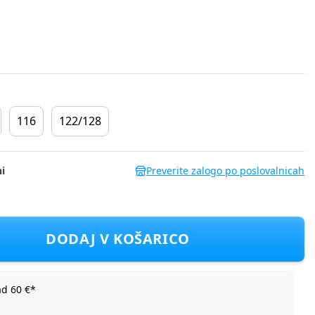
116
122/128
i
Preverite zalogo po poslovalnicah
26_3 NMFVIX SS TOP D Rumena 92
DODAJ V KOŠARICO
ad 60 €*