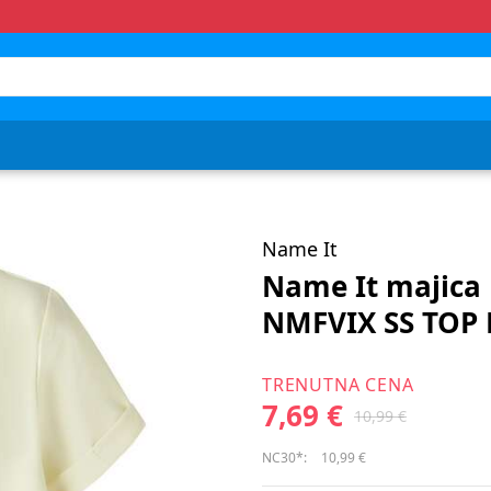
Name It
Name It majica
NMFVIX SS TOP
TRENUTNA CENA
7,69 €
10,99 €
NC30*:
10,99 €