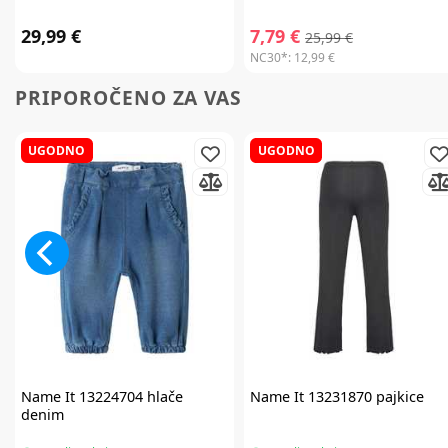
29,99 €
7,79 €
25,99 €
NC30*:
12,99 €
PRIPOROČENO ZA VAS
UGODNO
UGODNO
Name It
13224704 hlače
Name It
13231870 pajkice
denim