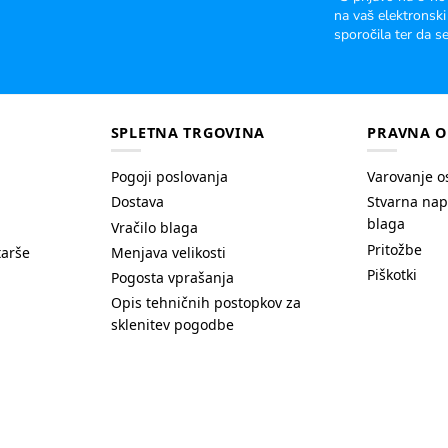
na vaš elektronski
sporočila ter da se
SPLETNA TRGOVINA
PRAVNA O
Pogoji poslovanja
Varovanje o
Dostava
Stvarna nap
blaga
Vračilo blaga
Pritožbe
tarše
Menjava velikosti
Piškotki
Pogosta vprašanja
Opis tehničnih postopkov za
sklenitev pogodbe