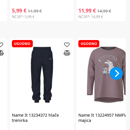
5,99 €
11,99 €
11,99 €
14,99 €
NC30*:
5,99 €
NC30*:
14,99 €
UGODNO
UGODNO
Name It
13234372 hlače
Name It
13224957 NMFVI
trenirka
majica