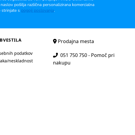
 naslov pošilja različna personalizirana komercialna
 strinjate s
pogoji poslovanja
.
BVESTILA
Prodajna mesta
sebnih podatkov
051 750 750 - Pomoč pri
aka/neskladnost
nakupu