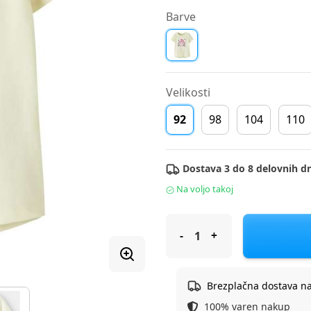
Barve
Velikosti
92
98
104
110
Dostava 3 do 8 delovnih dn
Na voljo takoj
Name It majica KR 13228145_
Brezplačna dostava n
100% varen nakup