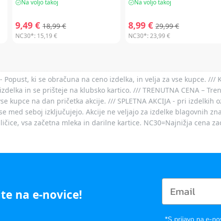
Na voljo takoj
Na voljo takoj
9,49 €
8,99 €
18,99 €
29,99 €
NC30*:
15,19 €
NC30*:
23,99 €
- Popust, ki se obračuna na ceno izdelka, in velja za vse kupce. ///
izdelka in se prišteje na klubsko kartico. /// TRENUTNA CENA – Tre
vse kupce na dan pričetka akcije. /// SPLETNA AKCIJA - pri izdelkih 
je se med seboj izključujejo. Akcije ne veljajo za izdelke blagovnih
ičice, vsa začetna mleka in darilne kartice. NC30=Najnižja cena za
te na e-novice!
*S prijavo na e-no