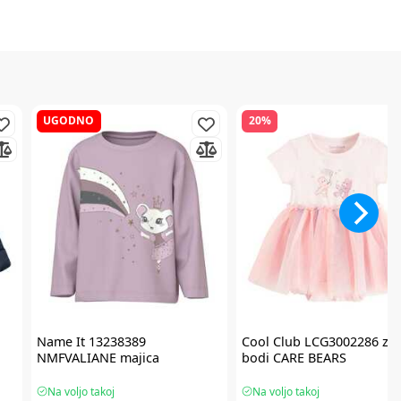
UGODNO
20%
Name It
13238389
Cool Club
LCG3002286 zg. 
NMFVALIANE majica
bodi CARE BEARS
Na voljo takoj
Na voljo takoj