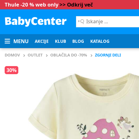
Thule -20 % web only
>> Odkrij več
Iskanje
...
MENU
AKCIJE
KLUB
BLOG
KATALOG
DOMOV
OUTLET
OBLAČILA DO -70%
ZGORNJI DELI
30%