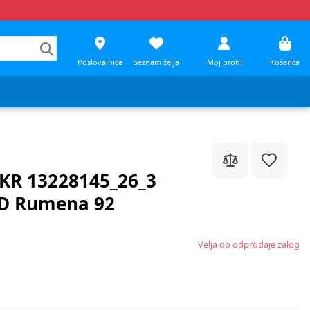
Poslovalnice
Seznam želja
Moj profil
Košarica
 KR 13228145_26_3
 D Rumena 92
Velja do odprodaje zalog