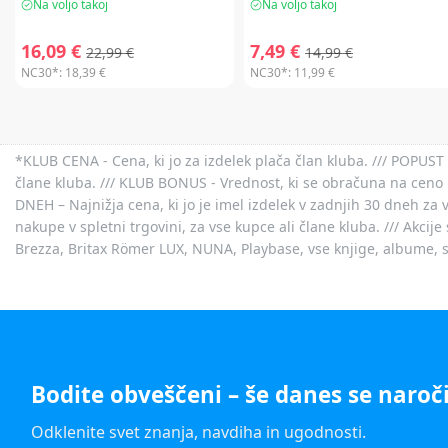
Na voljo takoj
Na voljo takoj
16,09 €
7,49 €
22,99 €
14,99 €
NC30*:
18,39 €
NC30*:
11,99 €
*KLUB CENA - Cena, ki jo za izdelek plača član kluba. /// POPUST 
člane kluba. /// KLUB BONUS - Vrednost, ki se obračuna na ceno 
DNEH – Najnižja cena, ki jo je imel izdelek v zadnjih 30 dneh za 
nakupe v spletni trgovini, za vse kupce ali člane kluba. /// Akci
Brezza, Britax Römer LUX, NUNA, Playbase, vse knjige, albume, sl
Bodite obveščeni – še danes se naroči
Odklenite svet znanja, navdiha in ugodnosti.