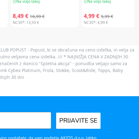
Na voljo takoj
Na voljo takoj
8,49 €
4,99 €
16,99 €
9,99 €
NC30*:
13,59 €
NC30*:
4,99 €
 KLUB POPUST - Popust, ki se obračuna na ceno izdelka, in velja za
nutno veljavna cena izdelka. /// * NAJNIŽJA CENA V ZADNJIH 30
označenih z ikonico "Spletna akcija" - ponudba veljajo samo za
 znamk Cybex Platinum, Frida, Stokke, Scoot&Ride, Topps, Baby
dnjih 30 dni
PRIJAVITE SE
vice soglašate, da vam podjetje AKIDS d.o.o. lahko