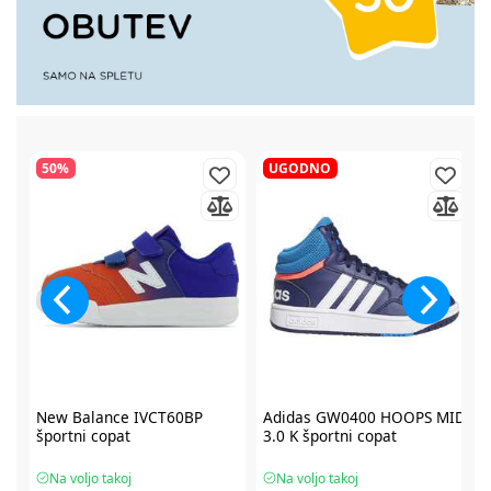
50%
UGODNO
2
New Balance IVCT60BP
Adidas GW0400 HOOPS MID
športni copat
3.0 K športni copat
Na voljo takoj
Na voljo takoj