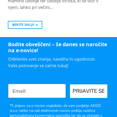
mamino udobje ter udobje otroka, ki se vozi v
njem, lahko pri večini…
BERITE DALJE
→
Bodite obveščeni – še danes se naročite
na e-novice!
Odklenite svet znanja, navdiha in ugodnosti.
Vaše potovanje se začne tukaj!
PRIJAVITE SE
*S prijavo na e-novice soglašate, da vam podjetje AKIDS
d.o.o. lahko na vaš elektronski naslov pošilja različna
personalizirana komercialna sporočila ter da se strinjate s