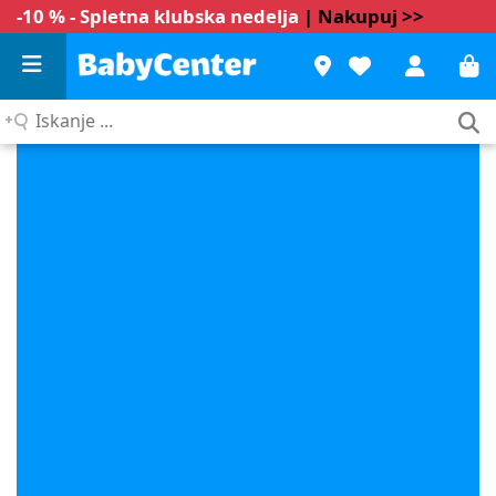
-10 % - Spletna klubska nedelja
| Nakupuj >>
Iskanje
...