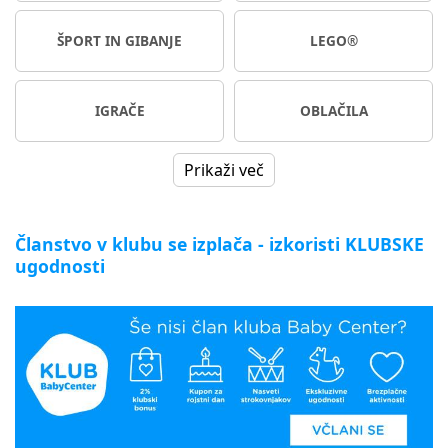
ŠPORT IN GIBANJE
LEGO®
IGRAČE
OBLAČILA
Prikaži več
Članstvo v klubu se izplača - izkoristi KLUBSKE
ugodnosti