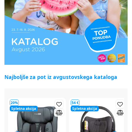
Najboljše za pot iz avgustovskega kataloga
54 €
64 €
Spletna akcija
Spletna akcija