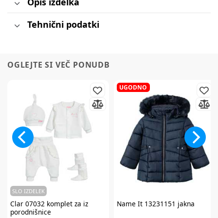
Opis izdelka
Tehnični podatki
OGLEJTE SI VEČ PONUDB
UGODNO
SLO IZDELEK
Clar
07032 komplet za iz
Name It
13231151 jakna
porodnišnice