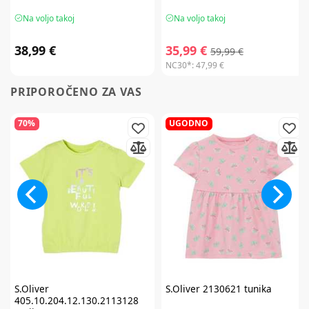
Na voljo takoj
Na voljo takoj
38,99 €
35,99 €
59,99 €
NC30*:
47,99 €
PRIPOROČENO ZA VAS
70%
UGODNO
S.Oliver
S.Oliver
2130621 tunika
405.10.204.12.130.2113128