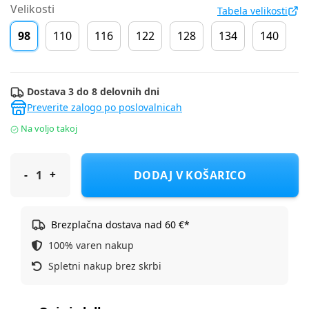
Velikosti
Tabela velikosti
98
110
116
122
128
134
140
Dostava 3 do 8 delovnih dni
Preverite zalogo po poslovalnicah
Na voljo takoj
S.Oliver jakna prehodna DR 2178169 D Vijolična 98
DODAJ V KOŠARICO
Brezplačna dostava nad 60 €*
100% varen nakup
Spletni nakup brez skrbi