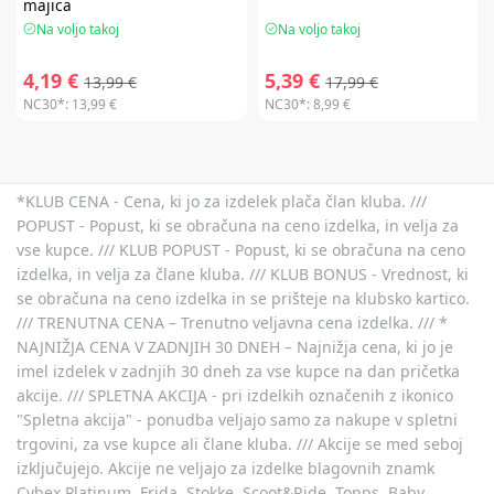
majica
Na voljo takoj
Na voljo takoj
4,19 €
5,39 €
13,99 €
17,99 €
NC30*:
13,99 €
NC30*:
8,99 €
*KLUB CENA - Cena, ki jo za izdelek plača član kluba. ///
POPUST - Popust, ki se obračuna na ceno izdelka, in velja za
vse kupce. /// KLUB POPUST - Popust, ki se obračuna na ceno
izdelka, in velja za člane kluba. /// KLUB BONUS - Vrednost, ki
se obračuna na ceno izdelka in se prišteje na klubsko kartico.
/// TRENUTNA CENA – Trenutno veljavna cena izdelka. /// *
NAJNIŽJA CENA V ZADNJIH 30 DNEH – Najnižja cena, ki jo je
imel izdelek v zadnjih 30 dneh za vse kupce na dan pričetka
akcije. /// SPLETNA AKCIJA - pri izdelkih označenih z ikonico
"Spletna akcija" - ponudba veljajo samo za nakupe v spletni
trgovini, za vse kupce ali člane kluba. /// Akcije se med seboj
izključujejo. Akcije ne veljajo za izdelke blagovnih znamk
Cybex Platinum, Frida, Stokke, Scoot&Ride, Topps, Baby