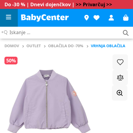
Do -30 % | Dnevi dojenčkov |
>> Privarčuj >>
Iskanje
...
DOMOV
OUTLET
OBLAČILA DO -70%
VRHNJA OBLAČILA
50%