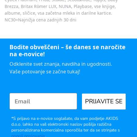
Brezza, Britax Römer LUX, NUNA, Playbase, vse knjige,
albume, sličice, vsa začetna mleka in darilne kartice.
NC30=Najnižja cena zadnjih 30 dni
Bodite obveščeni – še danes se naročite
na e-novice!
Odklenite svet znanja, navdiha in ugodnosti.
Vaše potovanje se začne tukaj!
PRIJAVITE SE
*S prijavo na e-novice soglašate, da vam podjetje AKIDS
d.o.o. lahko na vaš elektronski naslov pošilja različna
personalizirana komercialna sporočila ter da se strinjate s
pogoji poslovanja
.