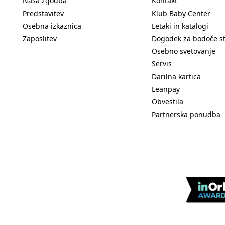
Naša zgodba
Kontakt
Predstavitev
Klub Baby Center
Osebna izkaznica
Letaki in katalogi
Zaposlitev
Dogodek za bodoče s
Osebno svetovanje
Servis
Darilna kartica
Leanpay
Obvestila
Partnerska ponudba