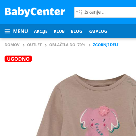
Iskanje
...
MENU
AKCIJE
KLUB
BLOG
KATALOG
DOMOV
OUTLET
OBLAČILA DO -70%
ZGORNJI DELI
UGODNO