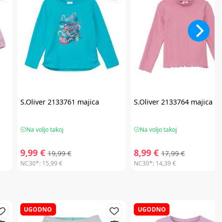
S.Oliver
2133761 majica
S.Oliver
2133764 majica
Na voljo takoj
Na voljo takoj
9,99 €
8,99 €
19,99 €
17,99 €
NC30*:
15,99 €
NC30*:
14,39 €
UGODNO
UGODNO