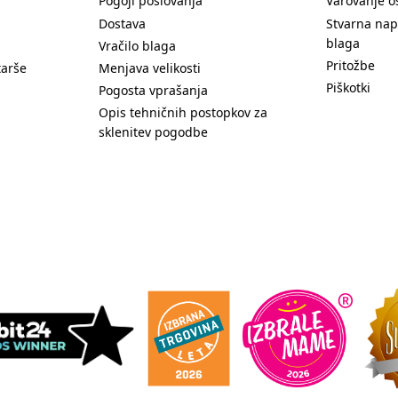
Pogoji poslovanja
Varovanje o
Dostava
Stvarna nap
blaga
Vračilo blaga
Pritožbe
tarše
Menjava velikosti
Piškotki
Pogosta vprašanja
Opis tehničnih postopkov za
sklenitev pogodbe