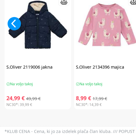
S.Oliver
2119006 jakna
S.Oliver
2134396 majica
Na voljo takoj
Na voljo takoj
24,99 €
8,99 €
49,99 €
17,99 €
NC30*:
39,99 €
NC30*:
14,39 €
*KLUB CENA - Cena, ki jo za izdelek plača član kluba. /// POPUST 