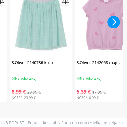
S.Oliver
2140786 krilo
S.Oliver
2142068 majica
Na voljo takoj
Na voljo takoj
8,99 €
5,39 €
29,99 €
17,99 €
NC30*:
23,99 €
NC30*:
8,99 €
 KLUB POPUST - Popust, ki se obračuna na ceno izdelka, in velja za