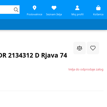
Poslovalnice
Seznam želja
Moj profil
Košarica
 DR 2134312 D Rjava 74
Velja do odprodaje zalog