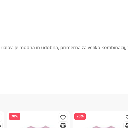
erialov. Je modna in udobna, primerna za veliko kombinacij, t
70%
70%