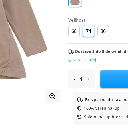
Velikosti
68
74
80
Dostava 3 do 8 delovnih dn
Na voljo takoj
S.Oliver majica DR 2134312 D 
Brezplačna dostava n
100% varen nakup
Spletni nakup brez skr