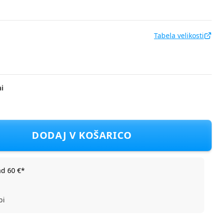
Tabela velikosti
i
Rjava 74
DODAJ V KOŠARICO
ad 60 €*
bi