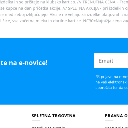
izdelka in se prišteje na klubsko kartico. /// TRENUTNA CENA – Tre
vse kupce na dan pričetka akcije. /// SPLETNA AKCIJA - pri izdelkih 
je se med seboj izključujejo. Akcije ne veljajo za izdelke blagovnih
ičice, vsa začetna mleka in darilne kartice. NC30=Najnižja cena za
te na e-novice!
*S prijavo na e-no
na vaš elektronski
sporočila ter da se
SPLETNA TRGOVINA
PRAVNA O