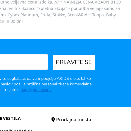
nutno veljavna cena izdelka. /// * NAJNIŽJA CENA V ZADNJIH 30
označenih z ikonico "Spletna akcija" - ponudba veljajo samo za
 znamk Cybex Platinum, Frida, Stokke, Scoot&Ride, Topps, Baby
dnjih 30 dni
PRIJAVITE SE
vice soglašate, da vam podjetje AKIDS d.o.o. lahko
 naslov pošilja različna personalizirana komercialna
 strinjate s
pogoji poslovanja
.
BVESTILA
Prodajna mesta