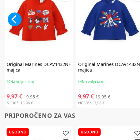
Original Marines
DCAV1432NF
Original Marines
DCAV1432N
majica
majica
Na voljo takoj
Na voljo takoj
9,97 €
9,97 €
19,95 €
19,95 €
NC30*:
13,96 €
NC30*:
13,96 €
PRIPOROČENO ZA VAS
UGODNO
UGODNO