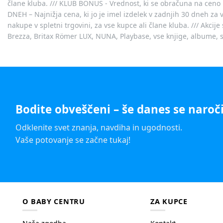
člane kluba. /// KLUB BONUS - Vrednost, ki se obračuna na ceno 
DNEH – Najnižja cena, ki jo je imel izdelek v zadnjih 30 dneh za 
nakupe v spletni trgovini, za vse kupce ali člane kluba. /// Akci
Brezza, Britax Römer LUX, NUNA, Playbase, vse knjige, albume, sl
Bodite obveščeni – še danes se naroči
Odklenite svet znanja, navdiha in ugodnosti.
Vaše potovanje se začne tukaj!
O BABY CENTRU
ZA KUPCE