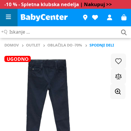
-10 % - Spletna klubska nedelja
| Nakupuj >>
Iskanje
...
DOMOV
OUTLET
OBLAČILA DO -70%
SPODNJI DELI
UGODNO