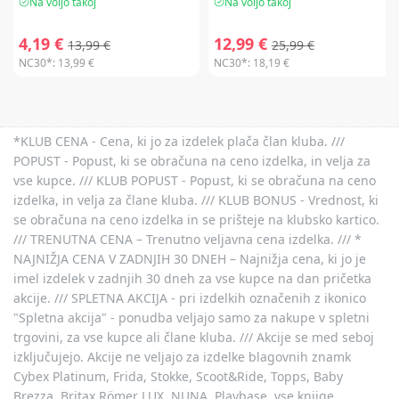
Na voljo takoj
Na voljo takoj
4,19 €
12,99 €
13,99 €
25,99 €
NC30*:
13,99 €
NC30*:
18,19 €
*KLUB CENA - Cena, ki jo za izdelek plača član kluba. ///
POPUST - Popust, ki se obračuna na ceno izdelka, in velja za
vse kupce. /// KLUB POPUST - Popust, ki se obračuna na ceno
izdelka, in velja za člane kluba. /// KLUB BONUS - Vrednost, ki
se obračuna na ceno izdelka in se prišteje na klubsko kartico.
/// TRENUTNA CENA – Trenutno veljavna cena izdelka. /// *
NAJNIŽJA CENA V ZADNJIH 30 DNEH – Najnižja cena, ki jo je
imel izdelek v zadnjih 30 dneh za vse kupce na dan pričetka
akcije. /// SPLETNA AKCIJA - pri izdelkih označenih z ikonico
"Spletna akcija" - ponudba veljajo samo za nakupe v spletni
trgovini, za vse kupce ali člane kluba. /// Akcije se med seboj
izključujejo. Akcije ne veljajo za izdelke blagovnih znamk
Cybex Platinum, Frida, Stokke, Scoot&Ride, Topps, Baby
Brezza, Britax Römer LUX, NUNA, Playbase, vse knjige,