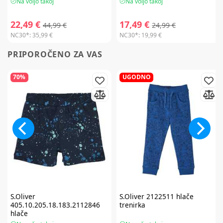
Na voljo takoj
Na voljo takoj
22,49 €
17,49 €
44,99 €
24,99 €
NC30*:
35,99 €
NC30*:
19,99 €
PRIPOROČENO ZA VAS
70%
UGODNO
S.Oliver
S.Oliver
2122511 hlače
405.10.205.18.183.2112846
trenirka
hlače