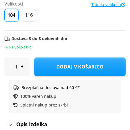
Velikosti
Tabela velikosti
104
116
Dostava 3 do 8 delovnih dni
Na voljo takoj
S.Oliver hlače DH 2151299 F Modra 104
DODAJ V KOŠARICO
Brezplačna dostava nad 60 €*
100% varen nakup
Spletni nakup brez skrbi
Opis izdelka