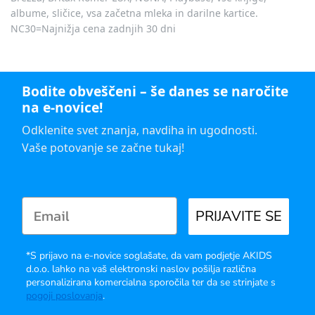
albume, sličice, vsa začetna mleka in darilne kartice.
NC30=Najnižja cena zadnjih 30 dni
Bodite obveščeni – še danes se naročite
na e-novice!
Odklenite svet znanja, navdiha in ugodnosti.
Vaše potovanje se začne tukaj!
PRIJAVITE SE
*S prijavo na e-novice soglašate, da vam podjetje AKIDS
d.o.o. lahko na vaš elektronski naslov pošilja različna
personalizirana komercialna sporočila ter da se strinjate s
pogoji poslovanja
.