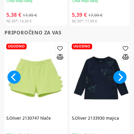
Na voljo takoj
Na voljo takoj
5,38 €
5,39 €
17,95 €
17,99 €
NC30*:
14,36 €
NC30*:
17,99 €
PRIPOROČENO ZA VAS
UGODNO
UGODNO
S.Oliver
2130747 hlače
S.Oliver
2133930 majica