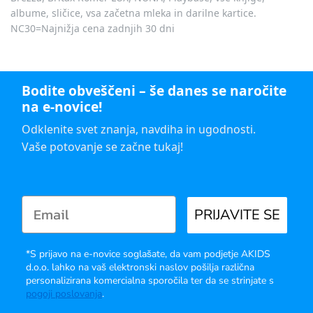
albume, sličice, vsa začetna mleka in darilne kartice.
NC30=Najnižja cena zadnjih 30 dni
Bodite obveščeni – še danes se naročite
na e-novice!
Odklenite svet znanja, navdiha in ugodnosti.
Vaše potovanje se začne tukaj!
PRIJAVITE SE
*S prijavo na e-novice soglašate, da vam podjetje AKIDS
d.o.o. lahko na vaš elektronski naslov pošilja različna
personalizirana komercialna sporočila ter da se strinjate s
pogoji poslovanja
.