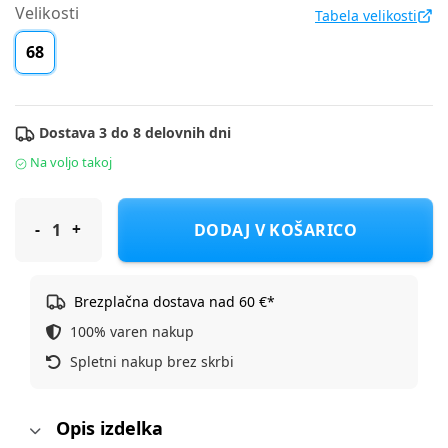
Velikosti
Tabela velikosti
68
Dostava 3 do 8 delovnih dni
Na voljo takoj
S.Oliver majica KR 2164787 F Bež 68
DODAJ V KOŠARICO
Brezplačna dostava nad 60 €*
100% varen nakup
Spletni nakup brez skrbi
Opis izdelka