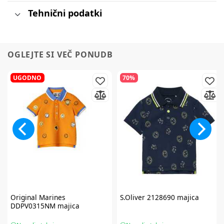
Tehnični podatki
OGLEJTE SI VEČ PONUDB
UGODNO
70%
Original Marines
S.Oliver
2128690 majica
DDPV0315NM majica