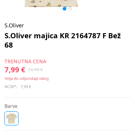
S.Oliver
S.Oliver majica KR 2164787 F Bež
68
TRENUTNA CENA
7,99 €
15,99 €
Velja do odprodaje zalog
NC30*:
7,99 €
Barve