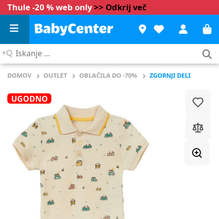
Thule -20 % web only
>> Odkrij več
Iskanje
...
DOMOV
OUTLET
OBLAČILA DO -70%
ZGORNJI DELI
UGODNO