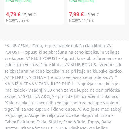
Na voljo takoj
Na voljo takoj
4,79 €
7,99 €
15,99 €
15,99 €
NC30*:
7,99 €
NC30*:
11,19 €
*KLUB CENA - Cena, ki jo za izdelek plača član kluba. ///
POPUST - Popust, ki se obračuna na ceno izdelka, in velja za
vse kupce. /// KLUB POPUST - Popust, ki se obračuna na ceno
izdelka, in velja za člane kluba. /// KLUB BONUS - Vrednost, ki
se obračuna na ceno izdelka in se prišteje na klubsko kartico.
/// TRENUTNA CENA – Trenutno veljavna cena izdelka. /// *
NAJNIŽJA CENA V ZADNJIH 30 DNEH – Najnižja cena, ki jo je
imel izdelek v zadnjih 30 dneh za vse kupce na dan pričetka
akcije. /// SPLETNA AKCIJA - pri izdelkih označenih z ikonico
"Spletna akcija" - ponudba veljajo samo za nakupe v spletni
trgovini, za vse kupce ali člane kluba. /// Akcije se med seboj
izključujejo. Akcije ne veljajo za izdelke blagovnih znamk
Cybex Platinum, Frida, Stokke, Scoot&Ride, Topps, Baby
Brezza, Britax Römer LUX, NUNA, Playbase, vse knjige,