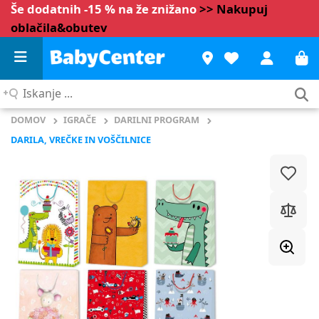
Še dodatnih -15 % na že znižano
>> Nakupuj
oblačila&obutev
Iskanje
...
DOMOV
IGRAČE
DARILNI PROGRAM
DARILA, VREČKE IN VOŠČILNICE