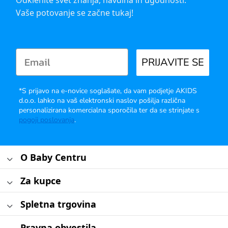
Odklenite svet znanja, navdiha in ugodnosti.
Vaše potovanje se začne tukaj!
PRIJAVITE SE
*S prijavo na e-novice soglašate, da vam podjetje AKIDS
d.o.o. lahko na vaš elektronski naslov pošilja različna
personalizirana komercialna sporočila ter da se strinjate s
pogoji poslovanja
.
O Baby Centru
Za kupce
Spletna trgovina
Pravna obvestila