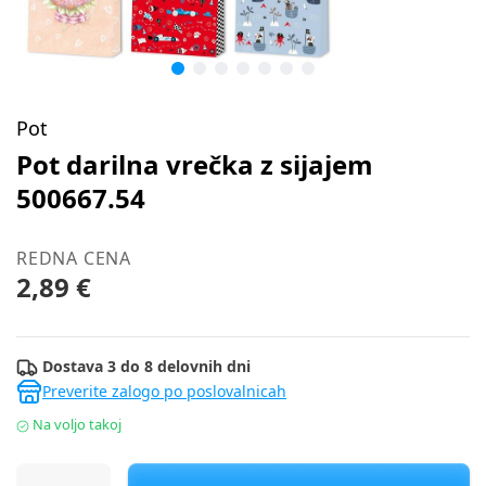
Pot
Pot darilna vrečka z sijajem
500667.54
REDNA CENA
2,89 €
Dostava 3 do 8 delovnih dni
Preverite zalogo po poslovalnicah
Na voljo takoj
Pot darilna vrečka z sijajem 500667.54