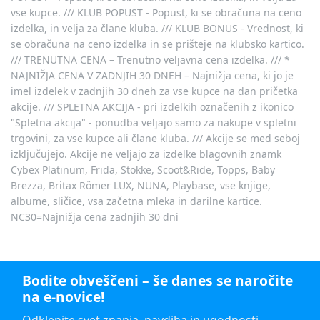
vse kupce. /// KLUB POPUST - Popust, ki se obračuna na ceno
izdelka, in velja za člane kluba. /// KLUB BONUS - Vrednost, ki
se obračuna na ceno izdelka in se prišteje na klubsko kartico.
/// TRENUTNA CENA – Trenutno veljavna cena izdelka. /// *
NAJNIŽJA CENA V ZADNJIH 30 DNEH – Najnižja cena, ki jo je
imel izdelek v zadnjih 30 dneh za vse kupce na dan pričetka
akcije. /// SPLETNA AKCIJA - pri izdelkih označenih z ikonico
"Spletna akcija" - ponudba veljajo samo za nakupe v spletni
trgovini, za vse kupce ali člane kluba. /// Akcije se med seboj
izključujejo. Akcije ne veljajo za izdelke blagovnih znamk
Cybex Platinum, Frida, Stokke, Scoot&Ride, Topps, Baby
Brezza, Britax Römer LUX, NUNA, Playbase, vse knjige,
albume, sličice, vsa začetna mleka in darilne kartice.
NC30=Najnižja cena zadnjih 30 dni
Bodite obveščeni – še danes se naročite
na e-novice!