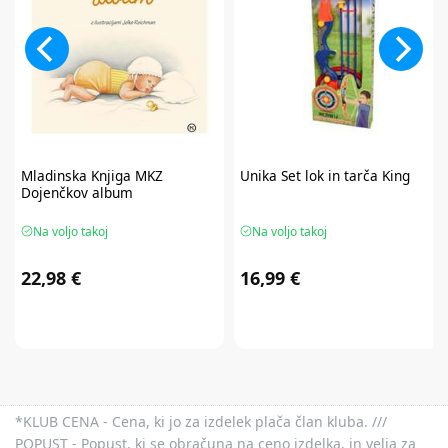
Mladinska Knjiga
MKZ
Unika
Set lok in tarča King
Dojenčkov album
Na voljo takoj
Na voljo takoj
22,98 €
16,99 €
*KLUB CENA - Cena, ki jo za izdelek plača član kluba. ///
POPUST - Popust, ki se obračuna na ceno izdelka, in velja za