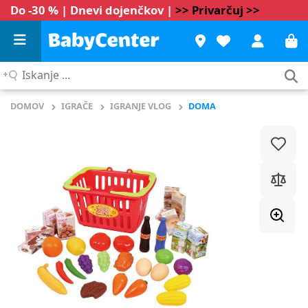
Do -30 % | Dnevi dojenčkov |
>> Privarčuj >>
Iskanje
...
DOMOV
IGRAČE
IGRANJE VLOG
DOMA