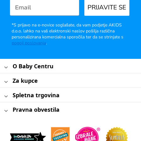
PRIJAVITE SE
*S prijavo na e-novice soglašate, da vam podjetje AKIDS
d.o.o. lahko na vaš elektronski naslov pošilja različna
personalizirana komercialna sporočila ter da se strinjate s
pogoji poslovanja
.
O Baby Centru
Za kupce
Spletna trgovina
Pravna obvestila