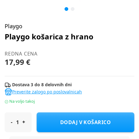
Playgo
Playgo košarica z hrano
REDNA CENA
17,99 €
Dostava 3 do 8 delovnih dni
Preverite zalogo po poslovalnicah
Na voljo takoj
Playgo košarica z hrano
DODAJ V KOŠARICO