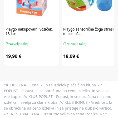
Playgo
nakupovalni voziček,
Playgo
senzorična žoga stresi
18 kos
in poslušaj
Na voljo takoj
Na voljo takoj
19,99 €
18,99 €
*KLUB CENA - Cena, ki jo za izdelek plača član kluba. ///
POPUST - Popust, ki se obračuna na ceno izdelka, in velja za
vse kupce. /// KLUB POPUST - Popust, ki se obračuna na ceno
izdelka, in velja za člane kluba. /// KLUB BONUS - Vrednost, ki
se obračuna na ceno izdelka in se prišteje na klubsko kartico.
/// TRENUTNA CENA – Trenutno veljavna cena izdelka. /// *