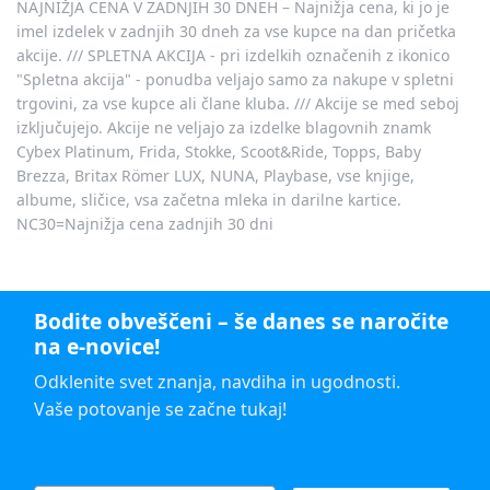
NAJNIŽJA CENA V ZADNJIH 30 DNEH – Najnižja cena, ki jo je
imel izdelek v zadnjih 30 dneh za vse kupce na dan pričetka
akcije. /// SPLETNA AKCIJA - pri izdelkih označenih z ikonico
"Spletna akcija" - ponudba veljajo samo za nakupe v spletni
trgovini, za vse kupce ali člane kluba. /// Akcije se med seboj
izključujejo. Akcije ne veljajo za izdelke blagovnih znamk
Cybex Platinum, Frida, Stokke, Scoot&Ride, Topps, Baby
Brezza, Britax Römer LUX, NUNA, Playbase, vse knjige,
albume, sličice, vsa začetna mleka in darilne kartice.
NC30=Najnižja cena zadnjih 30 dni
Bodite obveščeni – še danes se naročite
na e-novice!
Odklenite svet znanja, navdiha in ugodnosti.
Vaše potovanje se začne tukaj!