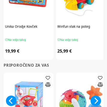
Unika
Orodje Kovček
Winfun
vlak na poteg
Na voljo takoj
Na voljo takoj
19,99 €
25,99 €
PRIPOROČENO ZA VAS