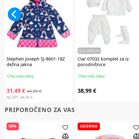
SLO IZDELEK
Stephen Joseph
SJ-8601-18Z
Clar
07032 komplet za iz
dežna jakna
porodnišnice
Na voljo takoj
Na voljo takoj
31,49 €
38,99 €
44,99 €
NC30*:
44,99 €
PRIPOROČENO ZA VAS
50%
UGODNO