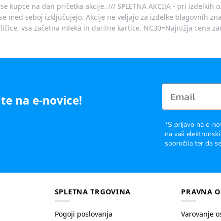
vse kupce na dan pričetka akcije. /// SPLETNA AKCIJA - pri izdelkih 
je se med seboj izključujejo. Akcije ne veljajo za izdelke blagovnih
ičice, vsa začetna mleka in darilne kartice. NC30=Najnižja cena za
te na e-novice!
*S prijavo na e-no
na vaš elektronski
sporočila ter da se
SPLETNA TRGOVINA
PRAVNA O
Pogoji poslovanja
Varovanje o