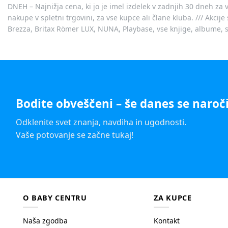
DNEH – Najnižja cena, ki jo je imel izdelek v zadnjih 30 dneh za 
nakupe v spletni trgovini, za vse kupce ali člane kluba. /// Akci
Brezza, Britax Römer LUX, NUNA, Playbase, vse knjige, albume, sl
Bodite obveščeni – še danes se naroči
Odklenite svet znanja, navdiha in ugodnosti.
Vaše potovanje se začne tukaj!
O BABY CENTRU
ZA KUPCE
Naša zgodba
Kontakt