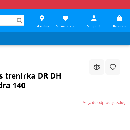
Poslovalnice
Seznam želja
Moj profil
Košarica
s trenirka DR DH
ra 140
Velja do odprodaje zalog