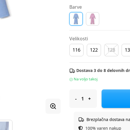
Barve
Velikosti
116
122
128
13
Dostava 3 do 8 delovnih dn
Na voljo takoj
Original Marines trenirka DR
Brezplačna dostava n
100% varen nakup