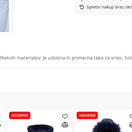
Spletni nakup brez skr
tetnih materialov. Je udobna in primerna tako za vrtec, šolo
UGODNO
UGODNO