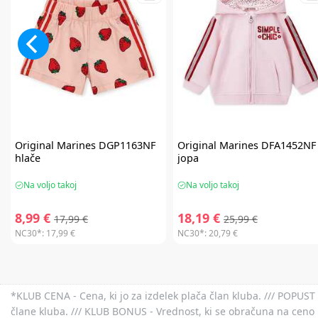
Original Marines
DGP1163NF
Original Marines
DFA1452NF
hlače
jopa
Na voljo takoj
Na voljo takoj
8,99 €
18,19 €
17,99 €
25,99 €
NC30*:
17,99 €
NC30*:
20,79 €
*KLUB CENA - Cena, ki jo za izdelek plača član kluba. /// POPUST 
člane kluba. /// KLUB BONUS - Vrednost, ki se obračuna na ceno 