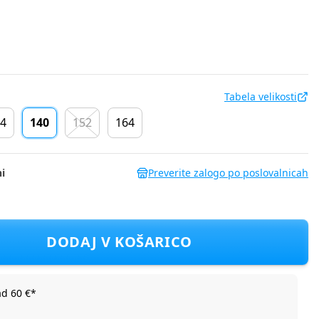
Tabela velikosti
4
140
152
164
i
Preverite zalogo po poslovalnicah
 DH DGP3052F D Modra 140
DODAJ V KOŠARICO
ad 60 €*