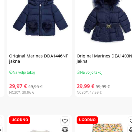
Original Marines
DDA1446NF
Original Marines
DEA1403N
jakna
jakna
Na voljo takoj
Na voljo takoj
29,97 €
29,99 €
49,95 €
59,99 €
NC30*:
39,96 €
NC30*:
47,99 €
UGODNO
UGODNO