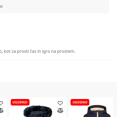
bi
, kot za prosti čas in igro na prostem.
UGODNO
UGODNO