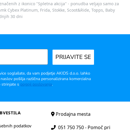
označenih z ikonico "Spletna akcija" - ponudba veljajo samo za
 znamk Cybex Platinum, Frida, Stokke, Scoot&Ride, Topps, Baby
dnjih 30 dni
PRIJAVITE SE
vice soglašate, da vam podjetje AKIDS d.o.o. lahko
 naslov pošilja različna personalizirana komercialna
 strinjate s
pogoji poslovanja
.
BVESTILA
Prodajna mesta
sebnih podatkov
051 750 750 - Pomoč pri