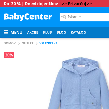
Do -30 % | Dnevi dojenčkov |
>> Privarčuj >>
Iskanje
...
MENU
AKCIJE
KLUB
BLOG
KATALOG
DOMOV
OUTLET
VSI IZDELKI
30%