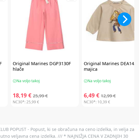
F
Original Marines
DGP3130F
Original Marines
DEA1430
hlače
majica
Na voljo takoj
Na voljo takoj
18,19 €
6,49 €
25,99 €
12,99 €
NC30*:
25,99 €
NC30*:
10,39 €
 KLUB POPUST - Popust, ki se obračuna na ceno izdelka, in velja za
nutno veljavna cena izdelka. /// * NAJNIŽJA CENA V ZADNJIH 30