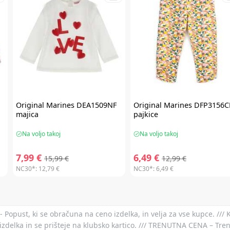
Original Marines
DEA1509NF
Original Marines
DFP3156C
majica
pajkice
Na voljo takoj
Na voljo takoj
7,99 €
6,49 €
15,99 €
12,99 €
NC30*:
12,79 €
NC30*:
6,49 €
- Popust, ki se obračuna na ceno izdelka, in velja za vse kupce. ///
izdelka in se prišteje na klubsko kartico. /// TRENUTNA CENA – Tre