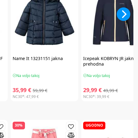
F
Name It
13231151 jakna
Icepeak
KOBRYN JR jakna
prehodna
Na voljo takoj
Na voljo takoj
35,99 €
29,99 €
59,99 €
49,99 €
NC30*:
47,99 €
NC30*:
39,99 €
30%
UGODNO