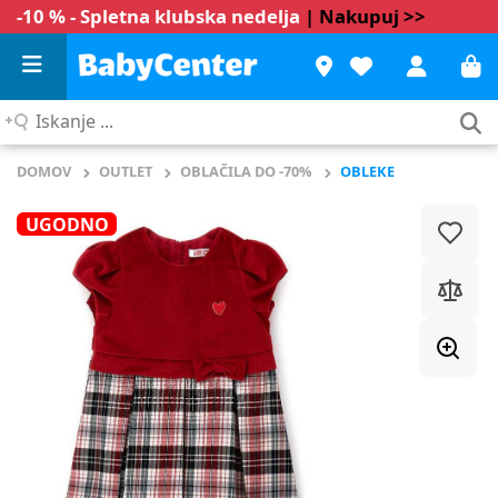
-10 % - Spletna klubska nedelja
| Nakupuj >>
Iskanje
...
DOMOV
OUTLET
OBLAČILA DO -70%
OBLEKE
UGODNO