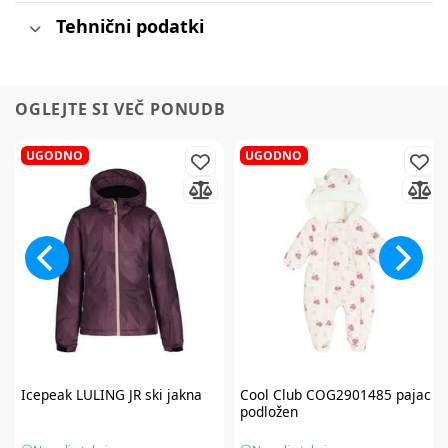
Tehnični podatki
OGLEJTE SI VEČ PONUDB
UGODNO
UGODNO
Icepeak
LULING JR ski jakna
Cool Club
COG2901485 pajac
podložen