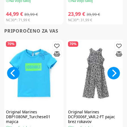
Na voljo takoj
Na voljo takoj
44,99 €
23,99 €
89,99 €
39,99 €
NC30*:
71,99 €
NC30*:
31,99 €
PRIPOROČENO ZA VAS
70%
70%
Original Marines
Original Marines
DBP1080NF_Turchese01
DCP3006F_VAR.2-FT pajac
majica
brez rokavov