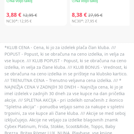
Na voljo takoj
Na voljo takoj
3,88 €
8,38 €
12,95 €
27,95 €
NC30*:
12,95 €
NC30*:
27,95 €
*KLUB CENA - Cena, ki jo za izdelek plača član kluba. ///
POPUST - Popust, ki se obračuna na ceno izdelka, in velja za
vse kupce. /// KLUB POPUST - Popust, ki se obračuna na ceno
izdelka, in velja za člane kluba. /// KLUB BONUS - Vrednost, ki
se obračuna na ceno izdelka in se prišteje na klubsko kartico.
/// TRENUTNA CENA – Trenutno veljavna cena izdelka. /// *
NAJNIŽJA CENA V ZADNJIH 30 DNEH – Najnižja cena, ki jo je
imel izdelek v zadnjih 30 dneh za vse kupce na dan pričetka
akcije. /// SPLETNA AKCIJA - pri izdelkih označenih z ikonico
"Spletna akcija" - ponudba veljajo samo za nakupe v spletni
trgovini, za vse kupce ali člane kluba. /// Akcije se med seboj
izključujejo. Akcije ne veljajo za izdelke blagovnih znamk
Cybex Platinum, Frida, Stokke, Scoot&Ride, Topps, Baby
Brezza, Britax Römer LUX, NUNA, Playbase, vse knjige,