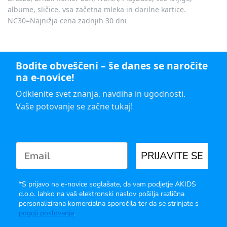
albume, sličice, vsa začetna mleka in darilne kartice.
NC30=Najnižja cena zadnjih 30 dni
Bodite obveščeni – še danes se naročite
na e-novice!
Odklenite svet znanja, navdiha in ugodnosti.
Vaše potovanje se začne tukaj!
PRIJAVITE SE
*S prijavo na e-novice soglašate, da vam podjetje AKIDS
d.o.o. lahko na vaš elektronski naslov pošilja različna
personalizirana komercialna sporočila ter da se strinjate s
pogoji poslovanja
.