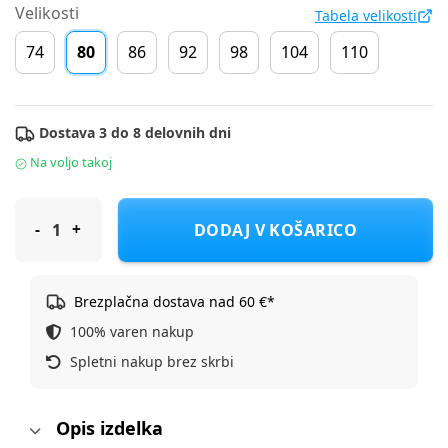
Velikosti
Tabela velikosti
74
80
86
92
98
104
110
Dostava 3 do 8 delovnih dni
Na voljo takoj
Original Marines obleka KR DFA1578NF D Rdeča 80
DODAJ V KOŠARICO
Brezplačna dostava nad 60 €*
100% varen nakup
Spletni nakup brez skrbi
Opis izdelka