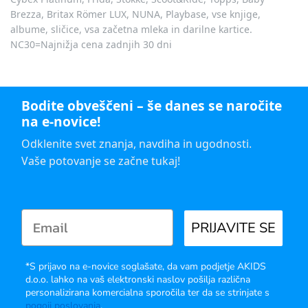
Brezza, Britax Römer LUX, NUNA, Playbase, vse knjige,
albume, sličice, vsa začetna mleka in darilne kartice.
NC30=Najnižja cena zadnjih 30 dni
Bodite obveščeni – še danes se naročite
na e-novice!
Odklenite svet znanja, navdiha in ugodnosti.
Vaše potovanje se začne tukaj!
PRIJAVITE SE
*S prijavo na e-novice soglašate, da vam podjetje AKIDS
d.o.o. lahko na vaš elektronski naslov pošilja različna
personalizirana komercialna sporočila ter da se strinjate s
pogoji poslovanja
.