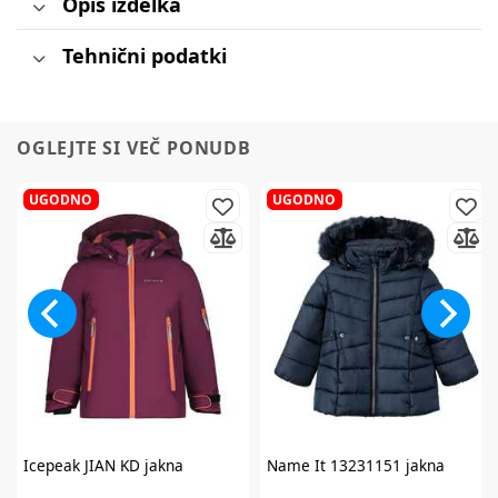
Opis izdelka
Tehnični podatki
OGLEJTE SI VEČ PONUDB
UGODNO
UGODNO
Icepeak
JIAN KD jakna
Name It
13231151 jakna