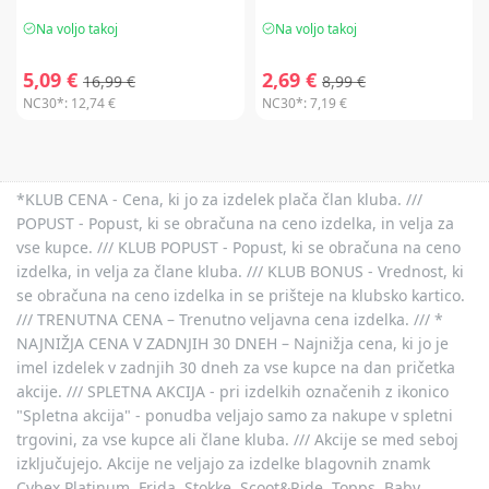
Na voljo takoj
Na voljo takoj
5,09 €
2,69 €
16,99 €
8,99 €
NC30*:
12,74 €
NC30*:
7,19 €
*KLUB CENA - Cena, ki jo za izdelek plača član kluba. ///
POPUST - Popust, ki se obračuna na ceno izdelka, in velja za
vse kupce. /// KLUB POPUST - Popust, ki se obračuna na ceno
izdelka, in velja za člane kluba. /// KLUB BONUS - Vrednost, ki
se obračuna na ceno izdelka in se prišteje na klubsko kartico.
/// TRENUTNA CENA – Trenutno veljavna cena izdelka. /// *
NAJNIŽJA CENA V ZADNJIH 30 DNEH – Najnižja cena, ki jo je
imel izdelek v zadnjih 30 dneh za vse kupce na dan pričetka
akcije. /// SPLETNA AKCIJA - pri izdelkih označenih z ikonico
"Spletna akcija" - ponudba veljajo samo za nakupe v spletni
trgovini, za vse kupce ali člane kluba. /// Akcije se med seboj
izključujejo. Akcije ne veljajo za izdelke blagovnih znamk
Cybex Platinum, Frida, Stokke, Scoot&Ride, Topps, Baby