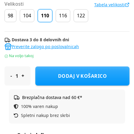
Velikosti
Tabela velikosti
98
104
110
116
122
Dostava 3 do 8 delovnih dni
Preverite zalogo po poslovalnicah
Na voljo takoj
Cool Club jakna DR COG3112333 D Roza 110
DODAJ V KOŠARICO
Brezplačna dostava nad 60 €*
100% varen nakup
Spletni nakup brez skrbi