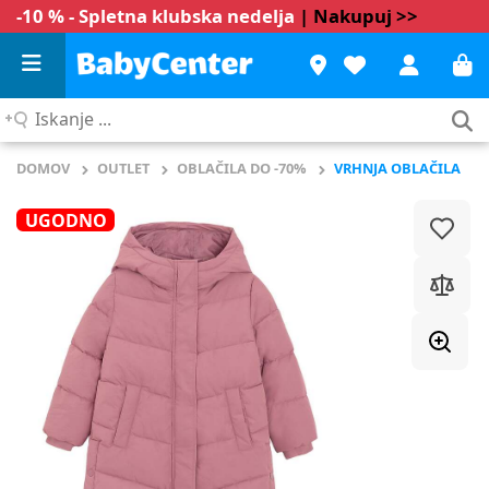
-10 % - Spletna klubska nedelja
| Nakupuj >>
Iskanje
...
DOMOV
OUTLET
OBLAČILA DO -70%
VRHNJA OBLAČILA
UGODNO