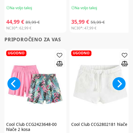
Na voljo takoj
Na voljo takoj
44,99 €
35,99 €
89,99 €
59,99 €
NC30*:
62,99 €
NC30*:
47,99 €
PRIPOROČENO ZA VAS
UGODNO
UGODNO
Cool Club
CCG2423648-00
Cool Club
CCG2802181 hlače
hlače 2 kosa