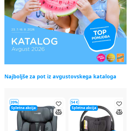
Najboljše za pot iz avgustovskega kataloga
54 €
64 €
Spletna akcija
Spletna akcija