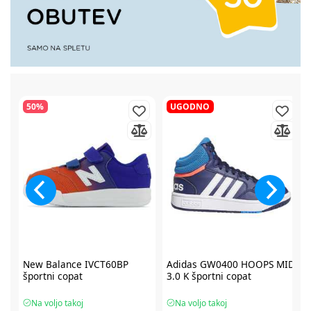
50%
UGODNO
2
New Balance IVCT60BP
Adidas GW0400 HOOPS MID
športni copat
3.0 K športni copat
Na voljo takoj
Na voljo takoj