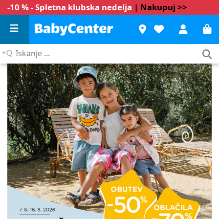
-10 % - Spletna klubska nedelja
| Nakupuj >>
Iskanje
...