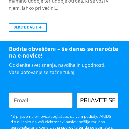
mamino udobje ter udobje otroka, ki se vozi v
njem, lahko pri večini…
BERITE DALJE
→
Bodite obveščeni – še danes se naročite
na e-novice!
Odklenite svet znanja, navdiha in ugodnosti.
Vaše potovanje se začne tukaj!
PRIJAVITE SE
*S prijavo na e-novice soglašate, da vam podjetje AKIDS
d.o.o. lahko na vaš elektronski naslov pošilja različna
personalizirana komercialna sporočila ter da se strinjate s