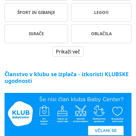
ŠPORT IN GIBANJE
LEGO®
IGRAČE
OBLAČILA
Prikaži več
Članstvo v klubu se izplača - izkoristi KLUBSKE
ugodnosti