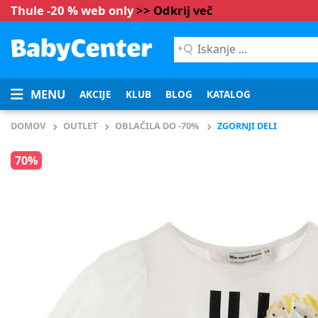
Thule -20 % web only
>> Odkrij več
Iskanje
...
MENU
AKCIJE
KLUB
BLOG
KATALOG
DOMOV
OUTLET
OBLAČILA DO -70%
ZGORNJI DELI
70%