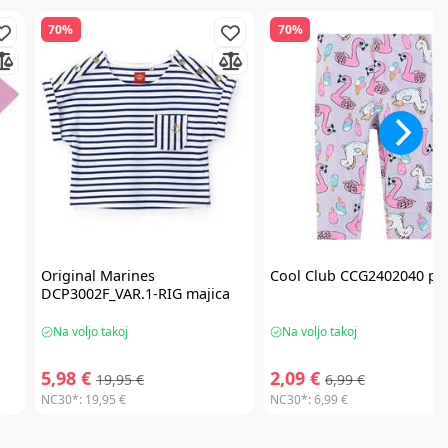
70%
70%
Original Marines
Cool Club
CCG2402040 paj
DCP3002F_VAR.1-RIG majica
Na voljo takoj
Na voljo takoj
5,98 €
2,09 €
19,95 €
6,99 €
NC30*:
19,95 €
NC30*:
6,99 €