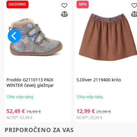
UGODNO
50%
Froddo
G2110113 PAIX
S.Oliver
2119400 krilo
WINTER čevelj gležnjar
Na voljo takoj
Na voljo takoj
52,49 €
12,99 €
74,99 €
25,99 €
NC30*:
52,49 €
NC30*:
25,99 €
PRIPOROČENO ZA VAS