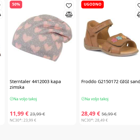
50%
UGODNO
Sterntaler
4412003 kapa
Froddo
G2150172 GIGI sand
zimska
Na voljo takoj
Na voljo takoj
11,99 €
28,49 €
23,99 €
56,99 €
NC30*:
23,99 €
NC30*:
28,49 €