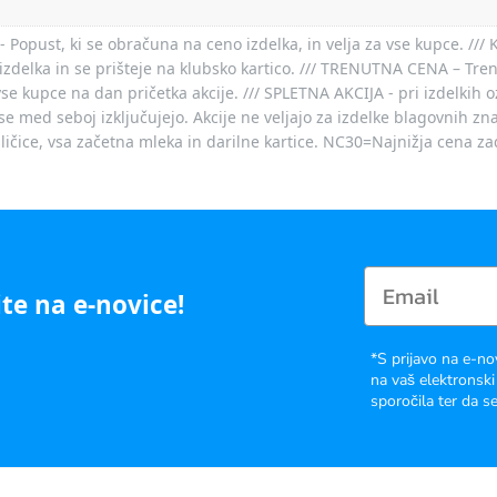
- Popust, ki se obračuna na ceno izdelka, in velja za vse kupce. ///
izdelka in se prišteje na klubsko kartico. /// TRENUTNA CENA – Tre
vse kupce na dan pričetka akcije. /// SPLETNA AKCIJA - pri izdelkih 
je se med seboj izključujejo. Akcije ne veljajo za izdelke blagovnih
ičice, vsa začetna mleka in darilne kartice. NC30=Najnižja cena za
te na e-novice!
*S prijavo na e-no
na vaš elektronski
sporočila ter da se