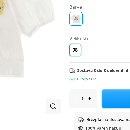
Barve
Velikosti
98
Dostava 3 do 8 delovnih dn
Na voljo takoj
Original Marines majica KR D
Brezplačna dostava n
100% varen nakup