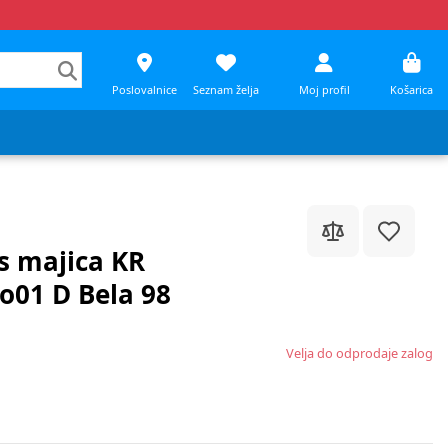
Poslovalnice
Seznam želja
Moj profil
Košarica
s majica KR
o01 D Bela 98
Velja do odprodaje zalog