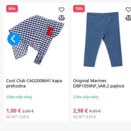
50%
70%
Cool Club
CAG2008641 kapa
Original Marines
prehodna
DBP1059NF_VAR.2 pajkice
Na voljo takoj
Na voljo takoj
1,00 €
2,98 €
2,00 €
9,95 €
NC30*:
2,00 €
NC30*:
9,95 €