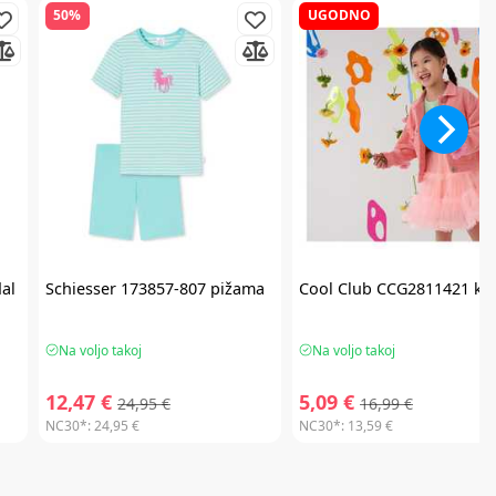
50%
UGODNO
al
Schiesser
173857-807 pižama
Cool Club
CCG2811421 kri
Na voljo takoj
Na voljo takoj
12,47 €
5,09 €
24,95 €
16,99 €
NC30*:
24,95 €
NC30*:
13,59 €