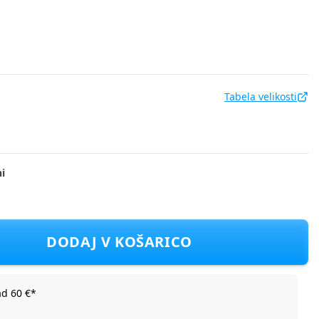
Tabela velikosti
i
CP3123F_Bianco01 D Bela 98
DODAJ V KOŠARICO
ad 60 €*