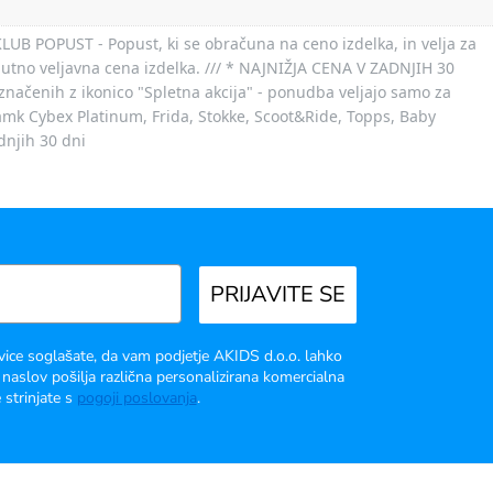
 KLUB POPUST - Popust, ki se obračuna na ceno izdelka, in velja za
nutno veljavna cena izdelka. /// * NAJNIŽJA CENA V ZADNJIH 30
označenih z ikonico "Spletna akcija" - ponudba veljajo samo za
 znamk Cybex Platinum, Frida, Stokke, Scoot&Ride, Topps, Baby
dnjih 30 dni
PRIJAVITE SE
vice soglašate, da vam podjetje AKIDS d.o.o. lahko
 naslov pošilja različna personalizirana komercialna
 strinjate s
pogoji poslovanja
.