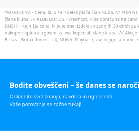
*KLUB CENA - Cena, ki jo za izdelek plača član kluba. /// POPUST 
člane kluba. /// KLUB BONUS - Vrednost, ki se obračuna na ceno 
DNEH – Najnižja cena, ki jo je imel izdelek v zadnjih 30 dneh za 
nakupe v spletni trgovini, za vse kupce ali člane kluba. /// Akci
Brezza, Britax Römer LUX, NUNA, Playbase, vse knjige, albume, sl
Bodite obveščeni – še danes se naroči
Odklenite svet znanja, navdiha in ugodnosti.
Vaše potovanje se začne tukaj!