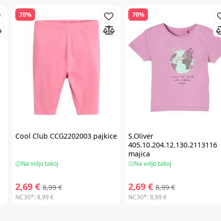
70%
70%
Cool Club
CCG2202003 pajkice
S.Oliver
405.10.204.12.130.2113116
majica
Na voljo takoj
Na voljo takoj
2,69 €
2,69 €
8,99 €
8,99 €
NC30*:
8,99 €
NC30*:
8,99 €