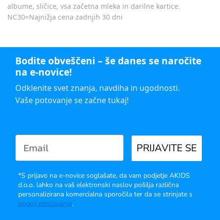
albume, sličice, vsa začetna mleka in darilne kartice.
NC30=Najnižja cena zadnjih 30 dni
Bodite obveščeni – še danes se naročite
na e-novice!
Odklenite svet znanja, navdiha in ugodnosti.
Vaše potovanje se začne tukaj!
PRIJAVITE SE
*S prijavo na e-novice soglašate, da vam podjetje AKIDS
d.o.o. lahko na vaš elektronski naslov pošilja različna
personalizirana komercialna sporočila ter da se strinjate s
pogoji poslovanja
.