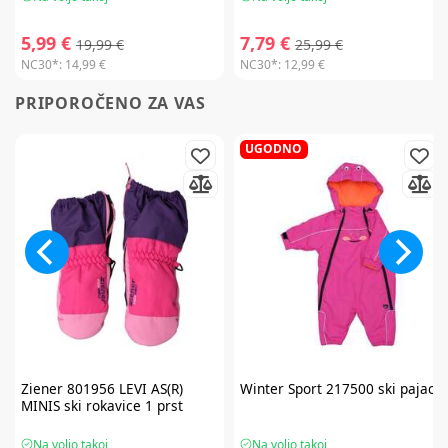
5,99 €
7,79 €
19,99 €
25,99 €
NC30*:
14,99 €
NC30*:
12,99 €
PRIPOROČENO ZA VAS
UGODNO
Ziener
801956 LEVI AS(R)
Winter Sport
217500 ski pajac
MINIS ski rokavice 1 prst
Na voljo takoj
Na voljo takoj