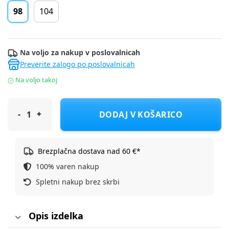
98
104
Na voljo za nakup v poslovalnicah
Preverite zalogo po poslovalnicah
Na voljo takoj
Lucky Kiddo tunika DR LK-KGTU LS 2_22_9 D Bela 98
DODAJ V KOŠARICO
Brezplačna dostava nad 60 €*
100% varen nakup
Spletni nakup brez skrbi
Opis izdelka