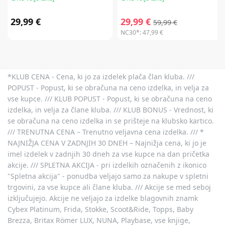
29,99 €
29,99 €
59,99 €
NC30*:
47,99 €
*KLUB CENA - Cena, ki jo za izdelek plača član kluba. ///
POPUST - Popust, ki se obračuna na ceno izdelka, in velja za
vse kupce. /// KLUB POPUST - Popust, ki se obračuna na ceno
izdelka, in velja za člane kluba. /// KLUB BONUS - Vrednost, ki
se obračuna na ceno izdelka in se prišteje na klubsko kartico.
/// TRENUTNA CENA – Trenutno veljavna cena izdelka. /// *
NAJNIŽJA CENA V ZADNJIH 30 DNEH – Najnižja cena, ki jo je
imel izdelek v zadnjih 30 dneh za vse kupce na dan pričetka
akcije. /// SPLETNA AKCIJA - pri izdelkih označenih z ikonico
"Spletna akcija" - ponudba veljajo samo za nakupe v spletni
trgovini, za vse kupce ali člane kluba. /// Akcije se med seboj
izključujejo. Akcije ne veljajo za izdelke blagovnih znamk
Cybex Platinum, Frida, Stokke, Scoot&Ride, Topps, Baby
Brezza, Britax Römer LUX, NUNA, Playbase, vse knjige,