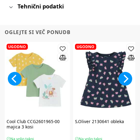
Tehnični podatki
OGLEJTE SI VEČ PONUDB
UGODNO
UGODNO
Cool Club
CCG2601965-00
S.Oliver
2130641 obleka
majica 3 kosi
Na voljo takoj
Na voljo takoj