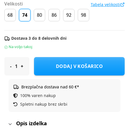
Velikosti
Tabela velikosti
68
74
80
86
92
98
Dostava 3 do 8 delovnih dni
Na voljo takoj
Original Marines jopa DR DEA0713NM F Modra 74
DODAJ V KOŠARICO
Brezplačna dostava nad 60 €*
100% varen nakup
Spletni nakup brez skrbi
Opis izdelka