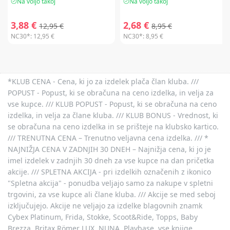
Na voljo takoj
Na voljo takoj
3,88 €
2,68 €
12,95 €
8,95 €
NC30*:
12,95 €
NC30*:
8,95 €
*KLUB CENA - Cena, ki jo za izdelek plača član kluba. ///
POPUST - Popust, ki se obračuna na ceno izdelka, in velja za
vse kupce. /// KLUB POPUST - Popust, ki se obračuna na ceno
izdelka, in velja za člane kluba. /// KLUB BONUS - Vrednost, ki
se obračuna na ceno izdelka in se prišteje na klubsko kartico.
/// TRENUTNA CENA – Trenutno veljavna cena izdelka. /// *
NAJNIŽJA CENA V ZADNJIH 30 DNEH – Najnižja cena, ki jo je
imel izdelek v zadnjih 30 dneh za vse kupce na dan pričetka
akcije. /// SPLETNA AKCIJA - pri izdelkih označenih z ikonico
"Spletna akcija" - ponudba veljajo samo za nakupe v spletni
trgovini, za vse kupce ali člane kluba. /// Akcije se med seboj
izključujejo. Akcije ne veljajo za izdelke blagovnih znamk
Cybex Platinum, Frida, Stokke, Scoot&Ride, Topps, Baby
Brezza, Britax Römer LUX, NUNA, Playbase, vse knjige,