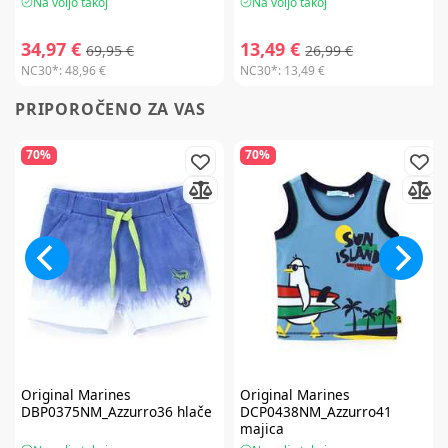
Na voljo takoj
Na voljo takoj
34,97 €
13,49 €
69,95 €
26,99 €
NC30*:
48,96 €
NC30*:
13,49 €
PRIPOROČENO ZA VAS
70%
70%
Original Marines
Original Marines
DBP0375NM_Azzurro36 hlače
DCP0438NM_Azzurro41
majica