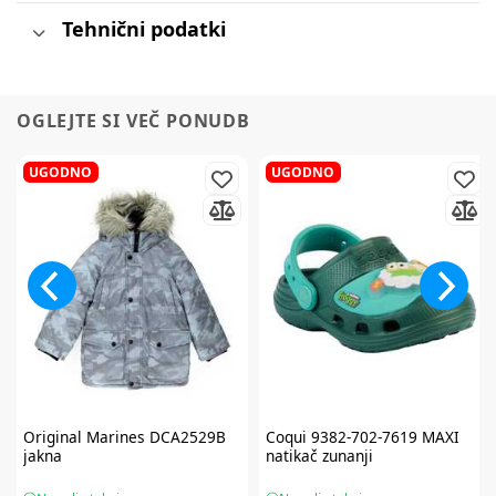
Tehnični podatki
OGLEJTE SI VEČ PONUDB
UGODNO
UGODNO
Original Marines
DCA2529B
Coqui
9382-702-7619 MAXI
jakna
natikač zunanji