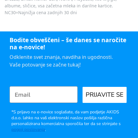
albume, sličice, vsa začetna mleka in darilne kartice.
NC30=Najnižja cena zadnjih 30 dni
Bodite obveščeni – še danes se naročite
na e-novice!
Odklenite svet znanja, navdiha in ugodnosti.
Vaše potovanje se začne tukaj!
PRIJAVITE SE
*S prijavo na e-novice soglašate, da vam podjetje AKIDS
d.o.o. lahko na vaš elektronski naslov pošilja različna
personalizirana komercialna sporočila ter da se strinjate s
pogoji poslovanja
.