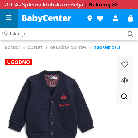
-10 % - Spletna klubska nedelja
| Nakupuj >>
Iskanje
...
DOMOV
OUTLET
OBLAČILA DO -70%
ZGORNJI DELI
UGODNO