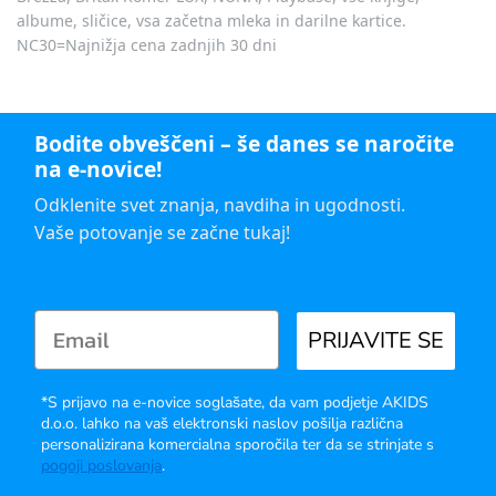
albume, sličice, vsa začetna mleka in darilne kartice.
NC30=Najnižja cena zadnjih 30 dni
Bodite obveščeni – še danes se naročite
na e-novice!
Odklenite svet znanja, navdiha in ugodnosti.
Vaše potovanje se začne tukaj!
PRIJAVITE SE
*S prijavo na e-novice soglašate, da vam podjetje AKIDS
d.o.o. lahko na vaš elektronski naslov pošilja različna
personalizirana komercialna sporočila ter da se strinjate s
pogoji poslovanja
.