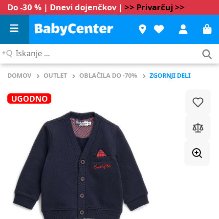
Do -30 % | Dnevi dojenčkov |
>> Privarčuj >>
Iskanje
...
DOMOV
OUTLET
OBLAČILA DO -70%
ZGORNJI DELI
UGODNO