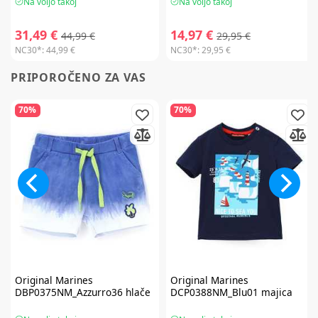
Na voljo takoj
Na voljo takoj
31,49 €
14,97 €
44,99 €
29,95 €
NC30*:
44,99 €
NC30*:
29,95 €
PRIPOROČENO ZA VAS
70%
70%
Original Marines
Original Marines
DBP0375NM_Azzurro36 hlače
DCP0388NM_Blu01 majica