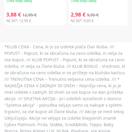
Na voljo takoj
Na voljo takoj
3,88 €
2,98 €
12,95 €
9,95 €
NC30*:
12,95 €
NC30*:
9,95 €
*KLUB CENA - Cena, ki jo za izdelek plača član kluba. ///
POPUST - Popust, ki se obračuna na ceno izdelka, in velja za
vse kupce. /// KLUB POPUST - Popust, ki se obračuna na ceno
izdelka, in velja za člane kluba. /// KLUB BONUS - Vrednost, ki
se obračuna na ceno izdelka in se prišteje na klubsko kartico.
/// TRENUTNA CENA – Trenutno veljavna cena izdelka. /// *
NAJNIŽJA CENA V ZADNJIH 30 DNEH – Najnižja cena, ki jo je
imel izdelek v zadnjih 30 dneh za vse kupce na dan pričetka
akcije. /// SPLETNA AKCIJA - pri izdelkih označenih z ikonico
"Spletna akcija" - ponudba veljajo samo za nakupe v spletni
trgovini, za vse kupce ali člane kluba. /// Akcije se med seboj
izključujejo. Akcije ne veljajo za izdelke blagovnih znamk
Cybex Platinum, Frida, Stokke, Scoot&Ride, Topps, Baby
Brezza, Britax Römer LUX, NUNA, Playbase, vse knjige,