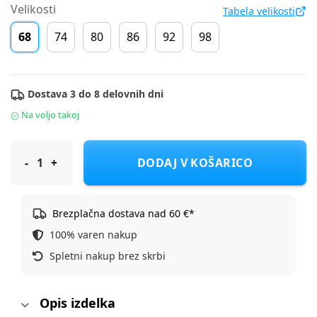
Velikosti
Tabela velikosti
68
74
80
86
92
98
Dostava 3 do 8 delovnih dni
Na voljo takoj
Original Marines jopa DR DEA0713NM F Modra 68
DODAJ V KOŠARICO
Brezplačna dostava nad 60 €*
100% varen nakup
Spletni nakup brez skrbi
Opis izdelka