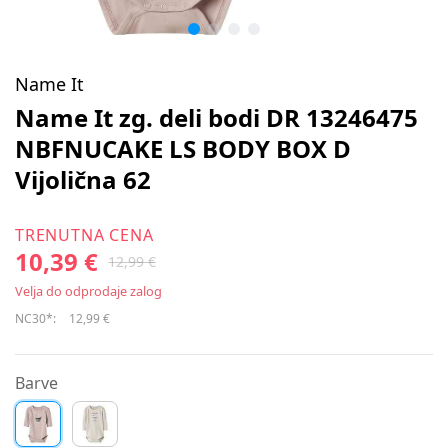
Name It
Name It zg. deli bodi DR 13246475
NBFNUCAKE LS BODY BOX D
Vijolična 62
TRENUTNA CENA
10,39 €
12,99 €
Velja do odprodaje zalog
NC30*:
12,99 €
Barve