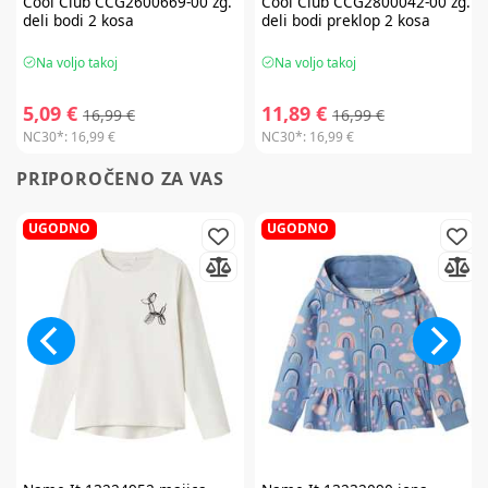
Cool Club
CCG2600669-00 zg.
Cool Club
CCG2800042-00 zg.
deli bodi 2 kosa
deli bodi preklop 2 kosa
Na voljo takoj
Na voljo takoj
5,09 €
11,89 €
16,99 €
16,99 €
NC30*:
16,99 €
NC30*:
16,99 €
PRIPOROČENO ZA VAS
UGODNO
UGODNO