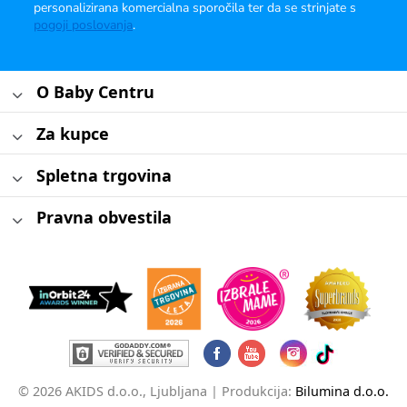
personalizirana komercialna sporočila ter da se strinjate s
pogoji poslovanja
.
O Baby Centru
Za kupce
Spletna trgovina
Pravna obvestila
© 2026 AKIDS d.o.o., Ljubljana |
Produkcija:
Bilumina d.o.o.