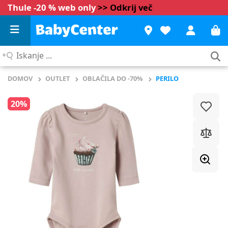
Thule -20 % web only
>> Odkrij več
Iskanje
...
DOMOV
OUTLET
OBLAČILA DO -70%
PERILO
20%