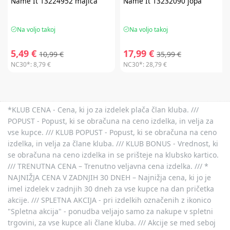
Name It
13224952 majica
Name It
13232090 jopa
Na voljo takoj
Na voljo takoj
5,49 €
17,99 €
10,99 €
35,99 €
NC30*:
8,79 €
NC30*:
28,79 €
*KLUB CENA - Cena, ki jo za izdelek plača član kluba. ///
POPUST - Popust, ki se obračuna na ceno izdelka, in velja za
vse kupce. /// KLUB POPUST - Popust, ki se obračuna na ceno
izdelka, in velja za člane kluba. /// KLUB BONUS - Vrednost, ki
se obračuna na ceno izdelka in se prišteje na klubsko kartico.
/// TRENUTNA CENA – Trenutno veljavna cena izdelka. /// *
NAJNIŽJA CENA V ZADNJIH 30 DNEH – Najnižja cena, ki jo je
imel izdelek v zadnjih 30 dneh za vse kupce na dan pričetka
akcije. /// SPLETNA AKCIJA - pri izdelkih označenih z ikonico
"Spletna akcija" - ponudba veljajo samo za nakupe v spletni
trgovini, za vse kupce ali člane kluba. /// Akcije se med seboj