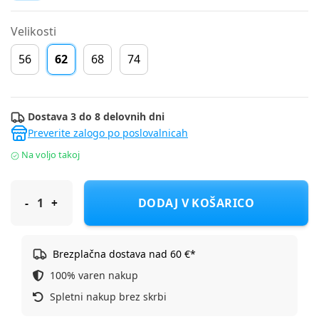
Velikosti
56
62
68
74
Dostava 3 do 8 delovnih dni
Preverite zalogo po poslovalnicah
Na voljo takoj
Name It zg. deli bodi DR 13246475 NBFNUCAKE LS BODY BOX D 
DODAJ V KOŠARICO
Brezplačna dostava nad 60 €*
100% varen nakup
Spletni nakup brez skrbi