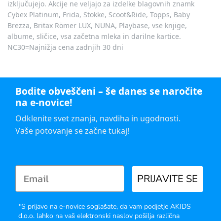
izključujejo. Akcije ne veljajo za izdelke blagovnih znamk
Cybex Platinum, Frida, Stokke, Scoot&Ride, Topps, Baby
Brezza, Britax Römer LUX, NUNA, Playbase, vse knjige,
albume, sličice, vsa začetna mleka in darilne kartice.
NC30=Najnižja cena zadnjih 30 dni
Bodite obveščeni – še danes se naročite
na e-novice!
Odklenite svet znanja, navdiha in ugodnosti.
Vaše potovanje se začne tukaj!
PRIJAVITE SE
*S prijavo na e-novice soglašate, da vam podjetje AKIDS
d.o.o. lahko na vaš elektronski naslov pošilja različna