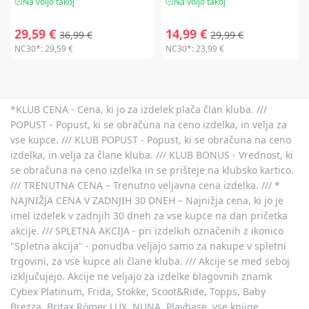
Na voljo takoj
Na voljo takoj
29,59 €
14,99 €
36,99 €
29,99 €
NC30*:
29,59 €
NC30*:
23,99 €
*KLUB CENA - Cena, ki jo za izdelek plača član kluba. ///
POPUST - Popust, ki se obračuna na ceno izdelka, in velja za
vse kupce. /// KLUB POPUST - Popust, ki se obračuna na ceno
izdelka, in velja za člane kluba. /// KLUB BONUS - Vrednost, ki
se obračuna na ceno izdelka in se prišteje na klubsko kartico.
/// TRENUTNA CENA – Trenutno veljavna cena izdelka. /// *
NAJNIŽJA CENA V ZADNJIH 30 DNEH – Najnižja cena, ki jo je
imel izdelek v zadnjih 30 dneh za vse kupce na dan pričetka
akcije. /// SPLETNA AKCIJA - pri izdelkih označenih z ikonico
"Spletna akcija" - ponudba veljajo samo za nakupe v spletni
trgovini, za vse kupce ali člane kluba. /// Akcije se med seboj
izključujejo. Akcije ne veljajo za izdelke blagovnih znamk
Cybex Platinum, Frida, Stokke, Scoot&Ride, Topps, Baby
Brezza, Britax Römer LUX, NUNA, Playbase, vse knjige,