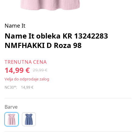
Name It
Name It obleka KR 13242283
NMFHAKKI D Roza 98
TRENUTNA CENA
14,99 €
29,99 €
Velja do odprodaje zalog
NC30*:
14,99 €
Barve