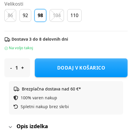
Velikosti
86
92
98
104
110
Dostava 3 do 8 delovnih dni
Na voljo takoj
Name It obleka KR 13242283 NMFHAKKI D Roza 98
DODAJ V KOŠARICO
Brezplačna dostava nad 60 €*
100% varen nakup
Spletni nakup brez skrbi
Opis izdelka