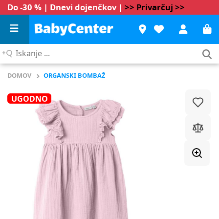
Do -30 % | Dnevi dojenčkov |
>> Privarčuj >>
Iskanje
...
DOMOV
ORGANSKI BOMBAŽ
UGODNO