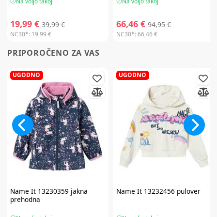
Na voljo takoj
Na voljo takoj
19,99 €
66,46 €
39,99 €
94,95 €
NC30*:
19,99 €
NC30*:
66,46 €
PRIPOROČENO ZA VAS
UGODNO
UGODNO
Name It
13230359 jakna
Name It
13232456 pulover
prehodna