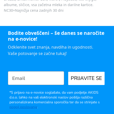
albume, sličice, vsa začetna mleka in darilne kartice.
NC30=Najnižja cena zadnjih 30 dni
Bodite obveščeni – še danes se naročite
na e-novice!
Odklenite svet znanja, navdiha in ugodnosti.
Vaše potovanje se začne tukaj!
PRIJAVITE SE
*S prijavo na e-novice soglašate, da vam podjetje AKIDS
d.o.o. lahko na vaš elektronski naslov pošilja različna
personalizirana komercialna sporočila ter da se strinjate s
pogoji poslovanja
.