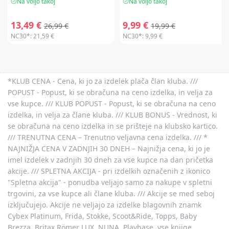
Na voljo takoj
Na voljo takoj
13,49 €
9,99 €
26,99 €
19,99 €
NC30*:
21,59 €
NC30*:
9,99 €
*KLUB CENA - Cena, ki jo za izdelek plača član kluba. ///
POPUST - Popust, ki se obračuna na ceno izdelka, in velja za
vse kupce. /// KLUB POPUST - Popust, ki se obračuna na ceno
izdelka, in velja za člane kluba. /// KLUB BONUS - Vrednost, ki
se obračuna na ceno izdelka in se prišteje na klubsko kartico.
/// TRENUTNA CENA – Trenutno veljavna cena izdelka. /// *
NAJNIŽJA CENA V ZADNJIH 30 DNEH – Najnižja cena, ki jo je
imel izdelek v zadnjih 30 dneh za vse kupce na dan pričetka
akcije. /// SPLETNA AKCIJA - pri izdelkih označenih z ikonico
"Spletna akcija" - ponudba veljajo samo za nakupe v spletni
trgovini, za vse kupce ali člane kluba. /// Akcije se med seboj
izključujejo. Akcije ne veljajo za izdelke blagovnih znamk
Cybex Platinum, Frida, Stokke, Scoot&Ride, Topps, Baby
Brezza, Britax Römer LUX, NUNA, Playbase, vse knjige,