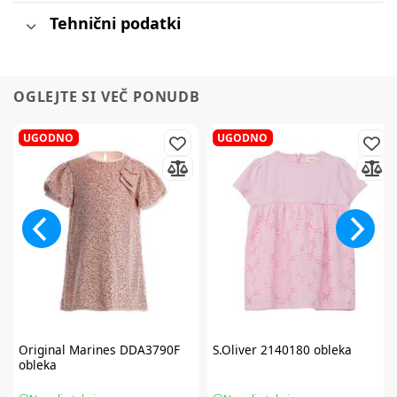
Tehnični podatki
OGLEJTE SI VEČ PONUDB
UGODNO
UGODNO
Original Marines
DDA3790F
S.Oliver
2140180 obleka
obleka