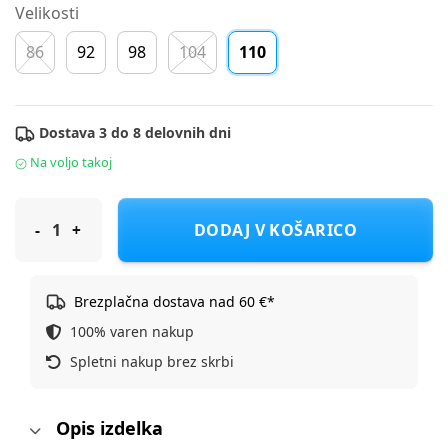
Velikosti
86
92
98
104
110
Dostava 3 do 8 delovnih dni
Na voljo takoj
Name It obleka KR 13242283 NMFHAKKI D Roza 110
DODAJ V KOŠARICO
Brezplačna dostava nad 60 €*
100% varen nakup
Spletni nakup brez skrbi
Opis izdelka