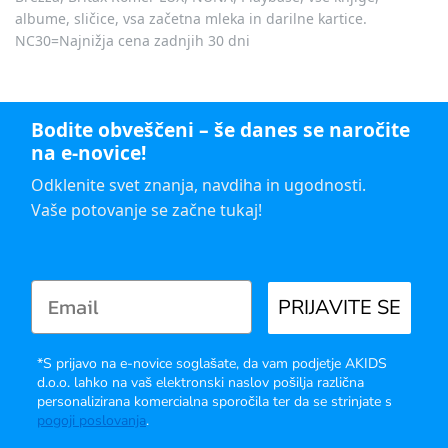
albume, sličice, vsa začetna mleka in darilne kartice.
NC30=Najnižja cena zadnjih 30 dni
Bodite obveščeni – še danes se naročite
na e-novice!
Odklenite svet znanja, navdiha in ugodnosti.
Vaše potovanje se začne tukaj!
PRIJAVITE SE
*S prijavo na e-novice soglašate, da vam podjetje AKIDS
d.o.o. lahko na vaš elektronski naslov pošilja različna
personalizirana komercialna sporočila ter da se strinjate s
pogoji poslovanja
.