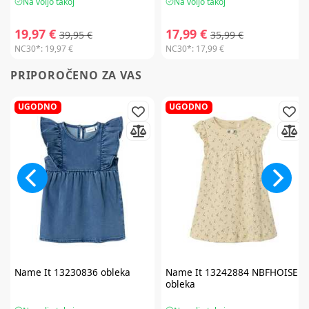
Na voljo takoj
Na voljo takoj
19,97 €
17,99 €
39,95 €
35,99 €
NC30*:
19,97 €
NC30*:
17,99 €
PRIPOROČENO ZA VAS
UGODNO
UGODNO
Name It
13230836 obleka
Name It
13242884 NBFHOISE
obleka