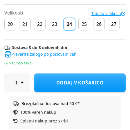
Velikosti
Tabela velikosti
20
21
22
23
24
25
26
27
Dostava 3 do 8 delovnih dni
Preverite zalogo po poslovalnicah
Na voljo takoj
Muris sandal 688892 Tunis Mini barefoot U walnut brown 24
DODAJ V KOŠARICO
Brezplačna dostava nad 60 €*
100% varen nakup
Spletni nakup brez skrbi