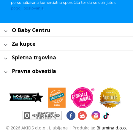
personalizirana komercialna sporočila ter da se strinjate s
pogoji poslovanja
.
O Baby Centru
Za kupce
Spletna trgovina
Pravna obvestila
© 2026 AKIDS d.o.o., Ljubljana |
Produkcija:
Bilumina d.o.o.