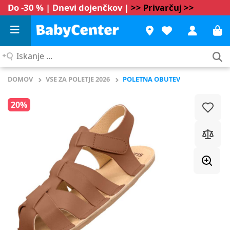
Do -30 % | Dnevi dojenčkov |
>> Privarčuj >>
Iskanje
...
DOMOV
VSE ZA POLETJE 2026
POLETNA OBUTEV
20%