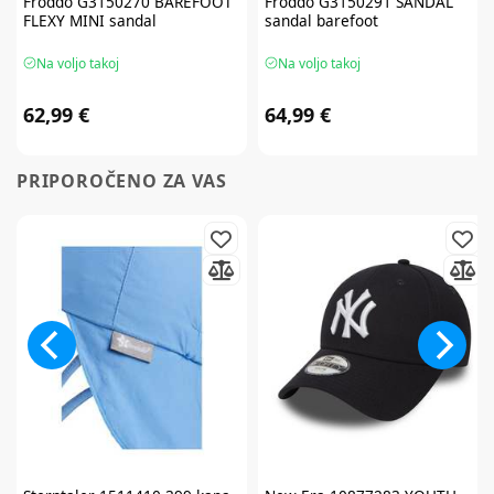
Froddo
G3150270 BAREFOOT
Froddo
G3150291 SANDAL
FLEXY MINI sandal
sandal barefoot
Na voljo takoj
Na voljo takoj
62,99 €
64,99 €
PRIPOROČENO ZA VAS