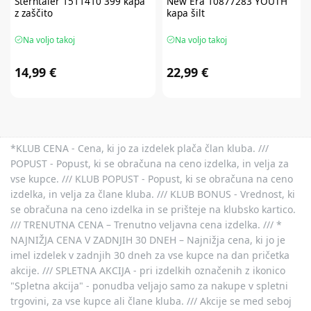
Sterntaler
1511410 399 kapa
New Era
10877283 YOUTH
z zaščito
kapa šilt
Na voljo takoj
Na voljo takoj
14,99 €
22,99 €
*KLUB CENA - Cena, ki jo za izdelek plača član kluba. ///
POPUST - Popust, ki se obračuna na ceno izdelka, in velja za
vse kupce. /// KLUB POPUST - Popust, ki se obračuna na ceno
izdelka, in velja za člane kluba. /// KLUB BONUS - Vrednost, ki
se obračuna na ceno izdelka in se prišteje na klubsko kartico.
/// TRENUTNA CENA – Trenutno veljavna cena izdelka. /// *
NAJNIŽJA CENA V ZADNJIH 30 DNEH – Najnižja cena, ki jo je
imel izdelek v zadnjih 30 dneh za vse kupce na dan pričetka
akcije. /// SPLETNA AKCIJA - pri izdelkih označenih z ikonico
"Spletna akcija" - ponudba veljajo samo za nakupe v spletni
trgovini, za vse kupce ali člane kluba. /// Akcije se med seboj