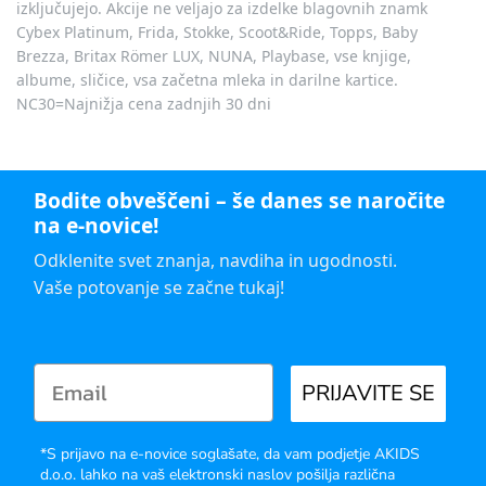
izključujejo. Akcije ne veljajo za izdelke blagovnih znamk
Cybex Platinum, Frida, Stokke, Scoot&Ride, Topps, Baby
Brezza, Britax Römer LUX, NUNA, Playbase, vse knjige,
albume, sličice, vsa začetna mleka in darilne kartice.
NC30=Najnižja cena zadnjih 30 dni
Bodite obveščeni – še danes se naročite
na e-novice!
Odklenite svet znanja, navdiha in ugodnosti.
Vaše potovanje se začne tukaj!
PRIJAVITE SE
*S prijavo na e-novice soglašate, da vam podjetje AKIDS
d.o.o. lahko na vaš elektronski naslov pošilja različna