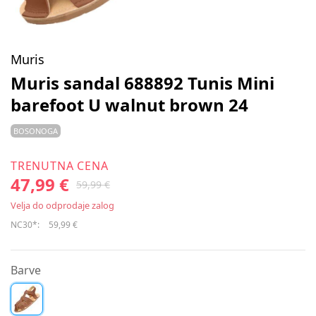
Muris
Muris sandal 688892 Tunis Mini
barefoot U walnut brown 24
BOSONOGA
TRENUTNA CENA
47,99 €
59,99 €
Velja do odprodaje zalog
NC30*:
59,99 €
Barve