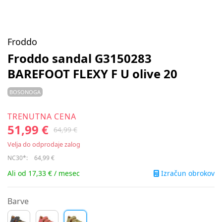
Froddo
Froddo sandal G3150283
BAREFOOT FLEXY F U olive 20
BOSONOGA
TRENUTNA CENA
51,99 €
64,99 €
Velja do odprodaje zalog
NC30*:
64,99 €
Izračun obrokov
Ali od 17,33 € / mesec
Barve