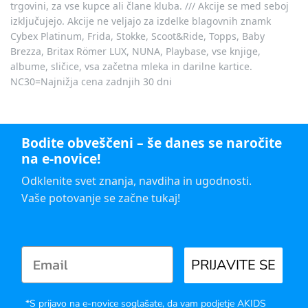
trgovini, za vse kupce ali člane kluba. /// Akcije se med seboj
izključujejo. Akcije ne veljajo za izdelke blagovnih znamk
Cybex Platinum, Frida, Stokke, Scoot&Ride, Topps, Baby
Brezza, Britax Römer LUX, NUNA, Playbase, vse knjige,
albume, sličice, vsa začetna mleka in darilne kartice.
NC30=Najnižja cena zadnjih 30 dni
Bodite obveščeni – še danes se naročite
na e-novice!
Odklenite svet znanja, navdiha in ugodnosti.
Vaše potovanje se začne tukaj!
PRIJAVITE SE
*S prijavo na e-novice soglašate, da vam podjetje AKIDS