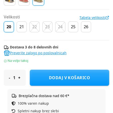
Velikosti
Tabela velikosti
20
21
22
23
24
25
26
Dostava 3 do 8 delovnih dni
Preverite zalogo po poslovalnicah
Na voljo takoj
Froddo sandal G3150283 BAREFOOT FLEXY F U olive 20
DODAJ V KOŠARICO
Brezplačna dostava nad 60 €*
100% varen nakup
Spletni nakup brez skrbi