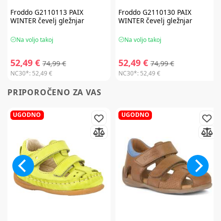
Froddo
G2110113 PAIX
Froddo
G2110130 PAIX
WINTER čevelj gležnjar
WINTER čevelj gležnjar
Na voljo takoj
Na voljo takoj
52,49 €
52,49 €
74,99 €
74,99 €
NC30*:
52,49 €
NC30*:
52,49 €
PRIPOROČENO ZA VAS
UGODNO
UGODNO