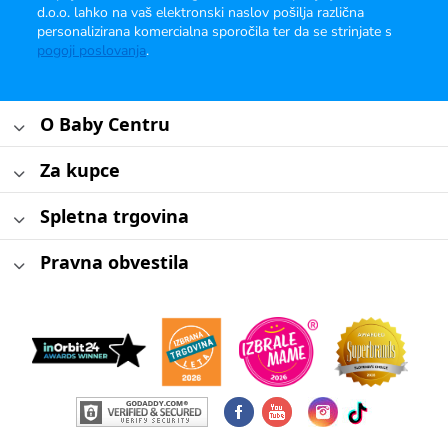
d.o.o. lahko na vaš elektronski naslov pošilja različna
personalizirana komercialna sporočila ter da se strinjate s
pogoji poslovanja
.
O Baby Centru
Za kupce
Spletna trgovina
Pravna obvestila