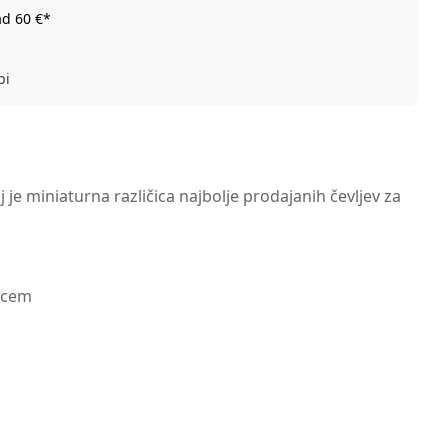
ad 60 €*
bi
elj je miniaturna različica najbolje prodajanih čevljev za
alcem