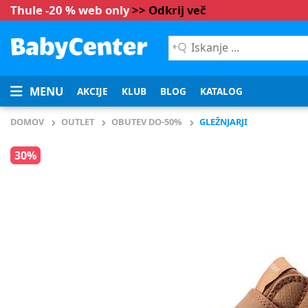
Thule -20 % web only
>> Odkrij več
Iskanje
...
MENU
AKCIJE
KLUB
BLOG
KATALOG
DOMOV
OUTLET
OBUTEV DO-50%
GLEŽNJARJI
30%