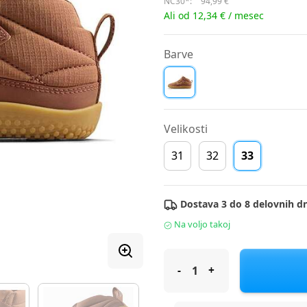
NC30*:
94,99 €
Ali od 12,34 € / mesec
Barve
Velikosti
31
32
33
Dostava 3 do 8 delovnih dn
Na voljo takoj
Vivobarefoot čevelj gležnjar 