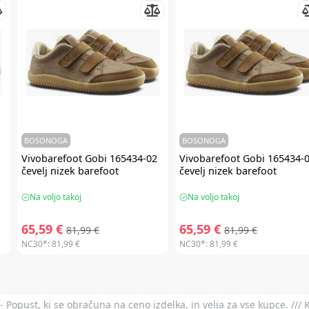
BOSONOGA
BOSONOGA
Vivobarefoot
Gobi 165434-02
Vivobarefoot
Gobi 165434-
čevelj nizek barefoot
čevelj nizek barefoot
Na voljo takoj
Na voljo takoj
65,59 €
65,59 €
81,99 €
81,99 €
NC30*:
81,99 €
NC30*:
81,99 €
- Popust, ki se obračuna na ceno izdelka, in velja za vse kupce. ///