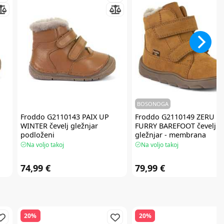
BOSONOGA
Froddo
G2110143 PAIX UP
Froddo
G2110149 ZERU T
WINTER čevelj gležnjar
FURRY BAREFOOT čevelj
podloženi
gležnjar - membrana
Na voljo takoj
Na voljo takoj
74,99 €
79,99 €
20%
20%