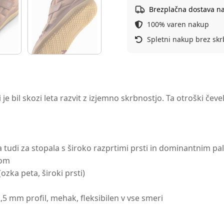
Brezplačna dostava n
100% varen nakup
Spletni nakup brez skr
ki je bil skozi leta razvit z izjemno skrbnostjo. Ta otroški čev
na tudi za stopala s široko razprtimi prsti in dominantnim p
tom
zka peta, široki prsti)
5 mm profil, mehak, fleksibilen v vse smeri