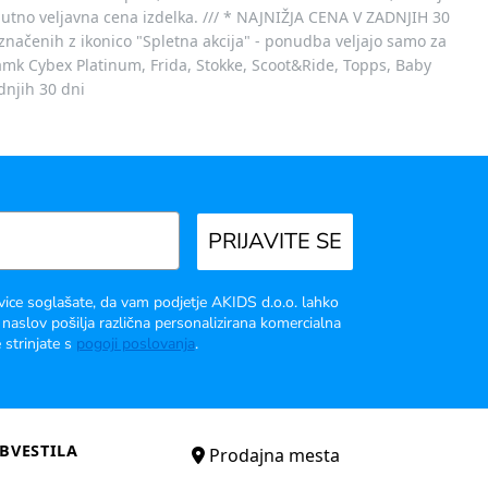
nutno veljavna cena izdelka. /// * NAJNIŽJA CENA V ZADNJIH 30
označenih z ikonico "Spletna akcija" - ponudba veljajo samo za
 znamk Cybex Platinum, Frida, Stokke, Scoot&Ride, Topps, Baby
dnjih 30 dni
PRIJAVITE SE
vice soglašate, da vam podjetje AKIDS d.o.o. lahko
 naslov pošilja različna personalizirana komercialna
 strinjate s
pogoji poslovanja
.
BVESTILA
Prodajna mesta