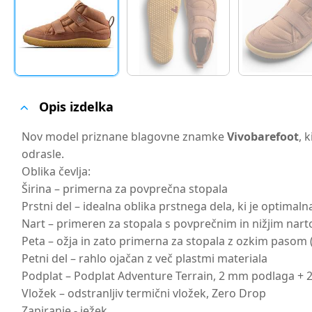
Opis izdelka
Nov model priznane blagovne znamke
Vivobarefoot
, 
odrasle.
Oblika čevlja:
Širina – primerna za povprečna stopala
Prstni del – idealna oblika prstnega dela, ki je optimal
Nart – primeren za stopala s povprečnim in nižjim nar
Peta – ožja in zato primerna za stopala z ozkim pasom (o
Petni del – rahlo ojačan z več plastmi materiala
Podplat – Podplat Adventure Terrain, 2 mm podlaga + 2,
Vložek – odstranljiv termični vložek, Zero Drop
Zapiranje - ježek