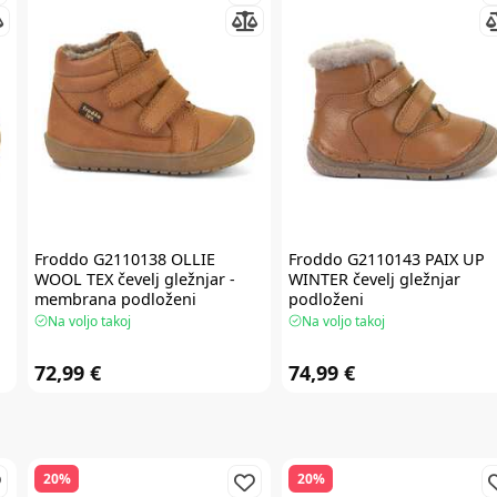
Froddo
G2110138 OLLIE
Froddo
G2110143 PAIX UP
WOOL TEX čevelj gležnjar -
WINTER čevelj gležnjar
membrana podloženi
podloženi
Na voljo takoj
Na voljo takoj
72,99 €
74,99 €
20%
20%