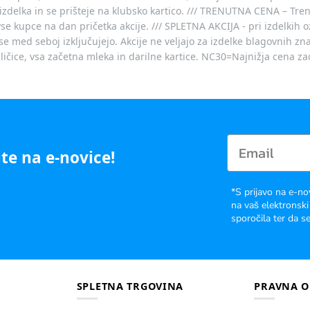
izdelka in se prišteje na klubsko kartico. /// TRENUTNA CENA – Tre
vse kupce na dan pričetka akcije. /// SPLETNA AKCIJA - pri izdelkih 
je se med seboj izključujejo. Akcije ne veljajo za izdelke blagovnih
ičice, vsa začetna mleka in darilne kartice. NC30=Najnižja cena za
te na e-novice!
*S prijavo na e-no
na vaš elektronski
sporočila ter da se
SPLETNA TRGOVINA
PRAVNA O