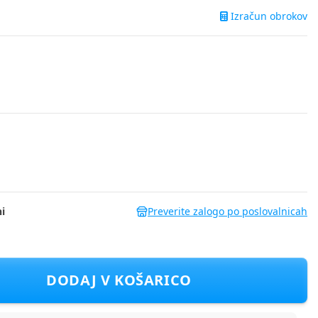
Izračun obrokov
i
Preverite zalogo po poslovalnicah
105438-03 GOBI barefoot U umber 33
DODAJ V KOŠARICO