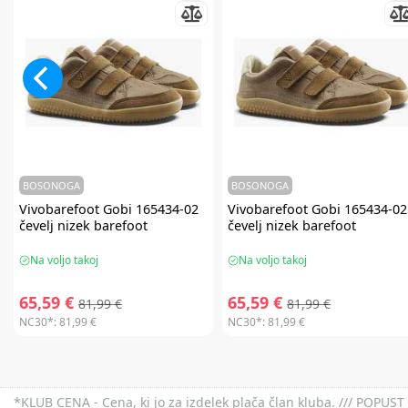
BOSONOGA
BOSONOGA
Vivobarefoot
Gobi 165434-02
Vivobarefoot
Gobi 165434-02
čevelj nizek barefoot
čevelj nizek barefoot
Na voljo takoj
Na voljo takoj
65,59 €
65,59 €
81,99 €
81,99 €
NC30*:
81,99 €
NC30*:
81,99 €
*KLUB CENA - Cena, ki jo za izdelek plača član kluba. /// POPUST 