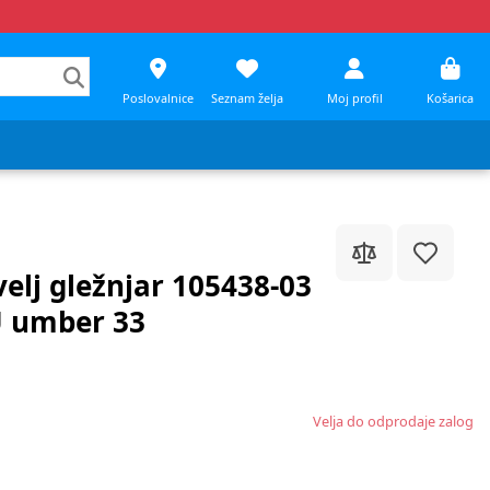
Poslovalnice
Seznam želja
Moj profil
Košarica
elj gležnjar 105438-03
U umber 33
Velja do odprodaje zalog