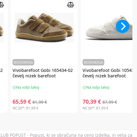
BOSONOGA
BOSONOGA
02
Vivobarefoot
Gobi 165434-02
Vivobarefoot
Gobi 105434
čevelj nizek barefoot
čevelj nizek barefoot
Na voljo takoj
Na voljo takoj
65,59 €
70,39 €
81,99 €
87,99 €
NC30*:
81,99 €
NC30*:
87,99 €
 KLUB POPUST - Popust, ki se obračuna na ceno izdelka, in velja za