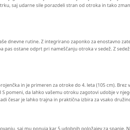
rku, saj udarne sile porazdeli stran od otroka in tako zman
vaše dnevne rutine. Z integrirano zaponko za enostavno zat
a pas ostane odprt pri nameščanju otroka v sedež. Z sedežem
rojenčka in je primeren za otroke do 4. leta (105 cm). Brez
l S pomeni, da lahko vašemu otroku zagotovi udobje v njego
adi česar je lahko trajna in praktična izbira za vsako družin
vanju, saj mu ponuja kar 5 udobnih položajev za spanje. No