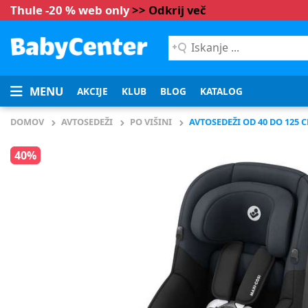
Thule -20 % web only
>> Odkrij več
Iskanje
...
MENU
AKCIJE
KLUB
BLOG
KATALOG
DOMOV
AVTOSEDEŽI
PO VIŠINI
AVTOSEDEŽI OD 40 DO 125 
40%