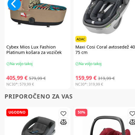
ADAC
Cybex
Mios Lux Fashion
Maxi Cosi
Coral avtosedež 40
Platinum košara za voziček
75 cm
Na voljo takoj
Na voljo takoj
405,99 €
159,99 €
579,99 €
319,99 €
NC30*:
579,99 €
NC30*:
319,99 €
PRIPOROČENO ZA VAS
UGODNO
50%