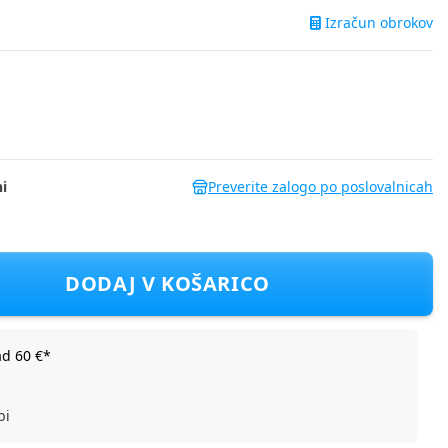
Izračun obrokov
i
Preverite zalogo po poslovalnicah
Pearl S i-Size tonal black
DODAJ V KOŠARICO
ad 60 €*
bi