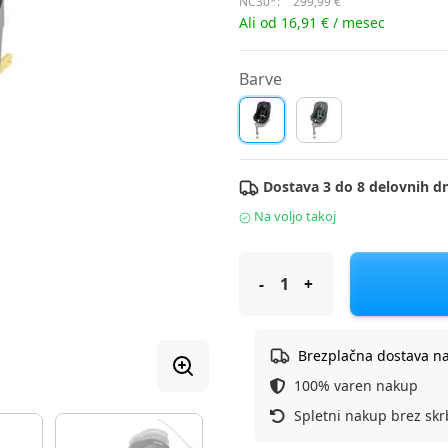
NC30*:
299,99 €
Ali od 16,91 € / mesec
Barve
Dostava 3 do 8 delovnih dn
Na voljo takoj
Maxi Cosi Avtosedež 61-105 cm 
Brezplačna dostava n
100% varen nakup
Spletni nakup brez skr