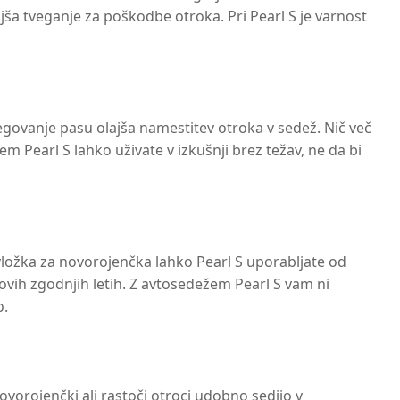
jša tveganje za poškodbe otroka. Pri Pearl S je varnost
egovanje pasu olajša namestitev otroka v sedež. Nič več
 Pearl S lahko uživate v izkušnji brez težav, ne da bi
 vložka za novorojenčka lahko Pearl S uporabljate od
vih zgodnjih letih. Z avtosedežem Pearl S vam ni
o.
vorojenčki ali rastoči otroci udobno sedijo v