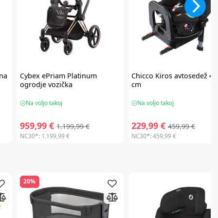
na
Cybex
ePriam Platinum
Chicco
Kiros avtosedež 40
ogrodje vozička
cm
Na voljo takoj
Na voljo takoj
959,99 €
229,99 €
1.199,99 €
459,99 €
NC30*:
1.199,99 €
NC30*:
459,99 €
20%