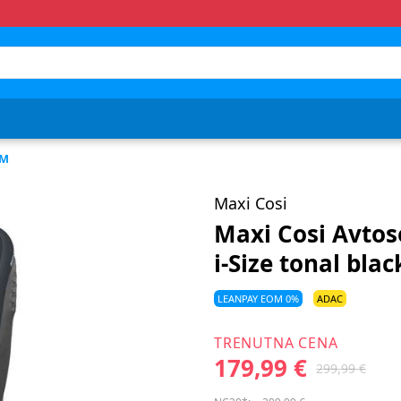
CM
Maxi Cosi
Maxi Cosi Avtos
i-Size tonal blac
LEANPAY EOM 0%
ADAC
TRENUTNA CENA
179,99 €
299,99 €