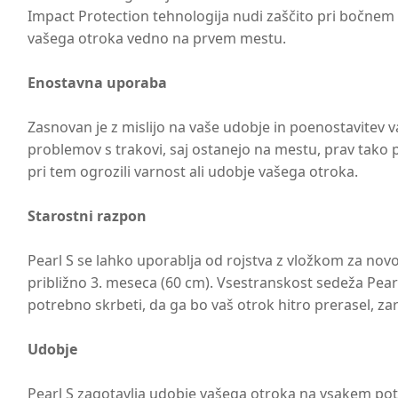
Impact Protection tehnologija nudi zaščito pri bočnem t
vašega otroka vedno na prvem mestu.
Enostavna uporaba
Zasnovan je z mislijo na vaše udobje in poenostavitev 
problemov s trakovi, saj ostanejo na mestu, prav tako p
pri tem ogrozili varnost ali udobje vašega otroka.
Starostni razpon
Pearl S se lahko uporablja od rojstva z vložkom za novo
približno 3. meseca (60 cm). Vsestranskost sedeža Pear
potrebno skrbeti, da ga bo vaš otrok hitro prerasel, zar
Udobje
Pearl S zagotavlja udobje vašega otroka na vsakem poto