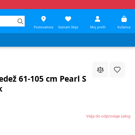
Poslovalnice
Seznam želja
Moj profil
Košarica
edež 61-105 cm Pearl S
k
Velja do odprodaje zalog