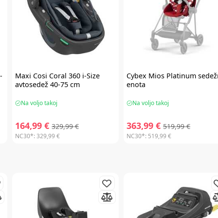
-
Maxi Cosi
Coral 360 i-Size
Cybex
Mios Platinum sedež
avtosedež 40-75 cm
enota
Na voljo takoj
Na voljo takoj
164,99 €
363,99 €
329,99 €
519,99 €
NC30*:
329,99 €
NC30*:
519,99 €