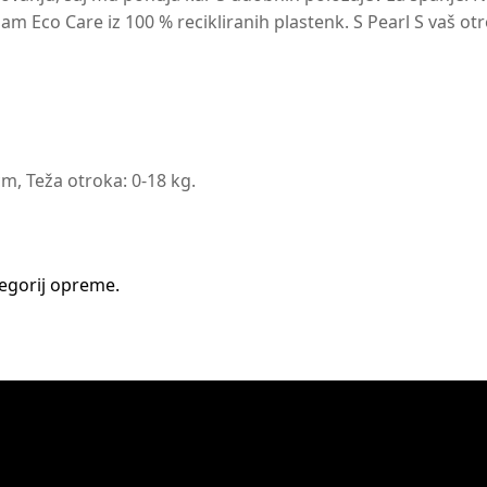
 Eco Care iz 100 % recikliranih plastenk. S Pearl S vaš otr
cm, Teža otroka: 0-18 kg.
tegorij opreme.