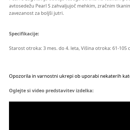
avtosedežu Pearl S zahvaljujoč mehkim, zračnim tkaninam
zavezanost za boljši jutri.
Specifikacije:
Starost otroka: 3 mes. do 4. leta, Višina otroka: 61-105 
Opozorila in varnostni ukrepi ob uporabi nekaterih ka
Oglejte si video predstavitev izdelka: