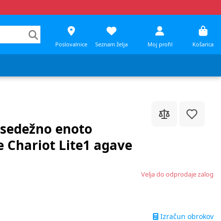
Poslovalnice
Seznam želja
Moj profil
Košarica
 sedežno enoto
e Chariot Lite1 agave
Velja do odprodaje zalog
Izračun obrokov