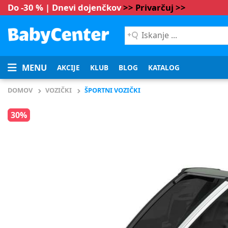
Do -30 % | Dnevi dojenčkov
>> Privarčuj >>
Iskanje
...
MENU
AKCIJE
KLUB
BLOG
KATALOG
DOMOV
VOZIČKI
ŠPORTNI VOZIČKI
30%