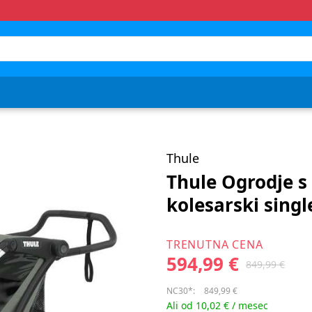
Thule
Thule Ogrodje s
kolesarski singl
TRENUTNA CENA
594,99 €
849,99 €
NC30*:
849,99 €
Ali od 10,02 € / mesec