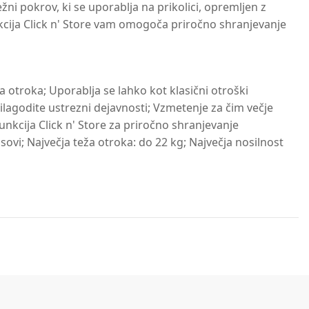
žni pokrov, ki se uporablja na prikolici, opremljen z
nkcija Click n' Store vam omogoča priročno shranjevanje
 otroka; Uporablja se lahko kot klasični otroški
rilagodite ustrezni dejavnosti; Vzmetenje za čim večje
nkcija Click n' Store za priročno shranjevanje
ovi; Največja teža otroka: do 22 kg; Največja nosilnost