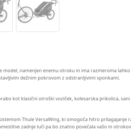
e model, namenjen enemu otroku in ima razmeroma lahko 
astavljivim dežnim pokrovom z odstranljivimi sponkami.
orabo kot klasični otroški voziček, kolesarska prikolica, san
s sistemom Thule VersaWing, ki omogoča hitro prilagajanje 
stitve zadnje luči pa bo znatno povečala vašo in otrokovo v