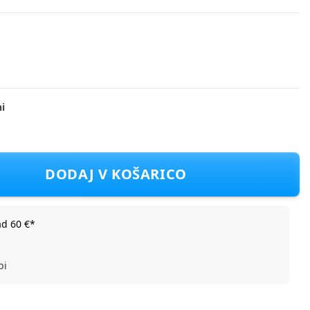
i
 kolesarski single Chariot Lite1 agave
DODAJ V KOŠARICO
ad 60 €*
bi