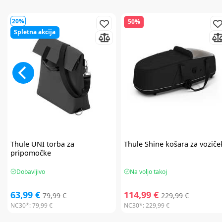
20%
50%
Spletna akcija
Thule
UNI torba za
Thule
Shine košara za voziče
pripomočke
Dobavljivo
Na voljo takoj
63,99 €
114,99 €
79,99 €
229,99 €
NC30*:
79,99 €
NC30*:
229,99 €