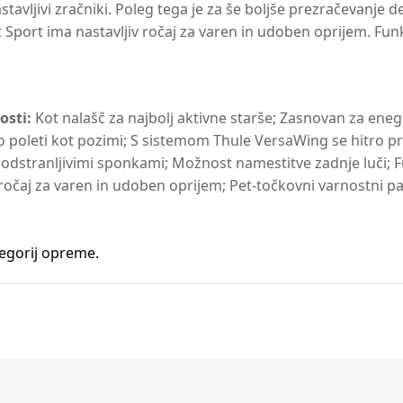
avljivi zračniki. Poleg tega je za še boljše prezračevanje de
t Sport ima nastavljiv ročaj za varen in udoben oprijem. Fu
osti:
Kot nalašč za najbolj aktivne starše; Zasnovan za enega
ako poleti kot pozimi; S sistemom Thule VersaWing se hitro p
dstranljivimi sponkami; Možnost namestitve zadnje luči; Fu
očaj za varen in udoben oprijem; Pet-točkovni varnostni pas
tegorij opreme.