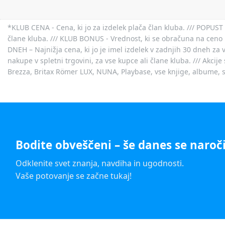
*KLUB CENA - Cena, ki jo za izdelek plača član kluba. /// POPUST 
člane kluba. /// KLUB BONUS - Vrednost, ki se obračuna na ceno 
DNEH – Najnižja cena, ki jo je imel izdelek v zadnjih 30 dneh za 
nakupe v spletni trgovini, za vse kupce ali člane kluba. /// Akci
Brezza, Britax Römer LUX, NUNA, Playbase, vse knjige, albume, sl
Bodite obveščeni – še danes se naroči
Odklenite svet znanja, navdiha in ugodnosti.
Vaše potovanje se začne tukaj!