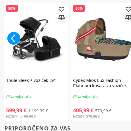
50%
30%
Thule
Sleek + voziček 2v1
Cybex
Mios Lux Fashion
Platinum košara za voziček
Na voljo takoj
Na voljo takoj
599,99 €
405,99 €
1.199,99 €
579,99 €
NC30*:
1.199,99 €
NC30*:
579,99 €
PRIPOROČENO ZA VAS