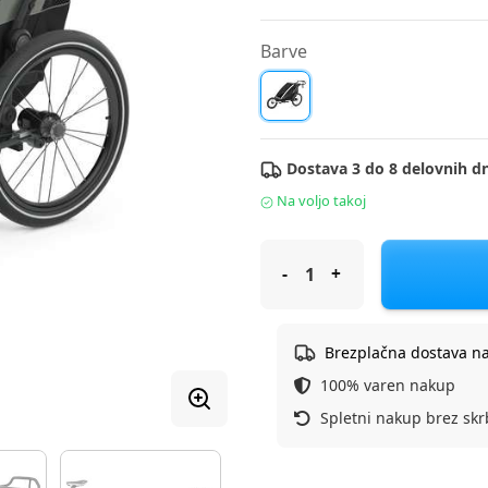
Barve
Dostava 3 do 8 delovnih dn
Na voljo takoj
Thule Ogrodje s sedežno enoto
Brezplačna dostava n
100% varen nakup
Spletni nakup brez skr