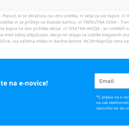
- Popust, ki se obračuna na ceno izdelka, in velja za vse kupce. ///
izdelka in se prišteje na klubsko kartico. /// TRENUTNA CENA – Tre
vse kupce na dan pričetka akcije. /// SPLETNA AKCIJA - pri izdelkih 
je se med seboj izključujejo. Akcije ne veljajo za izdelke blagovnih
ičice, vsa začetna mleka in darilne kartice. NC30=Najnižja cena za
te na e-novice!
*S prijavo na e-no
na vaš elektronski
sporočila ter da se