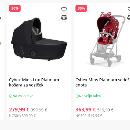
30%
30%
Cybex
Mios Lux Platinum
Cybex
Mios Platinum sedež
košara za voziček
enota
Na voljo takoj
Na voljo takoj
279,99 €
363,99 €
399,99 €
519,99 €
NC30*:
399,99 €
NC30*:
519,99 €