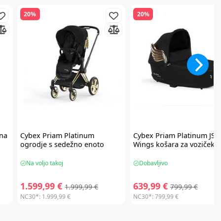
20%
20%
na
Cybex
Priam Platinum
Cybex
Priam Platinum JS
ogrodje s sedežno enoto
Wings košara za voziček
Na voljo takoj
Dobavljivo
1.599,99 €
639,99 €
1.999,99 €
799,99 €
NC30*:
1.999,99 €
NC30*:
799,99 €