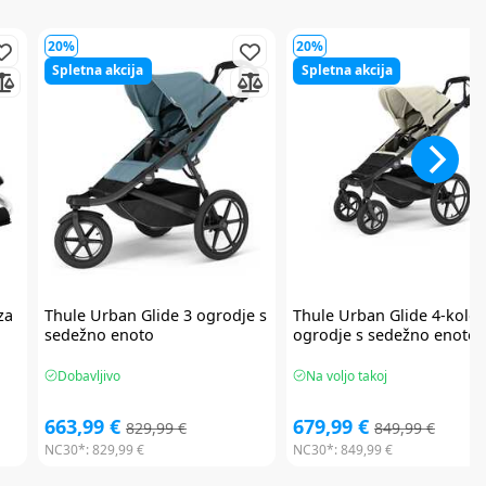
20%
20%
Spletna akcija
Spletna akcija
za
Thule
Urban Glide 3 ogrodje s
Thule
Urban Glide 4-koles
sedežno enoto
ogrodje s sedežno enoto
Dobavljivo
Na voljo takoj
663,99 €
679,99 €
829,99 €
849,99 €
NC30*:
829,99 €
NC30*:
849,99 €