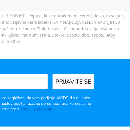
 KLUB POPUST - Popust, ki se obračuna na ceno izdelka, in velja za
nutno veljavna cena izdelka. /// * NAJNIŽJA CENA V ZADNJIH 30
označenih z ikonico "Spletna akcija" - ponudba veljajo samo za
 znamk Cybex Platinum, Frida, Stokke, Scoot&Ride, Topps, Baby
dnjih 30 dni
PRIJAVITE SE
vice soglašate, da vam podjetje AKIDS d.o.o. lahko
 naslov pošilja različna personalizirana komercialna
 strinjate s
pogoji poslovanja
.