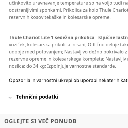
učinkovito uravnavanje temperature so na voljo tudi nast
odstranljivimi sponkami. Prikolica za kolo Thule Chario
rezervnih kosov tekaške in kolesarske opreme.
Thule Chariot Lite 1-sedežna prikolica - ključne lastn
voziček, kolesarska prikolica in sani; Odlično deluje t
udobje med potovanjem; Nastavljivo dežno pokrivalo z o
rezervne opreme in kolesarskega kompleta; Nastavljiv r
nosilca: do 34 kg; Izpolnjuje varnostne standarde.
Opozorila in varnostni ukrepi ob uporabi nekaterih ka
Tehnični podatki
OGLEJTE SI VEČ PONUDB