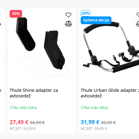
20%
50%
Spletna akcija
k
Thule
Shine adapter za
Thule
Urban Glide adapter 
avtosedež
avtosedež
Na voljo takoj
Na voljo takoj
27,49 €
31,99 €
54,99 €
39,99 €
NC30*:
54,99 €
NC30*:
39,99 €